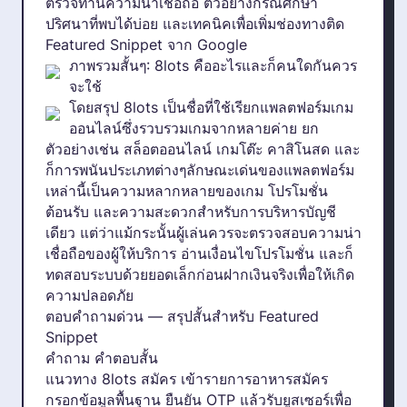
ตรวจทานความน่าเชื่อถือ ตัวอย่างกรณีศึกษา
ปริศนาที่พบได้บ่อย และเทคนิคเพื่อเพิ่มช่องทางติด
Featured Snippet จาก Google
ภาพรวมสั้นๆ: 8lots คืออะไรและก็คนใดกันควร
จะใช้
โดยสรุป 8lots เป็นชื่อที่ใช้เรียกแพลตฟอร์มเกม
ออนไลน์ซึ่งรวบรวมเกมจากหลายค่าย ยก
ตัวอย่างเช่น สล็อตออนไลน์ เกมโต๊ะ คาสิโนสด และ
ก็การพนันประเภทต่างๆลักษณะเด่นของแพลตฟอร์ม
เหล่านี้เป็นความหลากหลายของเกม โปรโมชั่น
ต้อนรับ และความสะดวกสำหรับการบริหารบัญชี
เดียว แต่ว่าแม้กระนั้นผู้เล่นควรจะตรวจสอบความน่า
เชื่อถือของผู้ให้บริการ อ่านเงื่อนไขโปรโมชั่น และก็
ทดสอบระบบด้วยยอดเล็กก่อนฝากเงินจริงเพื่อให้เกิด
ความปลอดภัย
ตอบคำถามด่วน — สรุปสั้นสำหรับ Featured
Snippet
คำถาม คำตอบสั้น
แนวทาง 8lots สมัคร เข้ารายการอาหารสมัคร
กรอกข้อมูลพื้นฐาน ยืนยัน OTP แล้วรับยูสเซอร์เพื่อ