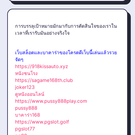
การบรรลุเป้าหมายมักมากับการตัดสินใจของเราใน
เวลาที่เรารับมันอย่างจริงใจ
เว็บสล็อตและบาคาร่าของโครตดีเว็บนี้เล่นแล้วรวย
จัดๆ
https://918kissauto.xyz
หนังชนโรง
https://sagame168th.club
joker123
ดูหนังออนไลน์
https://www.pussy888play.com
pussy888
บาคาร่า168
https://www.pgslot.golf
pgslot77