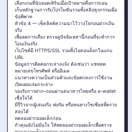
เลือกเกมที่นับยอดเทิร์นเมื่อเป้าหมายคือการถอน
เก็บหลักฐานการรับโปรโมชั่นรวมทั้งสลิปธุรกรรมเผื่อ
ข้อพิพาท
หัวข้อ 4 — เช็คลิสต์ความน่าไว้วางใจก่อนฝากเงิน
จริง
เพื่อลดการเสี่ยง ตรวจดูปัจจัยเหล่านี้ก่อนที่จะทำการ
โอนเงินจริง
เว็บไซต์มี HTTPS/SSL รวมทั้งไอคอนล็อกในแถบ
URL
ข้อมูลการติดต่อกระจ่างแจ้ง ดังเช่นว่า แชทสด
หมายเลขโทรศัพท์ หรืออีเมล
แนวทางความเป็นส่วนตัวและข้อตกลงการใช้งาน
เปิดเผยแจ่มกระจ่าง
รองรับการฝาก–ถอนผ่านธนาคารไทยหรือ e-wallet
เชื่อใจได้
มีรีวิวจากผู้เล่นจริง ฟอรัม หรือหนทางโซเชียลที่ตรวจ
สอบได้
ทดลองฝากยอดเล็กก่อน
ถ้าคุณยังไม่มั่นใจ ให้ทดลองฝากยอดเล็กเพื่อตรวจ
ทานความเร็วการฝาก–ถอนและการตอบสนองของ