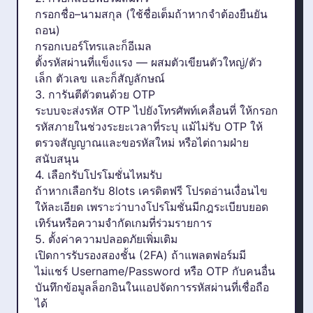
กรอกชื่อ–นามสกุล (ใช้ชื่อเต็มถ้าหากจำต้องยืนยัน
ถอน)
กรอกเบอร์โทรและก็อีเมล
ตั้งรหัสผ่านที่แข็งแรง — ผสมตัวเขียนตัวใหญ่/ตัว
เล็ก ตัวเลข และก็สัญลักษณ์
3. การันตีตัวตนด้วย OTP
ระบบจะส่งรหัส OTP ไปยังโทรศัพท์เคลื่อนที่ ให้กรอก
รหัสภายในช่วงระยะเวลาที่ระบุ แม้ไม่รับ OTP ให้
ตรวจสัญญาณและขอรหัสใหม่ หรือไต่ถามฝ่าย
สนับสนุน
4. เลือกรับโปรโมชั่นไหมรับ
ถ้าหากเลือกรับ 8lots เครดิตฟรี โปรดอ่านเงื่อนไข
ให้ละเอียด เพราะว่าบางโปรโมชั่นมีกฎระเบียบยอด
เทิร์นหรือความจำกัดเกมที่ร่วมรายการ
5. ตั้งค่าความปลอดภัยเพิ่มเติม
เปิดการรับรองสองชั้น (2FA) ถ้าแพลตฟอร์มมี
ไม่แชร์ Username/Password หรือ OTP กับคนอื่น
บันทึกข้อมูลล็อกอินในแอปจัดการรหัสผ่านที่เชื่อถือ
ได้