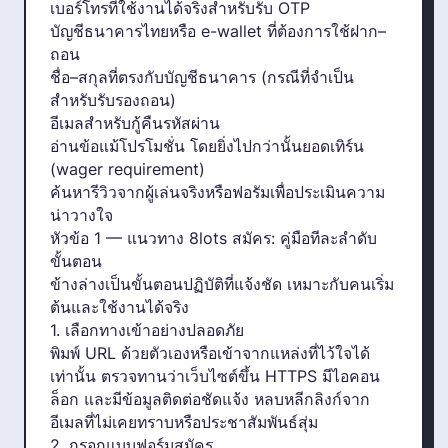
เบอร์โทรที่ใช้งานได้จริงสำหรับรับ OTP
บัญชีธนาคารไทยหรือ e-wallet ที่ต้องการใช้ฝาก–
ถอน
ชื่อ–สกุลที่ตรงกับบัญชีธนาคาร (กรณีที่จำเป็น
สำหรับรับรองถอน)
อีเมลสำหรับกู้คืนรหัสผ่าน
อ่านข้อแม้โปรโมชั่น โดยยิ่งไปกว่านั้นยอดเทิร์น
(wager requirement)
ค้นหารีวิวจากผู้เล่นจริงหรือฟอรัมเพื่อประเมินความ
น่าวางใจ
หัวข้อ 1 — แนวทาง 8lots สมัคร: คู่มือทีละลำดับ
ขั้นตอน
ข้างล่างเป็นขั้นตอนปฏิบัติที่แจ้งชัด เหมาะกับคนเริ่ม
ต้นและใช้งานได้จริง
1. เลือกทางเข้าอย่างปลอดภัย
พิมพ์ URL ด้วยตัวเองหรือเข้าจากแหล่งที่ไว้ใจได้
เท่านั้น ตรวจทานว่าเว็บไซต์ขึ้น HTTPS มีไอคอน
ล็อก และมีข้อมูลติดต่อชัดแจ้ง หลบหลีกลิงก์จาก
อีเมลที่ไม่เคยทราบหรือประชาสัมพันธ์สุ่ม
2. กรอกแบบฟอร์มสมัคร