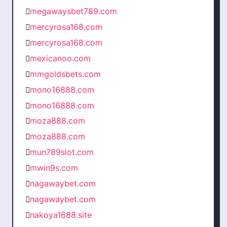
megawaysbet789.com
mercyrosa168.com
mercyrosa168.com
mexicanoo.com
mmgoldsbets.com
mono16888.com
mono16888.com
moza888.com
moza888.com
mun789slot.com
mwin9s.com
nagawaybet.com
nagawaybet.com
nakoya1688.site