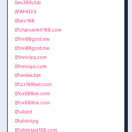
eu369club
FAFA123
faro168
fcharoenkit168.com
finn88gold.me
finn88gold.me
finnivips.com
finnivips.com
fiwdee.bet
fizz169bet.com
fox689ok.com
fox689ok.com
fullslot
fullslotpg
fullslotpg168.com