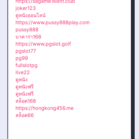
https://sagame168th.club
joker123
ดูหนังออนไลน์
https://www.pussy888play.com
pussy888
บาคาร่า168
https://www.pgslot.golf
pgslot77
pg99
fullslotpg
live22
ดูหนัง
ดูหนังฟรี
ดูหนังฟรี
สล็อต168
https://hongkong456.me
สล็อต66