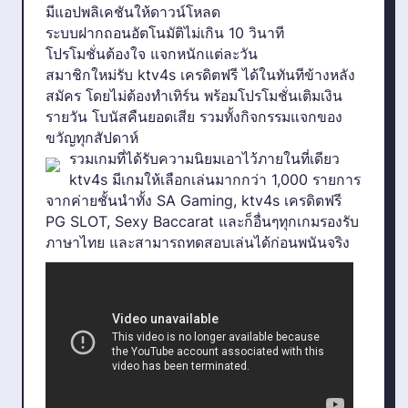
มีแอปพลิเคชันให้ดาวน์โหลด
ระบบฝากถอนอัตโนมัติไม่เกิน 10 วินาที
โปรโมชั่นต้องใจ แจกหนักแต่ละวัน
สมาชิกใหม่รับ ktv4s เครดิตฟรี ได้ในทันทีข้างหลัง
สมัคร โดยไม่ต้องทำเทิร์น พร้อมโปรโมชั่นเติมเงิน
รายวัน โบนัสคืนยอดเสีย รวมทั้งกิจกรรมแจกของ
ขวัญทุกสัปดาห์
รวมเกมที่ได้รับความนิยมเอาไว้ภายในที่เดียว
ktv4s มีเกมให้เลือกเล่นมากกว่า 1,000 รายการ
จากค่ายชั้นนำทั้ง SA Gaming,
ktv4s เครดิตฟรี
PG SLOT, Sexy Baccarat และก็อื่นๆทุกเกมรองรับ
ภาษาไทย และสามารถทดสอบเล่นได้ก่อนพนันจริง