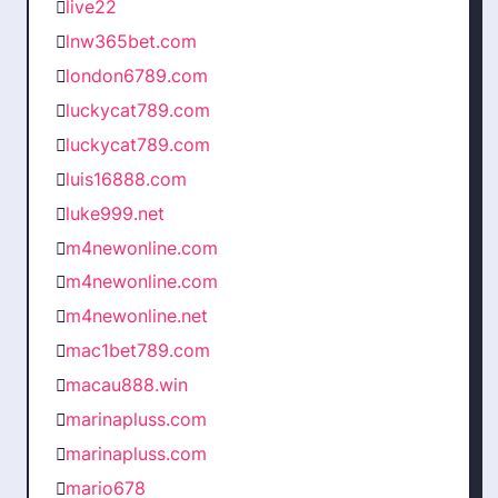
live22
lnw365bet.com
london6789.com
luckycat789.com
luckycat789.com
luis16888.com
luke999.net
m4newonline.com
m4newonline.com
m4newonline.net
mac1bet789.com
macau888.win
marinapluss.com
marinapluss.com
mario678