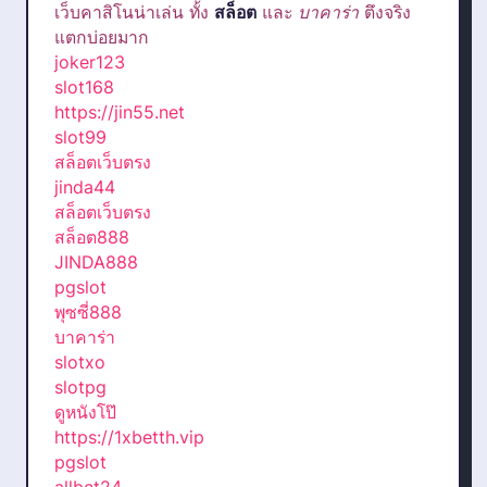
เว็บคาสิโนน่าเล่น ทั้ง
สล็อต
และ
บาคาร่า
ตึงจริง
แตกบ่อยมาก
joker123
slot168
https://jin55.net
slot99
สล็อตเว็บตรง
jinda44
สล็อตเว็บตรง
สล็อต888
JINDA888
pgslot
พุซซี่888
บาคาร่า
slotxo
slotpg
ดูหนังโป๊
https://1xbetth.vip
pgslot