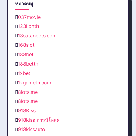
หมวดหมู่
037movie
123lionth
13satanbets.com
168slot
188bet
188betth
1xbet
1xgameth.com
8lots.me
8lots.me
918Kiss
918kiss ดาวน์โหลด
918kissauto