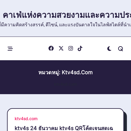
Skip
to
คาเฟ่แห่งความสวยงามและความประทั
content
ที่ที่มีความคิดสร้างสรรค์, ดีไซน์, และแรงบันดาลใจในไลฟ์สไต
หมวดหมู่:
Ktv4sd.com
ktv4sd.com
ktv4sd.com
ktv4s 24 ธันวาคม ktv4s QRโค้ดเจนสดเฉ