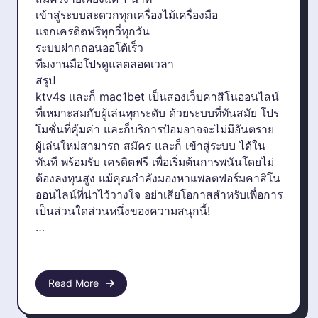
เข้าสู่ระบบสะดวกทุกเครื่องไม้เครื่องมือ
แจกเครดิตฟรีทุกวี่ทุกวัน
ระบบฝากถอนออโต้เร็ว
ทีมงานมือโปรดูแลตลอดเวลา
สรุป
ktv4s และก็ mac1bet เป็นสองเว็บคาสิโนออนไลน์
ที่เหมาะสมกับผู้เล่นทุกระดับ ด้วยระบบที่ทันสมัย โปร
โมชั่นที่คุ้มค่า และก็บริการป้อมอาจจะไม่มีอันตราย
ผู้เล่นใหม่สามารถ สมัคร และก็ เข้าสู่ระบบ ได้ใน
ทันที พร้อมรับ เครดิตฟรี เพื่อเริ่มต้นการพนันโดยไม่
ต้องลงทุนสูง แม้คุณกำลังมองหาแพลตฟอร์มคาสิโน
ออนไลน์ที่น่าไว้วางใจ อย่าเสียโอกาสสำหรับเพื่อการ
เป็นส่วนใดส่วนหนึ่งของความสนุกนี้!
…
Read More