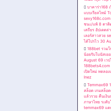
บาคาร่า168 เ
แบบเรียลไทม์ 
sexy168c.com 
ชนะ/แพ้ 8 ตาติด
เสถียร อัปเดตล่
เลอร์สาวสวย se
ได้โปรไว 30 A
188bet รวมโป
น้อยรับโบนัสเยอะ
August 69 เวปไ
188bets4.com 
เปิดใหม่ ทดลอง
Inez
Temmax69 1
สล็อต เกมสล็อต
แล้วรวย คืนเงิ
ภาษาไทย ระดับโ
temmax69 แตกจ