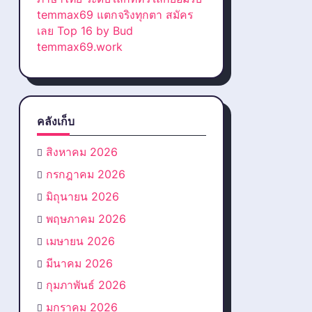
temmax69 แตกจริงทุกตา สมัคร
เลย Top 16 by Bud
temmax69.work
คลังเก็บ
สิงหาคม 2026
กรกฎาคม 2026
มิถุนายน 2026
พฤษภาคม 2026
เมษายน 2026
มีนาคม 2026
กุมภาพันธ์ 2026
มกราคม 2026