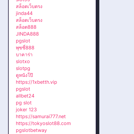
สล็อตเว็บตรง
jinda44
สล็อตเว็บตรง
สล็อต888
JINDA888
pgslot
พุซซี่888
บาคาร่า
slotxo
slotpg
ดูหนังโป๊
https://1xbetth.vip
pgslot
allbet24
pg slot
joker 123
https://samurai777.net
https://tokyoslot88.com
pgslotbetway