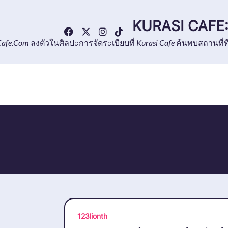
Skip
to
KURASI CAFE: 
content
Cafe.com ลงตัวในศิลปะการจัดระเบียบที่ Kurasi Cafe ค้นพบสถาน
123lionth