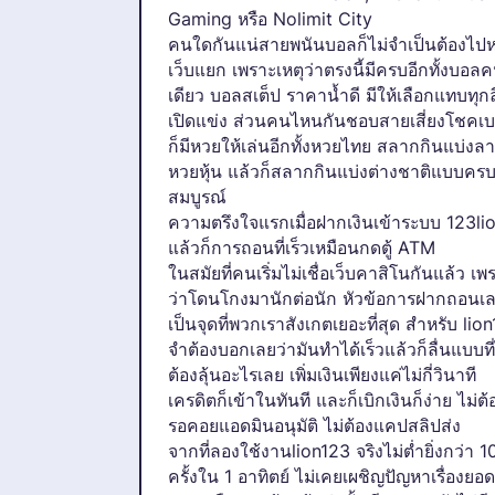
Gaming หรือ Nolimit City
คนใดกันแน่สายพนันบอลก็ไม่จำเป็นต้องไป
เว็บแยก เพราะเหตุว่าตรงนี้มีครบอีกทั้งบอล
เดียว บอลสเต็ป ราคาน้ำดี มีให้เลือกแทบทุกลี
เปิดแข่ง ส่วนคนไหนกันชอบสายเสี่ยงโชคเ
ก็มีหวยให้เล่นอีกทั้งหวยไทย สลากกินแบ่งล
หวยหุ้น แล้วก็สลากกินแบ่งต่างชาติแบบคร
สมบูรณ์
ความตรึงใจแรกเมื่อฝากเงินเข้าระบบ 123li
แล้วก็การถอนที่เร็วเหมือนกดตู้ ATM
ในสมัยที่คนเริ่มไม่เชื่อเว็บคาสิโนกันแล้ว เพ
ว่าโดนโกงมานักต่อนัก หัวข้อการฝากถอนเ
เป็นจุดที่พวกเราสังเกตเยอะที่สุด สำหรับ lio
จำต้องบอกเลยว่ามันทำได้เร็วแล้วก็ลื่นแบบที่
ต้องลุ้นอะไรเลย เพิ่มเงินเพียงแค่ไม่กี่วินาที
เครดิตก็เข้าในทันที และก็เบิกเงินก็ง่าย ไม่ต้
รอคอยแอดมินอนุมัติ ไม่ต้องแคปสลิปส่ง
จากที่ลองใช้งานlion123 จริงไม่ต่ำยิ่งกว่า 1
ครั้งใน 1 อาทิตย์ ไม่เคยเผชิญปัญหาเรื่องยอด