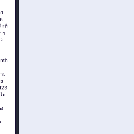
หา
คน
กที่
บาๆ
าว
บ
onth
ราะ
ลย
n123
ไม่
อง
0