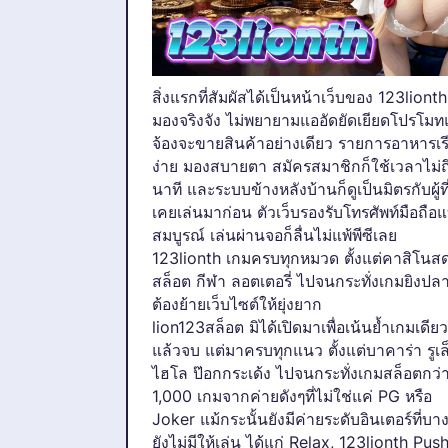
สิ่งแรกที่สัมผัสได้เป็นหน้าเว็บของ 123lionth
มองจริงจัง ไม่พยายามแออัดยัดเยียดโปรโม
จ้องจะขายสินค้าอย่างเดียว รายการอาหารเร
ง่าย มองสบายตา สมัครสมาชิกก็ใช้เวลาไม่ถ
นาที และระบบข้างหลังบ้านก็ดูเป็นมิตรกับผู้ที
เคยเล่นมาก่อน ตัวเว็บรองรับโทรศัพท์มือถือ
สมบูรณ์ เล่นผ่านจอก็ลื่นไม่แพ้พีซีเลย
123lionth เกมครบทุกหมวด ตั้งแต่คาสิโนส
สล็อต กีฬา ลอตเตอรี่ ไปจนกระทั่งเกมยิงปลา
ต้องย้ายเว็บไซต์ให้ยุ่งยาก
lion123สล็อต มิได้เปิดมาเพื่อเน้นย้ำเกมเดียว
แล้วจบ แต่มาครบทุกแนว ตั้งแต่บาคาร่า รูเล
ไฮโล ป๊อกกระเด้ง ไปจนกระทั่งเกมสล็อตกว่
1,000 เกมจากค่ายดังๆที่ไม่ใช่แค่ PG หรือ
Joker แม้กระนั้นยังมีค่ายระดับอินเตอร์ที่บาง
ยังไม่มีให้เล่น ได้แก่ Relax,
123lionth
Pus