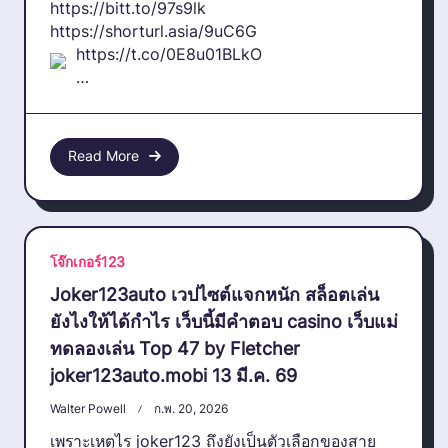
https://bitt.to/97s9lk
https://shorturl.asia/9uC6G
https://t.co/0E8u01BLkO
…
Read More
โจ๊กเกอร์123
Joker123auto เวปไซต์แจกหนัก สล็อตเล่น
ยังไงให้ได้กำไร เว็บนี้มีคำตอบ casino เว็บแม่
ทดลองเล่น Top 47 by Fletcher
joker123auto.mobi 13 มี.ค. 69
Walter Powell
ก.พ. 20, 2026
เพราะเหตุไร joker123 ถึงยังเป็นตัวเลือกของสาย