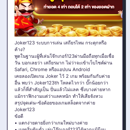
Joker123
ระบบการเล่น เสถียรไหม กระตุกหรือ
ค้าง?
พูดในฐานะผู้ที่เล่นโจ๊กเกอร์123ผ่านมือถือทุกเมื่อเชื่อ
วัน บอกเลยว่า เสถียรมาก ไม่ว่าจะเข้าเว็บไซต์ผ่าน
Safari, Chrome หรือแอปบน Android
เคยลองเปิดเกม Joker ไว้ 2 เกม พร้อมกันกับค่าย
อื่น พบว่า Joker123th โหลดไวกว่า บั๊กน้อยกว่า
แล้วก็ที่สำคัญเป็น ปั่นแล้วไม่แลค ซึ่งบางค่ายหาก
แม้กราฟิกงามแต่ว่าแลคหนัก ทำให้เสียจังหวะ
สรุปจุดเด่น–ข้อด้อยของเกมสล็อตจากค่าย
Joker123
ข้อดี
• แตกง่ายดายยิ่งกว่าเกมใหม่บางค่าย
• เบทเริ่มต้นต่ำ เล่นโจ๊กเกอร์123ได้หากแม้มีงบ