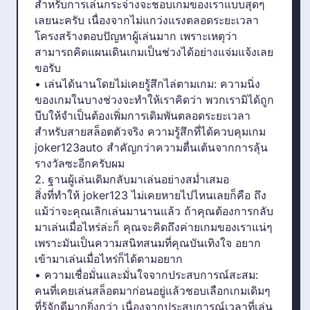
สำหรับการเล่นกระจ่างจะชอบเกมของเราแบบสุดๆ
เลยนะครับ เนื่องจากไม่แกว่งแรงตลอดระยะเวลา
โครงสร้างตอบปัญหาผู้เล่นมาก เพราะเหตุว่า
สามารถคิดแผนเดินเกมเป็นช่วงได้อย่างแจ่มแจ้งเลย
ขอรับ
• เล่นได้นานโดยไม่เคยรู้สึกไล่ตามเกม: ความนิ่ง
ของเกมในบางช่วงจะทำให้เราคิดว่า พวกเรามิได้ถูก
บีบให้จำเป็นต้องเพิ่มการเดิมพันตลอดระยะเวลา
สำหรับสายสล็อตตัวจริง ความรู้สึกที่ได้ควบคุมเกม
joker123auto สำคัญกว่าความตื่นเต้นจากการลุ้น
รางวัลซะอีกครับผม
2. ฐานผู้เล่นเดิมกลับมาเล่นอย่างสม่ำเสมอ
สิ่งที่ทำให้
joker123
ไม่เคยหายไปไหนเลยก็คือ ถึง
แม้ว่าจะคุณเลิกเล่นมานานแล้ว ถ้าคุณต้องการกลับ
มาเล่นเมื่อไหร่ล่ะก็ คุณจะคิดถึงค่ายเกมของเราแน่ๆ
เพราะมันเป็นความสนิทสนมที่คุณบันเทิงใจ อยาก
เข้ามาเล่นเมื่อไหร่ก็ได้ตามอยาก
• ความเชื่อมั่นและมั่นใจจากประสบการณ์สะสม:
คนที่เคยเล่นสล็อตมาก่อนอยู่แล้วชอบเลือกเกมเดิมๆ
ที่รู้จักดีมากยิ่งกว่า เนื่องจากประสบการณ์เวลาที่เล่น