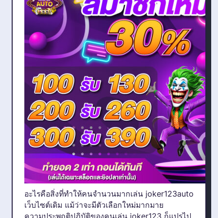
อะไรคือสิ่งที่ทำให้คนจำนวนมากเล่น joker123auto
เว็บไซต์เดิม แม้ว่าจะมีตัวเลือกใหม่มากมาย
ความประพฤติปฏิบัติของคนเล่น
joker123
ก็แปรไป