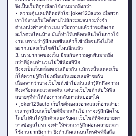
จึงเป็นเว็บที่ถูกเลือกใช้งานมากยิ่งกว่า
• ความคุ้นเคยที่ดีต่อหัวใจ:
joker123auto
เมื่อพวก
เราใช้งานเว็บใดก็ตามไปสักระยะจนกระทั่งจำ
ตำแหน่งต่างๆจำระบบ หรือทราบแล้วว่าจะต้องกด
อะไรตรงไหนบ้าง มันก็ทำให้เพลิดเพลินใจในการใช้
งาน เพราะว่ารู้สึกเคยชินแล้วก็เข้ามือจนถึงไม่ได้
อยากแปลงเว็บไซต์ไปไหนอีกแล้ว
3. บรรยากาศของเว็บ มีผลกับความผูกพันมากยิ่ง
กว่าที่ผู้คนจำนวนไม่ใช้น้อยพินิจ
ถึงจะเป็นเว็บสล็อตเช่นเดียวกัน แม้กระนั้นแต่ละเว็บ
ก็ให้ความรู้สึกไม่เหมือนกันเยอะเลยจ๊าขอรับ
เนื่องจากว่าบางเว็บไซต์เข้าไปเล่นแล้วรู้สึกถึงความ
ตึงเครียดและแรงกดดัน แต่บางเว็บไซต์กลับให้ฟีล
สบายๆที่ทำให้ต้องการกลับมาเล่นบ่อยๆได้
• joker123auto เว็บไซต์มองสะอาดและก็อ่านง่าย:
เวลาทุกสิ่งบนเว็บไซต์มีมากเกินไป เราจะรู้สึกอิดโรย
โดยไม่ทันได้รู้สึกตัวเลยครับผม เว็บไซต์ที่จัดสบายตา
วางข้อมูลไม่รก จะทำให้พวกเรารู้สึกผ่อนคลายเวลา
ใช้งานมากยิ่งกว่า ยิ่งถ้าเกิดเล่นบนโทรศัพท์มือถือ