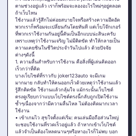
ตามช่วงอยู่แล้ว เราก็พร้อมจะลองอะไรใหม่ๆอยู่ตลอด
ถ้าเว็บไหน
ใช้งานแล้วรู้สึกไม่ค่อยสบายใจหรือสร้างความอึดอัด
พวกเราก็พร้อมจะเปลี่ยนกันโดยทันที แต่เว็บโจ๊กเกอร์
ที่พวกเราใช้งานกันอยู่นี้ดันเป็นอีกแบบน่ะสินะครับ
เพราะเหตุว่าใช้งานเจริญ ไม่มีติดขัด ทำให้กลายเป็น
ความเคยชินในชีวิตประจำวันไปแล้ว ด้วยปัจจัย
ต่างๆดังนี้
1. ความลื่นสำหรับการใช้งาน คือสิ่งที่ผู้เล่นคิดออก
เร็วกว่าที่คิด
บางเว็บไซต์ที่ราวกับ joker123auto จะมีเกม
มากมาย กลับทำให้คนออกเร็วด้วยเหตุว่าใช้งานแล้ว
รู้สึกติดขัด ใช้งานแล้วกลุ้มใจ แม้กระนั้นเว็บไซต์
ตรงดูเรียบกว่าแบบเว็บไซต์ตรงนี้กลับถูกเปิดใช้งาน
ซ้ำๆเนื่องจากว่ามีความลื่นไหล ไม่ต้องคิดมากเวลา
ใช้งาน
• เข้าเกมไว สุขใจตั้งแต่เริ่ม: คนเล่นมือถือส่วนใหญ่
จะชอบใช้งานที่รวดเร็วอยู่แล้ว ถ้าหากเข้าเว็บไซต์
แล้วจำเป็นต้องโหลดนานๆหรือหาอะไรก็ไม่พบ บอก