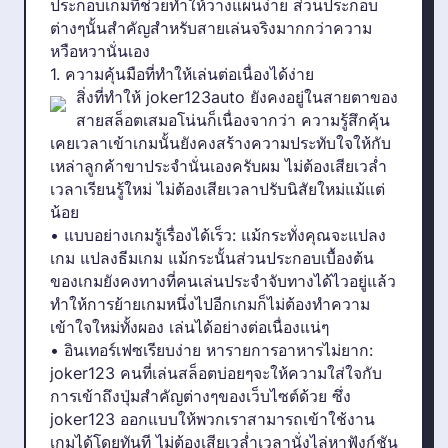
ประกอบเกมที่ช่วยทำให้วางแผนง่าย ส่วนประกอบ
ต่างๆนั้นสำคัญสำหรับสายเล่นจริงมากกว่าความ
หวือหวานั่นเอง
1. ความคุ้นมือที่ทำให้เล่นต่อเนื่องได้ง่าย
สิ่งที่ทำให้ joker123auto ยังคงอยู่ในสายตาของ
สายสล็อตเสมอโน่นก็เนื่องจากว่า ความรู้สึกคุ้น
เคยเวลาเข้าเกมนั้นยังคงสร้างความประทับใจให้กับ
เหล่าลูกค้าขาประจำนั่นเองครับผม ไม่ต้องเสียเวล่ำ
เวลาเรียนรู้ใหม่ ไม่ต้องเสียเวลาปรับนิสัยใหม่แม้แต่
น้อย
• แบบอย่างเกมรู้เรื่องได้เร็ว: แม้กระทั่งคุณจะแปลง
เกม แปลงธีมเกม แม้กระนั้นส่วนประกอบเบื้องต้น
ของเกมยังคงทางที่คนเล่นประจำจับทางได้ไวอยู่แล้ว
ทำให้การย้ายเกมหนึ่งไปอีกเกมก็ไม่ต้องทำความ
เข้าใจใหม่ทั้งผอง เล่นได้อย่างต่อเนื่องแน่ๆ
• อินเทอร์เฟซเรียบง่าย หารายการอาหารไม่ยาก:
joker123
คนที่เล่นสล็อตบ่อยๆจะให้ความใส่ใจกับ
การเข้าถึงปุ่มสำคัญต่างๆของเว็บไซต์ด้วย ซึ่ง
joker123 ออกแบบให้พวกเราสามารถเข้าใช้งาน
เกมได้โดยทันที ไม่ต้องเสียเวล่ำเวลานั่งไล่หาฟังก์ชัน