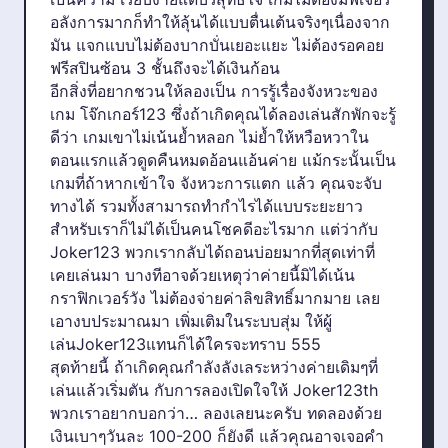
อลังการมากก็ทำให้ลุ้นได้แบบตื่นเต้นจริงๆเนื่องจาก
มัน แจกแบบไม่ต้องบากบั่นเยอะแยะ ไม่ต้องรอคอย
ฟรีสปินซ้อน 3 ชั้นถึงจะได้เงินก้อน
อีกสิ่งที่อยากชวนให้ลองเป็น การรู้เรื่องจังหวะของ
เกม โจ๊กเกอร์123 ซึ่งถ้าเกิดคุณได้ลองเล่นสักพักจะรู้
ดีว่า เกมเขาไม่เน้นย้ำหลอก ไม่ย้ำให้หวือหวาใน
ตอนแรกแล้วดูดคืนหมดอ้อนแอ้นค่าย แม้กระนั้นเป็น
เกมที่ถ้าหากเข้าใจ จังหวะการแตก แล้ว คุณจะจับ
ทางได้ รวมทั้งสามารถทำกำไรได้แบบระยะยาว
สำหรับเราก็ไม่ได้เป็นคนโชคดีอะไรมาก แต่ว่ากับ
Joker123 พวกเรากลับได้ถอนบ่อยมากที่สุดเท่าที่
เคยเล่นมา บางทีอาจด้วยเหตุว่าค่ายนี้มิได้เน้น
กราฟิกเวอร์วัง ไม่ต้องจ่ายค่าลิขสิทธิ์มากมาย เลย
เอางบประมาณมา เพิ่มเติมในระบบสุ่ม ให้ผู้
เล่นJoker123แทนก็ได้ใครจะทราบ 555
สุดท้ายนี้ ถ้าเกิดคุณกำลังลังเลระหว่างค่ายเดิมๆที่
เล่นแล้วเริ่มตัน กับการลองเปิดใจให้ Joker123th
พวกเราอยากบอกว่า… ลองเลยนะครับ ทดลองด้วย
เงินเบาๆวันละ 100-200 ก็ยังดี แล้วคุณอาจเจอคำ