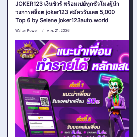
JOKER123 เงินชัวร์ พร้อมเปย์ทุกชั่วโมงผู้นำ
วงการสล็อต joker123 สมัครรับเลย 5,000
Top 6 by Selene joker123auto.world
Walter Powell
พ.ค. 21, 2026