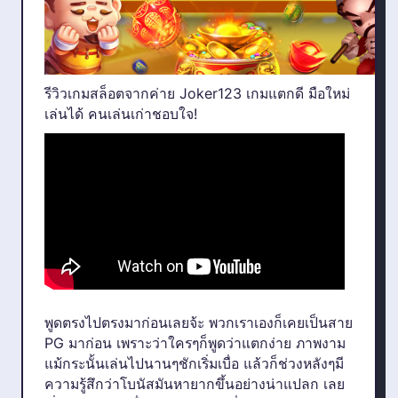
รีวิวเกมสล็อตจากค่าย Joker123 เกมแตกดี มือใหม่
เล่นได้ คนเล่นเก่าชอบใจ!
พูดตรงไปตรงมาก่อนเลยจ้ะ พวกเราเองก็เคยเป็นสาย
PG มาก่อน เพราะว่าใครๆก็พูดว่าแตกง่าย ภาพงาม
แม้กระนั้นเล่นไปนานๆชักเริ่มเบื่อ แล้วก็ช่วงหลังๆมี
ความรู้สึกว่าโบนัสมันหายากขึ้นอย่างน่าแปลก เลย