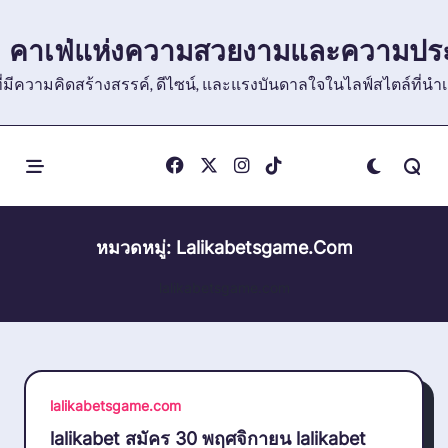
Skip
to
คาเฟ่แห่งความสวยงามและความประทั
content
ที่ที่มีความคิดสร้างสรรค์, ดีไซน์, และแรงบันดาลใจในไลฟ์สไต
หมวดหมู่:
Lalikabetsgame.com
lalikabetsgame.com
lalikabetsgame.com
lalikabet สมัคร 30 พฤศจิกายน lalikabet