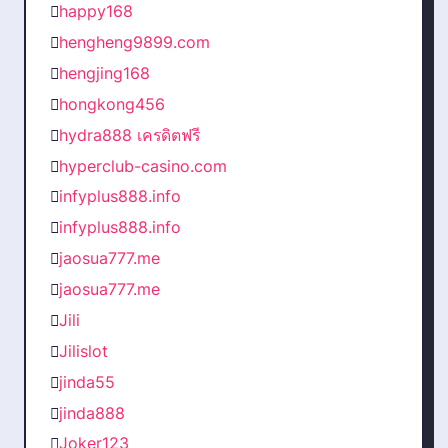
happy168
hengheng9899.com
hengjing168
hongkong456
hydra888 เครดิตฟรี
hyperclub-casino.com
infyplus888.info
infyplus888.info
jaosua777.me
jaosua777.me
Jili
Jilislot
jinda55
jinda888
Joker123