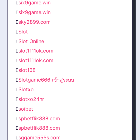
six9game.win
six9game.win
sky2899.com
Slot
Slot Online
slot1111ok.com
slot1111ok.com
slot168
Slotgame666 เข้าสู่ระบบ
Slotxo
slotxo24hr
soibet
spbetflik888.com
spbetflik888.com
sqgame555s.com