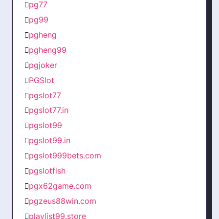
pg77
pg99
pgheng
pgheng99
pgjoker
PGSlot
pgslot77
pgslot77.in
pgslot99
pgslot99.in
pgslot999bets.com
pgslotfish
pgx62game.com
pgzeus88win.com
playlist99.store