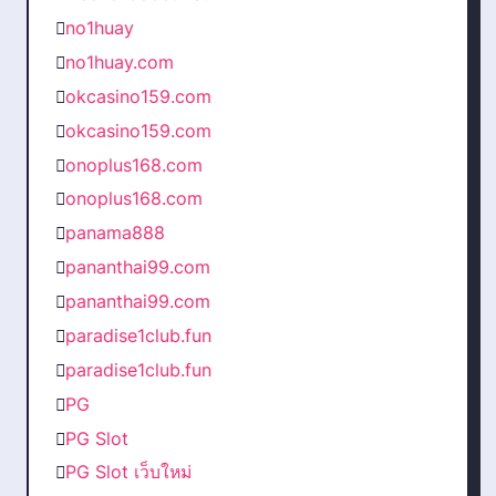
no1huay
no1huay.com
okcasino159.com
okcasino159.com
onoplus168.com
onoplus168.com
panama888
pananthai99.com
pananthai99.com
paradise1club.fun
paradise1club.fun
PG
PG Slot
PG Slot เว็บใหม่