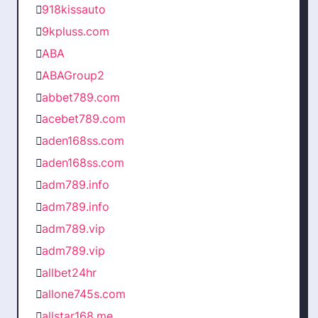
918kissauto
9kpluss.com
ABA
ABAGroup2
abbet789.com
acebet789.com
aden168ss.com
aden168ss.com
adm789.info
adm789.info
adm789.vip
adm789.vip
allbet24hr
allone745s.com
allstar168.me