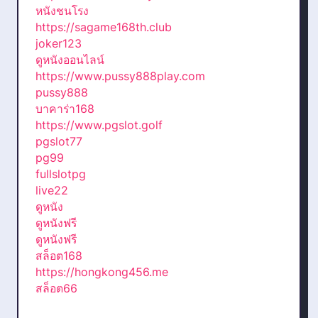
หนังชนโรง
https://sagame168th.club
joker123
ดูหนังออนไลน์
https://www.pussy888play.com
pussy888
บาคาร่า168
https://www.pgslot.golf
pgslot77
pg99
fullslotpg
live22
ดูหนัง
ดูหนังฟรี
ดูหนังฟรี
สล็อต168
https://hongkong456.me
สล็อต66