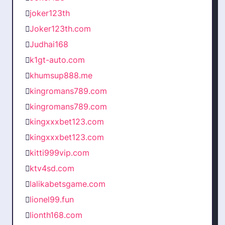
joker123th
Joker123th.com
Judhai168
k1gt-auto.com
khumsup888.me
kingromans789.com
kingromans789.com
kingxxxbet123.com
kingxxxbet123.com
kitti999vip.com
ktv4sd.com
lalikabetsgame.com
lionel99.fun
lionth168.com