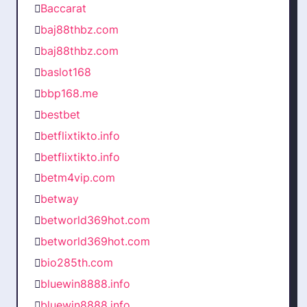
Baccarat
baj88thbz.com
baj88thbz.com
baslot168
bbp168.me
bestbet
betflixtikto.info
betflixtikto.info
betm4vip.com
betway
betworld369hot.com
betworld369hot.com
bio285th.com
bluewin8888.info
bluewin8888.info