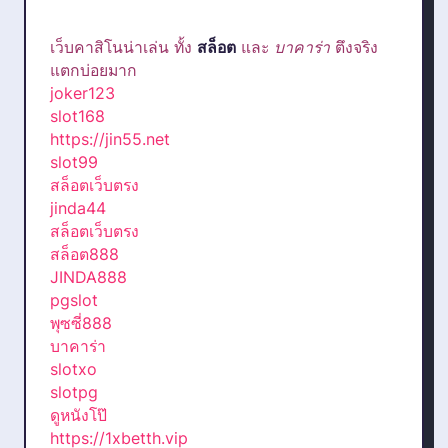
เว็บคาสิโนน่าเล่น ทั้ง
สล็อต
และ
บาคาร่า
ตึงจริง
แตกบ่อยมาก
joker123
slot168
https://jin55.net
slot99
สล็อตเว็บตรง
jinda44
สล็อตเว็บตรง
สล็อต888
JINDA888
pgslot
พุซซี่888
บาคาร่า
slotxo
slotpg
ดูหนังโป๊
https://1xbetth.vip