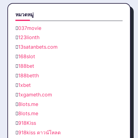
หมวดหมู่
037movie
123lionth
13satanbets.com
168slot
188bet
188betth
1xbet
1xgameth.com
8lots.me
8lots.me
918Kiss
918kiss ดาวน์โหลด