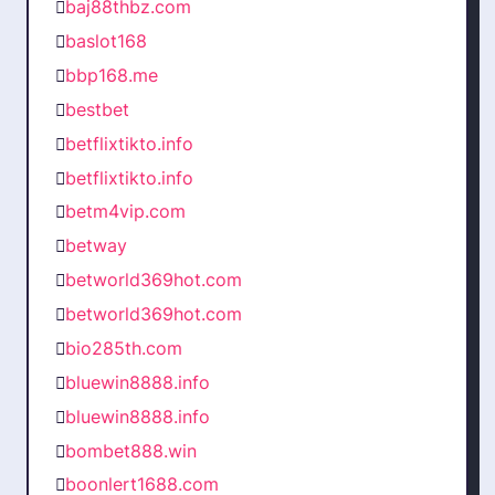
baj88thbz.com
baslot168
bbp168.me
bestbet
betflixtikto.info
betflixtikto.info
betm4vip.com
betway
betworld369hot.com
betworld369hot.com
bio285th.com
bluewin8888.info
bluewin8888.info
bombet888.win
boonlert1688.com