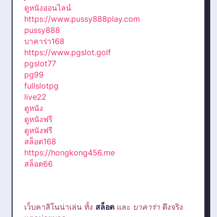
ดูหนังออนไลน์
https://www.pussy888play.com
pussy888
บาคาร่า168
https://www.pgslot.golf
pgslot77
pg99
fullslotpg
live22
ดูหนัง
ดูหนังฟรี
ดูหนังฟรี
สล็อต168
https://hongkong456.me
สล็อต66
เว็บคาสิโนน่าเล่น ทั้ง
สล็อต
และ
บาคาร่า
ตึงจริง