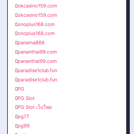
okcasino159.com
okcasino159.com
onoplus168.com
onoplus168.com
panama888
pananthai99.com
pananthai99.com
paradise1club.fun
paradise1club.fun
PG
PG Slot
PG Slot เว็บใหม่
pg77
pg99