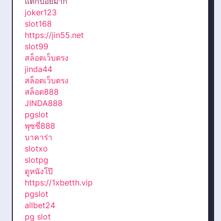
แตกบ่อยมาก
joker123
slot168
https://jin55.net
slot99
สล็อตเว็บตรง
jinda44
สล็อตเว็บตรง
สล็อต888
JINDA888
pgslot
พุซซี่888
บาคาร่า
slotxo
slotpg
ดูหนังโป๊
https://1xbetth.vip
pgslot
allbet24
pg slot