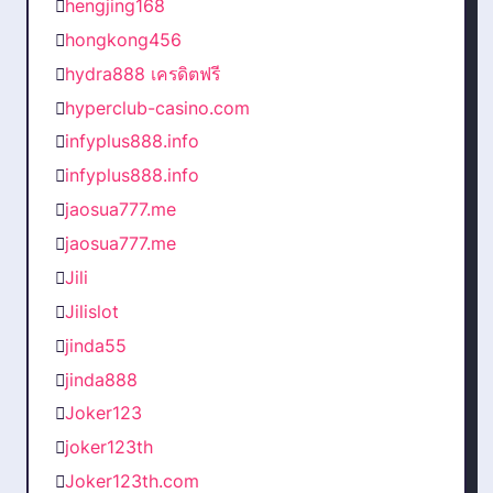
hengjing168
hongkong456
hydra888 เครดิตฟรี
hyperclub-casino.com
infyplus888.info
infyplus888.info
jaosua777.me
jaosua777.me
Jili
Jilislot
jinda55
jinda888
Joker123
joker123th
Joker123th.com