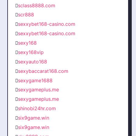
sclass8888.com
scr888
sexxybet168-casino.com
sexxybet168-casino.com
sexy168
sexy168vip
sexyauto168
sexybaccarat168.com
sexygame1688
sexygameplus.me
sexygameplus.me
shinobi24hr.com
six9game.win
six9game.win