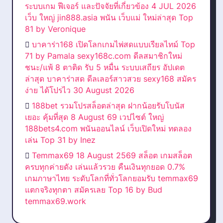
ระบบเกม ฟีเจอร์ และปัจจัยที่เกี่ยวข้อง 4 JUL 2026
เว็บ ใหญ่ jin888.asia พนัน เว็บแม่ ใหม่ล่าสุด Top
81 by Veronique
บาคาร่า168 เปิดโลกเกมไพ่สดแบบเรียลไทม์ Top
71 by Pamala sexy168c.com ดีลสมาชิกใหม่
ชนะ/แพ้ 8 ตาติด รับ 5 หมื่น ระบบเสถียร อัปเดต
ล่าสุด บาคาร่าสด ดีลเลอร์สาวสวย sexy168 สมัคร
ง่าย ได้โปรไว 30 August 2026
188bet รวมโปรสล็อตล่าสุด ฝากน้อยรับโบนัส
เยอะ คุ้มที่สุด 8 August 69 เวปไซต์ ใหญ่
188bets4.com พนันออนไลน์ เว็บเปิดใหม่ ทดลอง
เล่น Top 31 by Inez
Temmax69 18 August 2569 สล็อต เกมสล็อต
ครบทุกค่ายดัง เล่นแล้วรวย คืนเงินทุกยอด 0.7%
เกมภาษาไทย ระดับโลกที่ทั่วโลกยอมรับ temmax69
แตกจริงทุกตา สมัครเลย Top 16 by Bud
temmax69.work