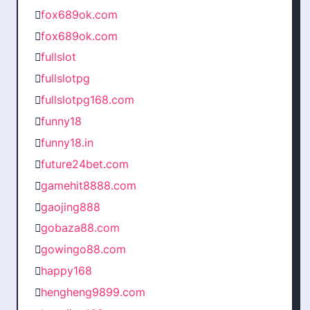
fox689ok.com
fox689ok.com
fullslot
fullslotpg
fullslotpg168.com
funny18
funny18.in
future24bet.com
gamehit8888.com
gaojing888
gobaza88.com
gowingo88.com
happy168
hengheng9899.com