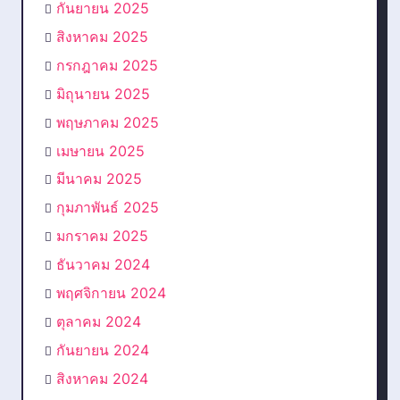
กันยายน 2025
สิงหาคม 2025
กรกฎาคม 2025
มิถุนายน 2025
พฤษภาคม 2025
เมษายน 2025
มีนาคม 2025
กุมภาพันธ์ 2025
มกราคม 2025
ธันวาคม 2024
พฤศจิกายน 2024
ตุลาคม 2024
กันยายน 2024
สิงหาคม 2024