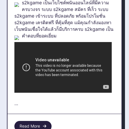
s2kgame เป็นเว็บไซต์พนันออนไลน์ที่มีความ
ครบวงจร ระบบ s2kgame สมัคร ที่เร็ว ระบบ
s2kgame เข้าระบบ ที่ปลอดภัย พร้อมโปรโมชั่น
s2kgame เครดิตฟรี ที่คุ้มที่สุด แม้คุณกำลังมองหา
เว็บพนันเชื่อใจได้แล้วก็มีบริการครบ s2kgame เป็น
คำตอบที่ยอดเยี่ยม
…
Read More