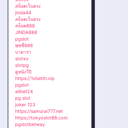
สล็อตเว็บตรง
jinda44
สล็อตเว็บตรง
สล็อต888
JINDA888
pgslot
พุซซี่888
บาคาร่า
slotxo
slotpg
ดูหนังโป๊
https://1xbetth.vip
pgslot
allbet24
pg slot
joker 123
https://samurai777.net
https://tokyoslot88.com
pgslotbetway