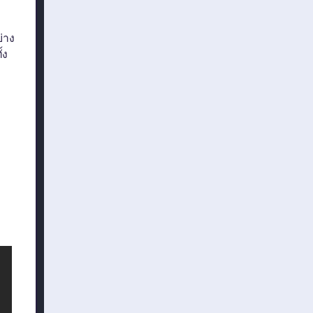
่าง
้ง