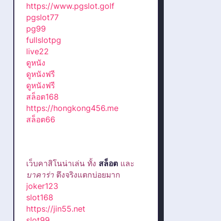
https://www.pgslot.golf
pgslot77
pg99
fullslotpg
live22
ดูหนัง
ดูหนังฟรี
ดูหนังฟรี
สล็อต168
https://hongkong456.me
สล็อต66
เว็บคาสิโนน่าเล่น ทั้ง
สล็อต
และ
บาคาร่า
ตึงจริงแตกบ่อยมาก
joker123
slot168
https://jin55.net
slot99