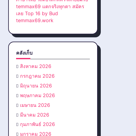
temmax69 แตกจริงทุกตา สมัคร
เลย Top 16 by Bud
temmax69.work
คลังเก็บ
สิงหาคม 2026
กรกฎาคม 2026
มิถุนายน 2026
พฤษภาคม 2026
เมษายน 2026
มีนาคม 2026
กุมภาพันธ์ 2026
มกราคม 2026