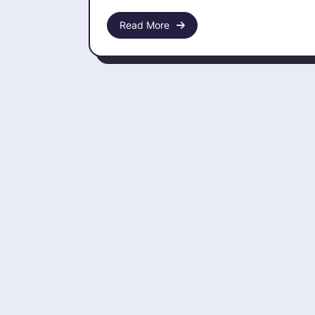
Read More