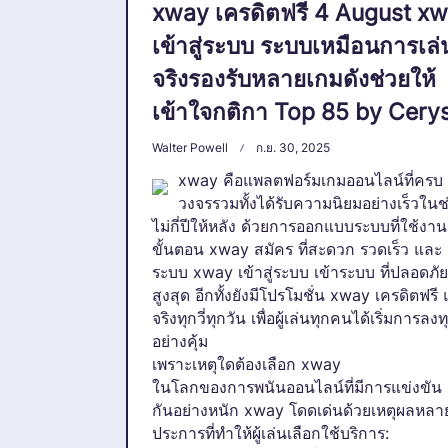
xway เครดิตฟรี 4 August x
เข้าสู่ระบบ ระบบเหมือนการเล่
จริงรองรับหลายเกมดังช่วยให้
เข้าใจกติกา Top 85 by Cery
Walter Powell
ก.ย. 30, 2025
xway คือแพลตฟอร์มเกมออนไลน์ที่ครบ
วงจรรวมทั้งได้รับความนิยมอย่างเร็วในช
ไม่กี่ปีให้หลัง ด้วยการออกแบบระบบที่ใช้งาน
ขั้นตอน xway สมัคร ที่สะดวก รวดเร็ว และ
ระบบ
xway เข้าสู่ระบบ
เข้าระบบ ที่ปลอดภัย
สูงสุด อีกทั้งยังมีโปรโมชั่น xway เครดิตฟรี
จริงทุกวี่ทุกวัน เพื่อผู้เล่นทุกคนได้เริ่มการลงท
อย่างคุ้ม
เพราะเหตุใดต้องเลือก xway
ในโลกของการพนันออนไลน์ที่มีการแข่งขัน
กันอย่างหนัก xway โดดเด่นด้วยเหตุผลหลา
ประการที่ทำให้ผู้เล่นเลือกใช้บริการ: