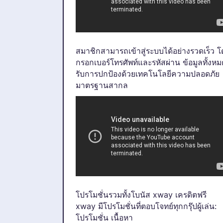
สมาชิกสามารถเข้าสู่ระบบได้อย่างรวดเร็ว 
กรอกเบอร์โทรศัพท์และรหัสผ่าน ข้อมูลทั้งหม
รับการปกป้องด้วยเทคโนโลยีความปลอดภัย
มาตรฐานสากล
โปรโมชั่นรวมทั้งโบนัส xway เครดิตฟรี
xway มีโปรโมชั่นที่ตอบโจทย์ทุกกรุ๊ปผู้เล่น:
โปรโมชั่น เนื้อหา