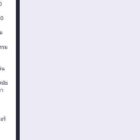
0
00
อด
กรรม
่น
สมัย
บา
อร์