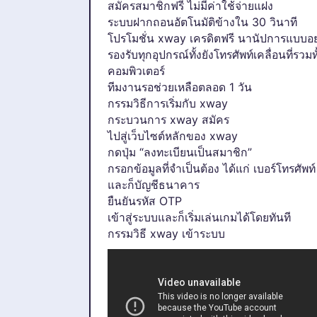
สมัครสมาชิกฟรี ไม่มีค่าใช้จ่ายแฝง
ระบบฝากถอนอัตโนมัติข้างใน 30 วินาที
โปรโมชั่น xway เครดิตฟรี นานัปการแบบอย
รองรับทุกอุปกรณ์ทั้งยังโทรศัพท์เคลื่อนที่รวมทั
คอมพิวเตอร์
ทีมงานรอช่วยเหลือตลอด 1 วัน
กรรมวิธีการเริ่มกับ xway
กระบวนการ xway สมัคร
ไปสู่เว็บไซต์หลักของ xway
กดปุ่ม “ลงทะเบียนเป็นสมาชิก”
กรอกข้อมูลที่จำเป็นต้อง ได้แก่ เบอร์โทรศัพท์
และก็บัญชีธนาคาร
ยืนยันรหัส OTP
เข้าสู่ระบบและก็เริ่มเล่นเกมได้โดยทันที
กรรมวิธี xway เข้าระบบ