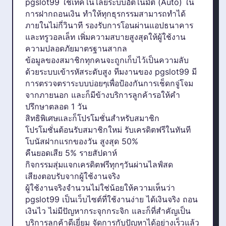
pgslot99 ใช้เทคโนโลยีระบบอัตโนมัติ (Auto) ใน
การฝากถอนเงิน ทำให้ทุกธุรกรรมสามารถทำได้
ภายในไม่กี่วินาที รองรับการโอนผ่านแอปธนาคาร
และทรูวอลเล็ท เพิ่มความสบายสูงสุดให้ผู้ใช้งาน
ความปลอดภัยมาตรฐานสากล
ข้อมูลของสมาชิกทุกคนจะถูกเก็บไว้เป็นความลับ
ด้วยระบบเข้ารหัสระดับสูง ทีมงานของ pgslot99 มี
การตรวจตราระบบบ่อยๆเพื่อป้องกันการเช็ดกจู่โจม
จากภายนอก และก็มีข้างบริการลูกค้ารอให้คำ
ปรึกษาตลอด 1 วัน
สิทธิพิเศษและก็โปรโมชั่นสำหรับสมาชิก
โปรโมชั่นต้อนรับสมาชิกใหม่ รับเครดิตฟรีในทันที
โบนัสฝากแรกของวัน สูงสุด 50%
คืนยอดเสีย 5% รายสัปดาห์
กิจกรรมสุ่มแจกเครดิตฟรีทุกๆวันผ่านไลฟ์สด
เสียงตอบรับจากผู้ใช้งานจริง
ผู้ใช้งานจริงจำนวนไม่ใช่น้อยให้ความเห็นว่า
pgslot99 เป็นเว็บไซต์ที่ใช้งานง่าย ได้เงินจริง ถอน
เงินไว ไม่มีปัญหากระจุกกระจิก และก็ที่สำคัญเป็น
บริการลูกค้าดีเยี่ยม จัดการกับปัญหาได้อย่างเร็วแล้ว