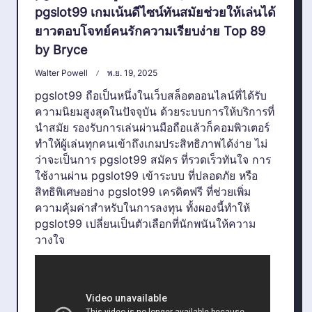
pgslot99 เกมเน้นดีไซน์ทันสมัยช่วยให้เล่นได้
ยาวตอบโจทย์คนรักความเรียบง่าย Top 89
by Bryce
Walter Powell
พ.ย. 19, 2025
pgslot99 ถือเป็นหนึ่งในเว็บสล็อตออนไลน์ที่ได้รับ
ความนิยมสูงสุดในปัจจุบัน ด้วยระบบการให้บริการที่
นำสมัย รองรับการเล่นผ่านมือถือแล้วก็คอมพิวเตอร์
ทำให้ผู้เล่นทุกคนเข้าถึงเกมประสิทธิภาพได้ง่าย ไม่
ว่าจะเป็นการ pgslot99 สมัคร ที่รวดเร็วทันใจ การ
ใช้งานผ่าน pgslot99 เข้าระบบ ที่ปลอดภัย หรือ
สิทธิพิเศษอย่าง pgslot99 เครดิตฟรี ที่ช่วยเพิ่ม
ความคุ้มค่าสำหรับในการลงทุน ทั้งผองนี้ทำให้
pgslot99 เปลี่ยนเป็นตัวเลือกที่นักพนันให้ความ
วางใจ