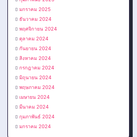
มกราคม 2025
ธันวาคม 2024
พฤศจิกายน 2024
ตุลาคม 2024
กันยายน 2024
สิงหาคม 2024
กรกฎาคม 2024
มิถุนายน 2024
พฤษภาคม 2024
เมษายน 2024
มีนาคม 2024
กุมภาพันธ์ 2024
มกราคม 2024