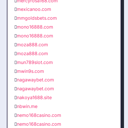
mercyrosa168.com
mexicanoo.com
mmgoldsbets.com
mono16888.com
mono16888.com
moza888.com
moza888.com
mun789slot.com
mwin9s.com
nagawaybet.com
nagawaybet.com
nakoya1688.site
nbwin.me
nemo168casino.com
nemo168casino.com