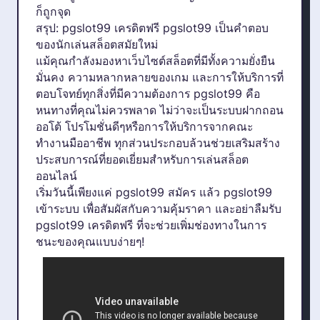
ก็ถูกจุด
สรุป:
pgslot99 เครดิตฟรี
pgslot99 เป็นคำตอบ
ของนักเล่นสล็อตสมัยใหม่
แม้คุณกำลังมองหาเว็บไซต์สล็อตที่มีทั้งความยั่งยืน
มั่นคง ความหลากหลายของเกม และการให้บริการที่
ตอบโจทย์ทุกสิ่งที่มีความต้องการ pgslot99 คือ
หนทางที่คุณไม่ควรพลาด ไม่ว่าจะเป็นระบบฝากถอน
ออโต้ โปรโมชั่นดีๆหรือการให้บริการจากคณะ
ทำงานมืออาชีพ ทุกส่วนประกอบล้วนช่วยเสริมสร้าง
ประสบการณ์ที่ยอดเยี่ยมสำหรับการเล่นสล็อต
ออนไลน์
เริ่มวันนี้เพียงแค่ pgslot99 สมัคร แล้ว pgslot99
เข้าระบบ เพื่อสัมผัสกับความคุ้มราคา และอย่าลืมรับ
pgslot99 เครดิตฟรี ที่จะช่วยเพิ่มช่องทางในการ
ชนะของคุณแบบง่ายๆ!