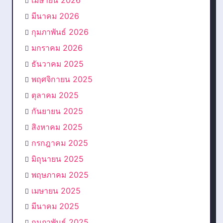
เมษายน 2026
มีนาคม 2026
กุมภาพันธ์ 2026
มกราคม 2026
ธันวาคม 2025
พฤศจิกายน 2025
ตุลาคม 2025
กันยายน 2025
สิงหาคม 2025
กรกฎาคม 2025
มิถุนายน 2025
พฤษภาคม 2025
เมษายน 2025
มีนาคม 2025
กุมภาพันธ์ 2025