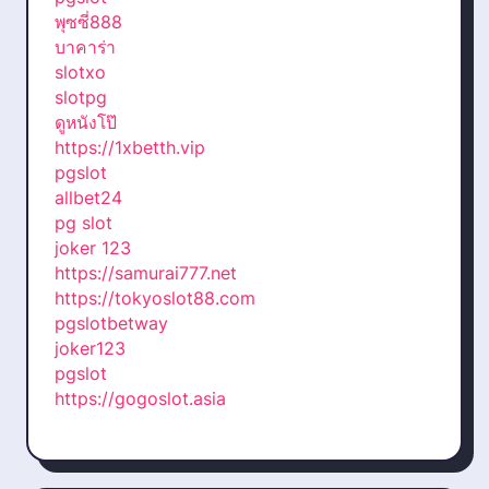
พุซซี่888
บาคาร่า
slotxo
slotpg
ดูหนังโป๊
https://1xbetth.vip
pgslot
allbet24
pg slot
joker 123
https://samurai777.net
https://tokyoslot88.com
pgslotbetway
joker123
pgslot
https://gogoslot.asia