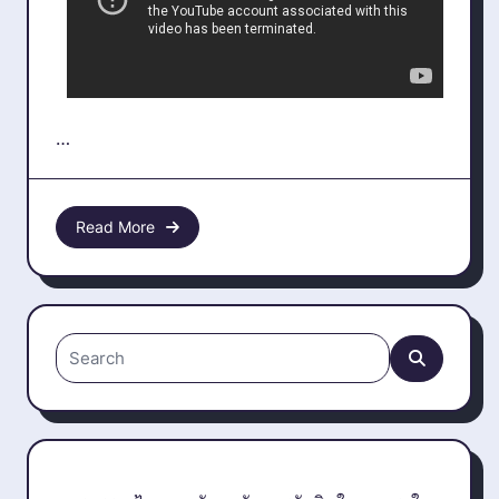
…
Read More
Search
for: