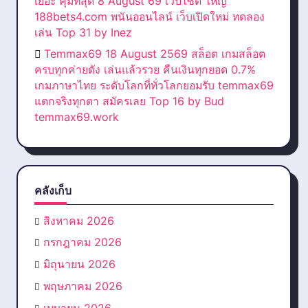
เยอะ คุ้มที่สุด 8 August 69 เวปไซต์ ใหญ่
188bets4.com พนันออนไลน์ เว็บเปิดใหม่ ทดลอง
เล่น Top 31 by Inez
Temmax69 18 August 2569 สล็อต เกมสล็อต
ครบทุกค่ายดัง เล่นแล้วรวย คืนเงินทุกยอด 0.7%
เกมภาษาไทย ระดับโลกที่ทั่วโลกยอมรับ temmax69
แตกจริงทุกตา สมัครเลย Top 16 by Bud
temmax69.work
คลังเก็บ
สิงหาคม 2026
กรกฎาคม 2026
มิถุนายน 2026
พฤษภาคม 2026