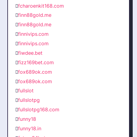
fcharoenkit168.com
finn88gold.me
finn88gold.me
finnivips.com
finnivips.com
fiwdee.bet
fizz169bet.com
fox689ok.com
fox689ok.com
fullslot
fullslotpg
fullslotpg168.com
funny18
funny18.in