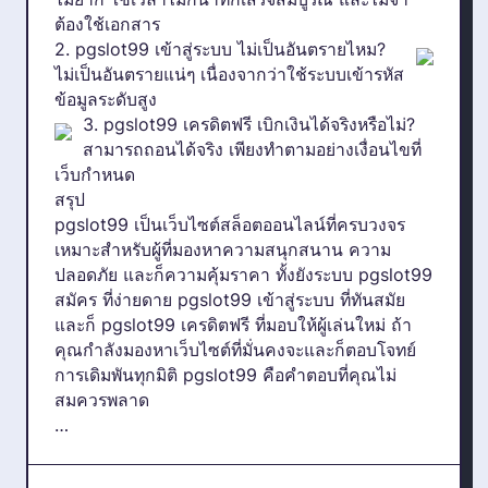
ต้องใช้เอกสาร
2. pgslot99 เข้าสู่ระบบ ไม่เป็นอันตรายไหม?
ไม่เป็นอันตรายแน่ๆ เนื่องจากว่าใช้ระบบเข้ารหัส
ข้อมูลระดับสูง
3. pgslot99 เครดิตฟรี เบิกเงินได้จริงหรือไม่?
สามารถถอนได้จริง เพียงทำตามอย่างเงื่อนไขที่
เว็บกำหนด
สรุป
pgslot99 เป็นเว็บไซต์สล็อตออนไลน์ที่ครบวงจร
เหมาะสำหรับผู้ที่มองหาความสนุกสนาน ความ
ปลอดภัย และก็ความคุ้มราคา ทั้งยังระบบ pgslot99
สมัคร ที่ง่ายดาย pgslot99 เข้าสู่ระบบ ที่ทันสมัย
และก็ pgslot99 เครดิตฟรี ที่มอบให้ผู้เล่นใหม่ ถ้า
คุณกำลังมองหาเว็บไซต์ที่มั่นคงจะและก็ตอบโจทย์
การเดิมพันทุกมิติ pgslot99 คือคำตอบที่คุณไม่
สมควรพลาด
…