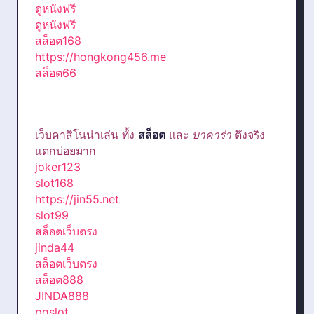
ดูหนังฟรี
ดูหนังฟรี
สล็อต168
https://hongkong456.me
สล็อต66
เว็บคาสิโนน่าเล่น ทั้ง
สล็อต
และ
บาคาร่า
ตึงจริง
แตกบ่อยมาก
joker123
slot168
https://jin55.net
slot99
สล็อตเว็บตรง
jinda44
สล็อตเว็บตรง
สล็อต888
JINDA888
pgslot