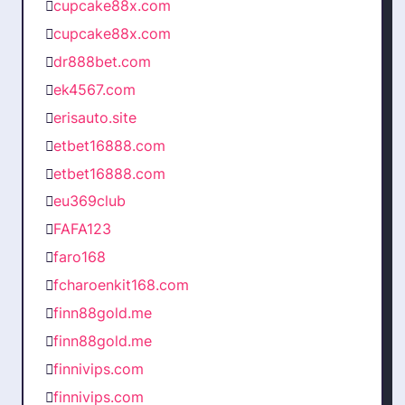
cupcake88x.com
cupcake88x.com
dr888bet.com
ek4567.com
erisauto.site
etbet16888.com
etbet16888.com
eu369club
FAFA123
faro168
fcharoenkit168.com
finn88gold.me
finn88gold.me
finnivips.com
finnivips.com