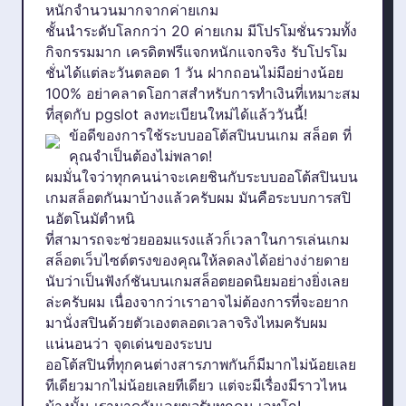
หนักจำนวนมากจากค่ายเกม
ชั้นนำระดับโลกกว่า 20 ค่ายเกม มีโปรโมชั่นรวมทั้ง
กิจกรรมมาก เครดิตฟรีแจกหนักแจกจริง รับโปรโม
ชั่นได้แต่ละวันตลอด 1 วัน ฝากถอนไม่มีอย่างน้อย
100% อย่าคลาดโอกาสสำหรับการทำเงินที่เหมาะสม
ที่สุดกับ pgslot ลงทะเบียนใหม่ได้แล้ววันนี้!
ข้อดีของการใช้ระบบออโต้สปินบนเกม สล็อต ที่
คุณจำเป็นต้องไม่พลาด!
ผมมั่นใจว่าทุกคนน่าจะเคยชินกับระบบออโต้สปินบน
เกมสล็อตกันมาบ้างแล้วครับผม มันคือระบบการสปิ
นอัตโนมัตำหนิ
ที่สามารถจะช่วยออมแรงแล้วก็เวลาในการเล่นเกม
สล็อตเว็บไซต์ตรงของคุณให้ลดลงได้อย่างง่ายดาย
นับว่าเป็นฟังก์ชันบนเกมสล็อตยอดนิยมอย่างยิ่งเลย
ล่ะครับผม เนื่องจากว่าเราอาจไม่ต้องการที่จะอยาก
มานั่งสปินด้วยตัวเองตลอดเวลาจริงไหมครับผม
แน่นอนว่า จุดเด่นของระบบ
ออโต้สปินที่ทุกคนต่างสารภาพกันก็มีมากไม่น้อยเลย
ทีเดียวมากไม่น้อยเลยทีเดียว แต่จะมีเรื่องมีราวไหน