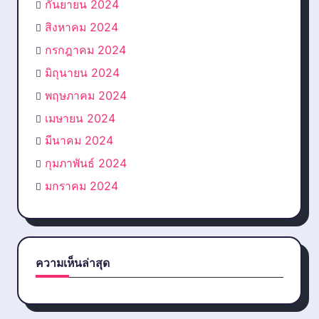
กันยายน 2024
สิงหาคม 2024
กรกฎาคม 2024
มิถุนายน 2024
พฤษภาคม 2024
เมษายน 2024
มีนาคม 2024
กุมภาพันธ์ 2024
มกราคม 2024
ความเห็นล่าสุด