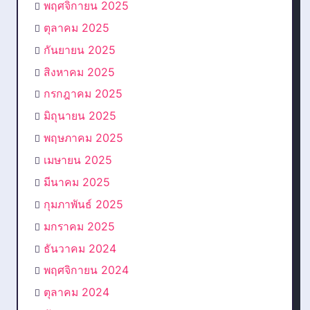
พฤศจิกายน 2025
ตุลาคม 2025
กันยายน 2025
สิงหาคม 2025
กรกฎาคม 2025
มิถุนายน 2025
พฤษภาคม 2025
เมษายน 2025
มีนาคม 2025
กุมภาพันธ์ 2025
มกราคม 2025
ธันวาคม 2024
พฤศจิกายน 2024
ตุลาคม 2024