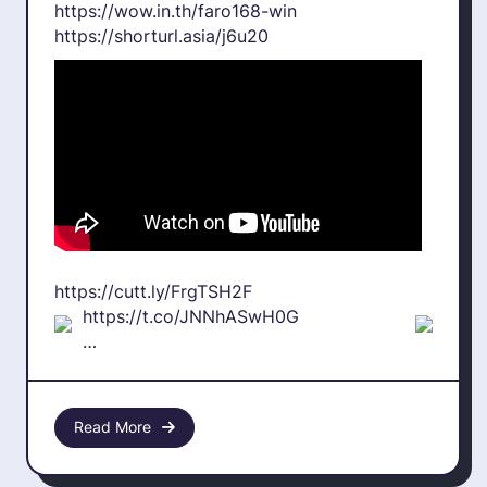
https://wow.in.th/faro168-win
https://shorturl.asia/j6u20
https://cutt.ly/FrgTSH2F
https://t.co/JNNhASwH0G
…
Read More