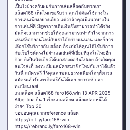
เป็นไงบ้างครับผมกับการเล่นสล็อตกับพวกเรา
สล็อต168 เห็นไหมขอรับว่า คุณไม่ต้องใช้ดวงใน
การเล่นเพียงอย่างเดียว แต่ว่าถ้าคุณมีแนวทางใน
การเล่นที่ดี มีสูตรการเดินเงินซึ่งสามารถทำได้จริง
มันก็จะสามารถช่วยให้คุณสามารถทำกำไรจากการ
เล่นสล็อตออนไลน์กับเราได้อย่างแน่นอน และก็การ
เลือกใช้บริการกับ สล็อต ก็จะก่อให้คุณได้ใช้บริการ
กับเว็บไซต์ตรงไม่ผ่านเอเย่นต์ที่เยี่ยมที่สุดในไทยอีก
ด้วย ยิงปืนนัดเดียวได้นกสองต่อกันไปเลย ถ้าเกิดคุณ
สนใจล่ะก็ ลงทะเบียนสมัครสมาชิกใหม่กับเราได้แล้ว
วันนี้ สมัครฟรี ไร้คุณค่าขนบธรรมเนียมใดๆทั้งมวล
สมัครแล้วรับเครดิตฟรีกันได้เลย อย่ารอช้า ลง
ทะเบียนเลย!
เกมสล็อต สล็อต168 faro168.win 13 APR 2025
Albertina ยืน 1 เรื่องเกมสล็อต สล็อตปลดหนี้ได้
ง่ายๆ Top 30
ขอขอบคุณมากreference
สล็อต
https://bit.ly/faro168-win
https://rebrand.ly/faro168-win