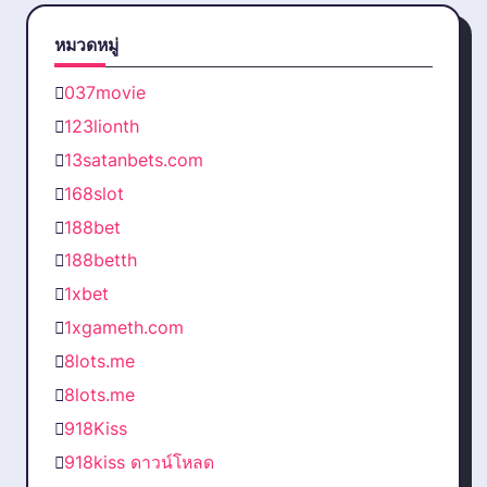
หมวดหมู่
037movie
123lionth
13satanbets.com
168slot
188bet
188betth
1xbet
1xgameth.com
8lots.me
8lots.me
918Kiss
918kiss ดาวน์โหลด