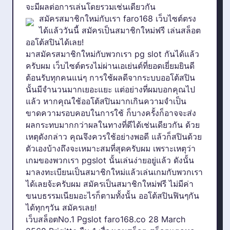
จะมีผลต่อการเล่นโดยรวมเช่นเดียวกัน
สมัครสมาชิกใหม่กับเรา faro168 เว็บไซต์ตรง
ได้แล้ววันนี้ สมัครเป็นสมาชิกใหม่ฟรี เล่นสล็อต
ออโต้สปินได้เลย!
มาสมัครสมาชิกใหม่กับพวกเรา pg slot กันได้แล้ว
ครับผม เว็บไซต์ตรงไม่ผ่านเอเย่นต์ที่ยอดเยี่ยมยินดี
ต้อนรับทุกคนแน่ๆ การใช้ผลดีจากระบบออโต้สปิน
นั้นมีจำนวนมากเยอะแยะ แต่อย่างที่ผมบอกคุณไป
แล้ว หากคุณใช้ออโต้สปินมากเกินความจำเป็น
ขาดความรอบคอบในการใช้ ก็บางครั้งก็อาจจะส่ง
ผลกระทบมากกว่าผลในทางที่ดีได้เช่นเดียวกัน ด้วย
เหตุดังกล่าว คุณจึงควรใช้อย่างพอดี แล้วก็สปินด้วย
ตัวเองบ้างถึงจะเหมาะสมที่สุดครับผม เพราะเหตุว่า
เกมของพวกเรา pgslot นั้นเล่นง่ายอยู่แล้ว ดังนั้น
มาลงทะเบียนเป็นสมาชิกใหม่แล้วเล่นเกมกับพวกเรา
ได้เลยจ้ะครับผม สมัครเป็นสมาชิกใหม่ฟรี ไม่มีค่า
ขนบธรรมเนียมอะไรก็ตามทั้งนั้น ออโต้สปินฟินๆกัน
ได้ทุกๆวัน สมัครเลย!
เว็บสล็อตNo.1 Pgslot faro168.co 28 March