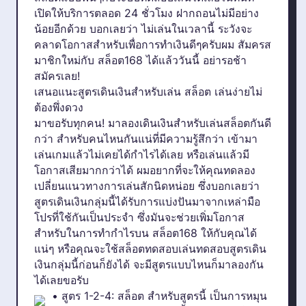
เปิดให้บริการตลอด 24 ชั่วโมง ฝากถอนไม่มีอย่าง
น้อยอีกด้วย บอกเลยว่า ไม่เล่นในเวลานี้ ระวังจะ
คลาดโอกาสสำหรับเพื่อการทำเงินดีๆครับผม สัมครส
มาชิกใหม่กับ สล็อต168 ได้แล้ววันนี้ อย่ารอช้า
สมัครเลย!
เสนอแนะสูตรเดินเงินสำหรับเล่น สล็อต เล่นง่ายไม่
ต้องพึ่งดวง
มาขอรับทุกคน! มาลองเดินเงินสำหรับเล่นสล็อตกันดี
กว่า สำหรับคนไหนกันแน่ที่มีความรู้สึกว่า เข้ามา
เล่นเกมแล้วไม่เคยได้กำไรได้เลย หรือเล่นแล้วมี
โอกาสเสียมากกว่าได้ ผมอยากที่จะให้คุณทดลอง
เปลี่ยนแนวทางการเล่นสักนิดหน่อย ซึ่งบอกเลยว่า
สูตรเดินเงินกลุ่มนี้ได้รับการแบ่งปันมาจากเหล่ามือ
โปรที่ใช้กันเป็นประจำ ซึ่งมันจะช่วยเพิ่มโอกาส
สำหรับในการทำกำไรบน สล็อต168 ให้กับคุณได้
แน่ๆ หรือคุณจะใช้สล็อตทดสอบเล่นทดสอบสูตรเดิน
เงินกลุ่มนี้ก่อนก็ยังได้ จะมีสูตรแบบไหนก็มาลองกัน
ได้เลยขอรับ
• สูตร 1-2-4:
สล็อต
สำหรับสูตรนี้ เป็นการหมุน