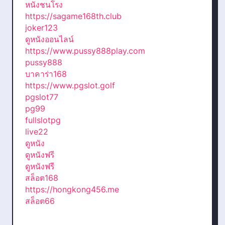
หนังชนโรง
https://sagame168th.club
joker123
ดูหนังออนไลน์
https://www.pussy888play.com
pussy888
บาคาร่า168
https://www.pgslot.golf
pgslot77
pg99
fullslotpg
live22
ดูหนัง
ดูหนังฟรี
ดูหนังฟรี
สล็อต168
https://hongkong456.me
สล็อต66