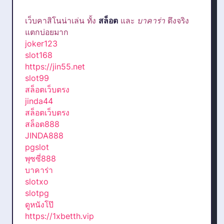
เว็บคาสิโนน่าเล่น ทั้ง
สล็อต
และ
บาคาร่า
ตึงจริง
แตกบ่อยมาก
joker123
slot168
https://jin55.net
slot99
สล็อตเว็บตรง
jinda44
สล็อตเว็บตรง
สล็อต888
JINDA888
pgslot
พุซซี่888
บาคาร่า
slotxo
slotpg
ดูหนังโป๊
https://1xbetth.vip