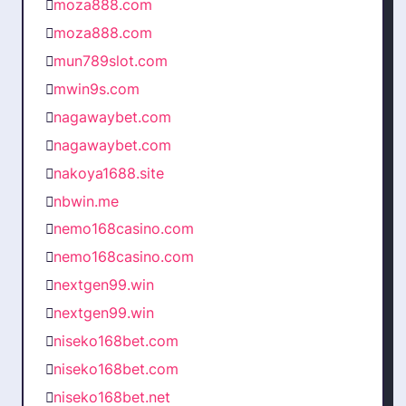
moza888.com
moza888.com
mun789slot.com
mwin9s.com
nagawaybet.com
nagawaybet.com
nakoya1688.site
nbwin.me
nemo168casino.com
nemo168casino.com
nextgen99.win
nextgen99.win
niseko168bet.com
niseko168bet.com
niseko168bet.net