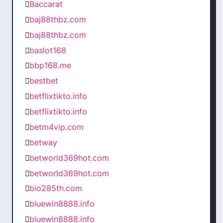
Baccarat
baj88thbz.com
baj88thbz.com
baslot168
bbp168.me
bestbet
betflixtikto.info
betflixtikto.info
betm4vip.com
betway
betworld369hot.com
betworld369hot.com
bio285th.com
bluewin8888.info
bluewin8888.info