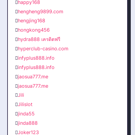
happy168
hengheng9899.com
hengjing168
hongkong456
hydra888 เครดิตฟรี
hyperclub-casino.com
infyplus888.info
infyplus888.info
jaosua777.me
jaosua777.me
Jili
Jilislot
jinda55
jinda888
Joker123