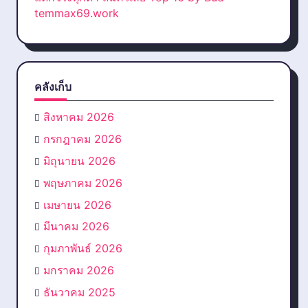
temmax69.work
คลังเก็บ
สิงหาคม 2026
กรกฎาคม 2026
มิถุนายน 2026
พฤษภาคม 2026
เมษายน 2026
มีนาคม 2026
กุมภาพันธ์ 2026
มกราคม 2026
ธันวาคม 2025