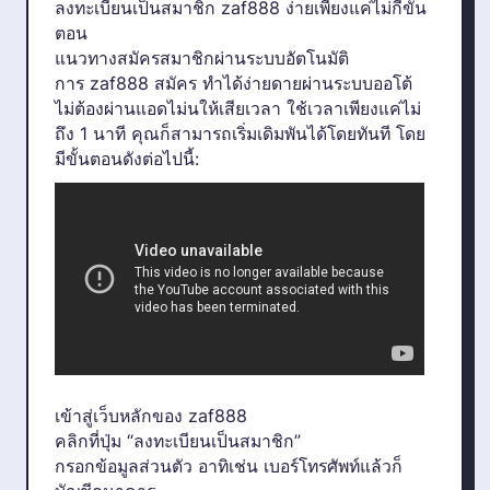
ลงทะเบียนเป็นสมาชิก zaf888 ง่ายเพียงแค่ไม่กี่ขั้น
ตอน
แนวทางสมัครสมาชิกผ่านระบบอัตโนมัติ
การ zaf888 สมัคร ทำได้ง่ายดายผ่านระบบออโต้
ไม่ต้องผ่านแอดไม่นให้เสียเวลา ใช้เวลาเพียงแค่ไม่
ถึง 1 นาที คุณก็สามารถเริ่มเดิมพันได้โดยทันที โดย
มีขั้นตอนดังต่อไปนี้:
เข้าสู่เว็บหลักของ zaf888
คลิกที่ปุ่ม “ลงทะเบียนเป็นสมาชิก”
กรอกข้อมูลส่วนตัว อาทิเช่น เบอร์โทรศัพท์แล้วก็