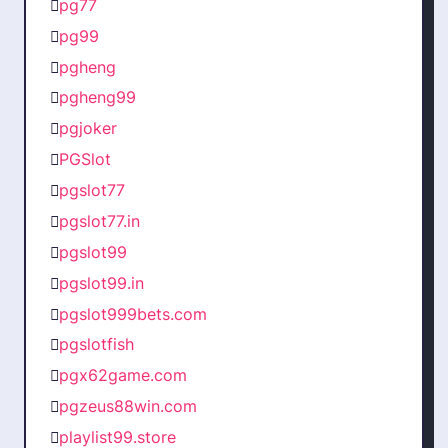
pg77
pg99
pgheng
pgheng99
pgjoker
PGSlot
pgslot77
pgslot77.in
pgslot99
pgslot99.in
pgslot999bets.com
pgslotfish
pgx62game.com
pgzeus88win.com
playlist99.store