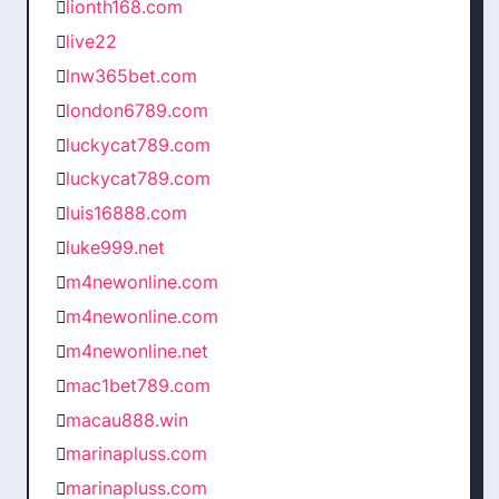
lionth168.com
live22
lnw365bet.com
london6789.com
luckycat789.com
luckycat789.com
luis16888.com
luke999.net
m4newonline.com
m4newonline.com
m4newonline.net
mac1bet789.com
macau888.win
marinapluss.com
marinapluss.com