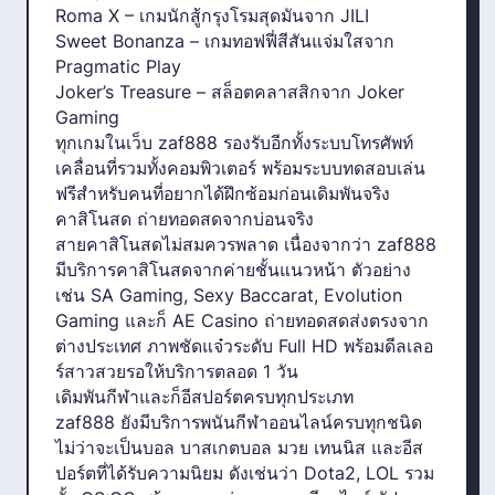
Roma X – เกมนักสู้กรุงโรมสุดมันจาก JILI
Sweet Bonanza – เกมทอฟฟี่สีสันแจ่มใสจาก
Pragmatic Play
Joker’s Treasure – สล็อตคลาสสิกจาก Joker
Gaming
ทุกเกมในเว็บ zaf888 รองรับอีกทั้งระบบโทรศัพท์
เคลื่อนที่รวมทั้งคอมพิวเตอร์ พร้อมระบบทดสอบเล่น
ฟรีสำหรับคนที่อยากได้ฝึกซ้อมก่อนเดิมพันจริง
คาสิโนสด ถ่ายทอดสดจากบ่อนจริง
สายคาสิโนสดไม่สมควรพลาด เนื่องจากว่า
zaf888
มีบริการคาสิโนสดจากค่ายชั้นแนวหน้า ตัวอย่าง
เช่น SA Gaming, Sexy Baccarat, Evolution
Gaming และก็ AE Casino ถ่ายทอดสดส่งตรงจาก
ต่างประเทศ ภาพชัดแจ๋วระดับ Full HD พร้อมดีลเลอ
ร์สาวสวยรอให้บริการตลอด 1 วัน
เดิมพันกีฬาและก็อีสปอร์ตครบทุกประเภท
zaf888 ยังมีบริการพนันกีฬาออนไลน์ครบทุกชนิด
ไม่ว่าจะเป็นบอล บาสเกตบอล มวย เทนนิส และอีส
ปอร์ตที่ได้รับความนิยม ดังเช่นว่า Dota2, LOL รวม