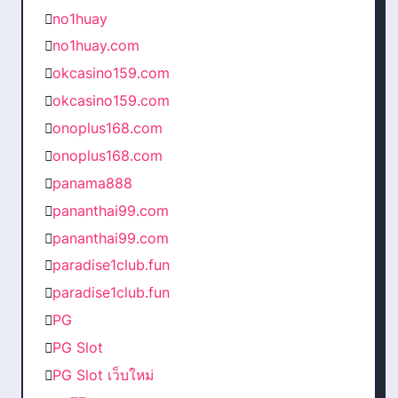
no1huay
no1huay.com
okcasino159.com
okcasino159.com
onoplus168.com
onoplus168.com
panama888
pananthai99.com
pananthai99.com
paradise1club.fun
paradise1club.fun
PG
PG Slot
PG Slot เว็บใหม่