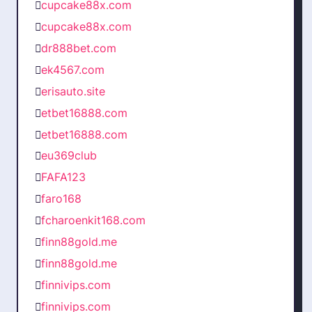
cupcake88x.com
cupcake88x.com
dr888bet.com
ek4567.com
erisauto.site
etbet16888.com
etbet16888.com
eu369club
FAFA123
faro168
fcharoenkit168.com
finn88gold.me
finn88gold.me
finnivips.com
finnivips.com