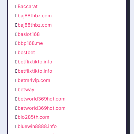
Baccarat
baj88thbz.com
baj88thbz.com
baslot168
bbp168.me
bestbet
betflixtikto.info
betflixtikto.info
betm4vip.com
betway
betworld369hot.com
betworld369hot.com
bio285th.com
bluewin8888.info