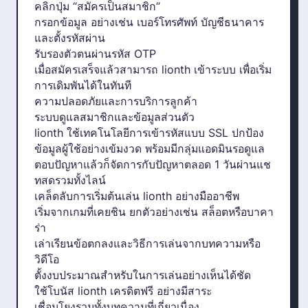
คลิกปุ่ม “สมัครเป็นสมาชิก”
กรอกข้อมูล อย่างเช่น เบอร์โทรศัพท์ บัญชีธนาคาร
และตั้งรหัสผ่าน
รับรองตัวตนผ่านรหัส OTP
เมื่อสมัครเสร็จแล้วสามารถ lionth เข้าระบบ เพื่อเริ่ม
การเดิมพันได้ในทันที
ความปลอดภัยและการบริการลูกค้า
ระบบดูแลสมาชิกและข้อมูลส่วนตัว
lionth ใช้เทคโนโลยีการเข้ารหัสแบบ SSL ปกป้อง
ข้อมูลผู้ใช้อย่างเข้มงวด พร้อมมีกลุ่มแอดมินรอดูแล
ตอบปัญหาแล้วก็จัดการกับปัญหาตลอด 1 วันผ่านแช
ทสดรวมทั้งไลน์
เคล็ดลับการเริ่มต้นเล่น lionth อย่างมืออาชีพ
เริ่มจากเกมที่เคยชิน ยกตัวอย่างเช่น สล็อตหรือบาคา
ร่า
เล่าเรียนข้อตกลงและวิธีการเล่นจากบทความหรือ
วิดีโอ
ตั้งงบประมาณสำหรับในการเล่นอย่างเห็นได้ชัด
ใช้โบนัส lionth เครดิตฟรี อย่างมีสาระ
เชื่อมโยงรวมทั้งบทความที่เกี่ยวเนื่อง