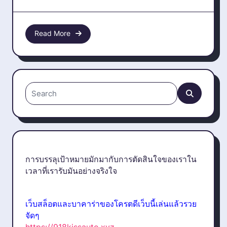
Read More
Search
for:
การบรรลุเป้าหมายมักมากับการตัดสินใจของเราใน
เวลาที่เรารับมันอย่างจริงใจ
เว็บสล็อตและบาคาร่าของโครตดีเว็บนี้เล่นแล้วรวย
จัดๆ