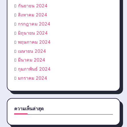
กันยายน 2024
สิงหาคม 2024
กรกฎาคม 2024
มิถุนายน 2024
พฤษภาคม 2024
เมษายน 2024
มีนาคม 2024
กุมภาพันธ์ 2024
มกราคม 2024
ความเห็นล่าสุด