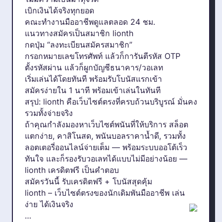
เบิกเงินได้จริงทุกยอด
คณะทำงานมืออาชีพดูแลตลอด 24 ชม.
แนวทางสมัครเป็นสมาชิก lionth
กดปุ่ม “ลงทะเบียนสมัครสมาชิก”
กรอกหมายเลขโทรศัพท์ แล้วก็การันตีรหัส OTP
ตั้งรหัสผ่าน แล้วก็ผูกบัญชีธนาคาร/วอเลท
เริ่มเล่นได้โดยทันที พร้อมรับโบนัสแรกเข้า
สมัครง่ายใน 1 นาที พร้อมเข้าเล่นในทันที
สรุป: lionth คือเว็บไซต์ตรงที่ครบถ้วนบริบูรณ์ มั่นคง
รวมทั้งจ่ายจริง
ถ้าคุณกำลังมองหาเว็บไซต์พนันที่ให้บริการ สล็อต
แตกง่าย, คาสิโนสด, พนันบอลราคาน้ำดี, รวมทั้ง
ลอตเตอรี่ออนไลน์จ่ายเต็ม — พร้อมระบบออโต้เร็ว
ทันใจ และก็รองรับวอเลทได้แบบไม่มีอย่างน้อย —
lionth เครดิตฟรี
เป็นคำตอบ
สมัครวันนี้ รับเครดิตฟรี + โบนัสสุดคุ้ม
lionth – เว็บไซต์ตรงของนักเดิมพันมืออาชีพ เล่น
ง่าย ได้เงินจริง
…