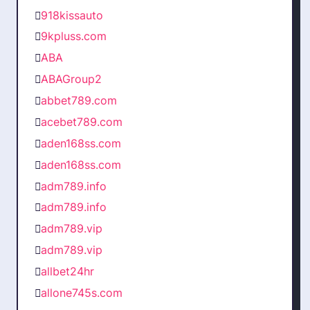
918kissauto
9kpluss.com
ABA
ABAGroup2
abbet789.com
acebet789.com
aden168ss.com
aden168ss.com
adm789.info
adm789.info
adm789.vip
adm789.vip
allbet24hr
allone745s.com