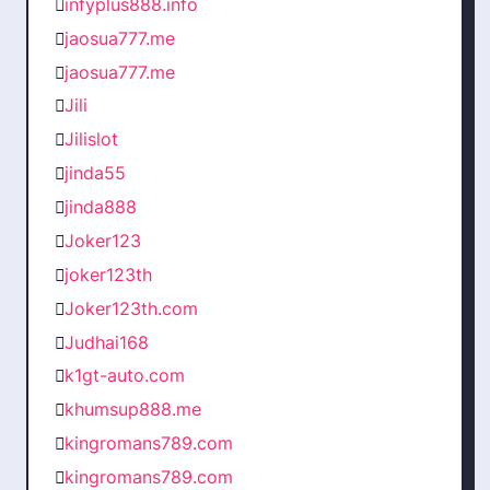
infyplus888.info
jaosua777.me
jaosua777.me
Jili
Jilislot
jinda55
jinda888
Joker123
joker123th
Joker123th.com
Judhai168
k1gt-auto.com
khumsup888.me
kingromans789.com
kingromans789.com