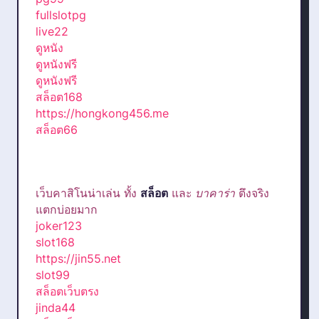
fullslotpg
live22
ดูหนัง
ดูหนังฟรี
ดูหนังฟรี
สล็อต168
https://hongkong456.me
สล็อต66
เว็บคาสิโนน่าเล่น ทั้ง
สล็อต
และ
บาคาร่า
ตึงจริง
แตกบ่อยมาก
joker123
slot168
https://jin55.net
slot99
สล็อตเว็บตรง
jinda44