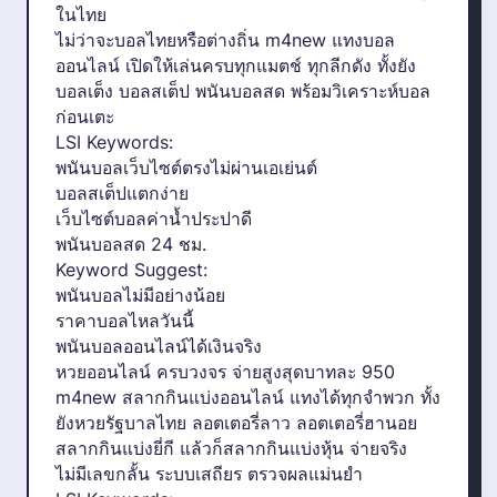
ในไทย
ไม่ว่าจะบอลไทยหรือต่างถิ่น m4new แทงบอล
ออนไลน์ เปิดให้เล่นครบทุกแมตช์ ทุกลีกดัง ทั้งยัง
บอลเต็ง บอลสเต็ป พนันบอลสด พร้อมวิเคราะห์บอล
ก่อนเตะ
LSI Keywords:
พนันบอลเว็บไซต์ตรงไม่ผ่านเอเย่นต์
บอลสเต็ปแตกง่าย
เว็บไซต์บอลค่าน้ำประปาดี
พนันบอลสด 24 ชม.
Keyword Suggest:
พนันบอลไม่มีอย่างน้อย
ราคาบอลไหลวันนี้
พนันบอลออนไลน์ได้เงินจริง
หวยออนไลน์ ครบวงจร จ่ายสูงสุดบาทละ 950
m4new สลากกินแบ่งออนไลน์ แทงได้ทุกจำพวก ทั้ง
ยังหวยรัฐบาลไทย ลอตเตอรี่ลาว ลอตเตอรี่ฮานอย
สลากกินแบ่งยี่กี แล้วก็สลากกินแบ่งหุ้น จ่ายจริง
ไม่มีเลขกลั้น ระบบเสถียร ตรวจผลแม่นยำ