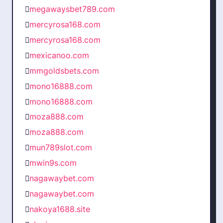
megawaysbet789.com
mercyrosa168.com
mercyrosa168.com
mexicanoo.com
mmgoldsbets.com
mono16888.com
mono16888.com
moza888.com
moza888.com
mun789slot.com
mwin9s.com
nagawaybet.com
nagawaybet.com
nakoya1688.site