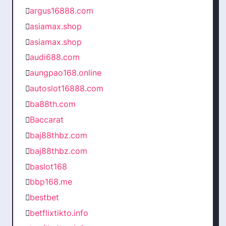
argus16888.com
asiamax.shop
asiamax.shop
audi688.com
aungpao168.online
autoslot16888.com
ba88th.com
Baccarat
baj88thbz.com
baj88thbz.com
baslot168
bbp168.me
bestbet
betflixtikto.info