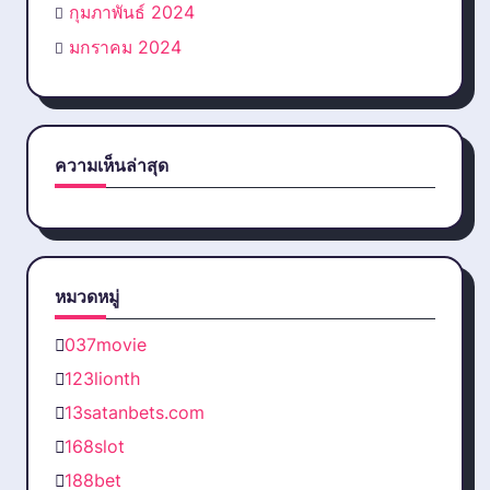
กุมภาพันธ์ 2024
มกราคม 2024
ความเห็นล่าสุด
หมวดหมู่
037movie
123lionth
13satanbets.com
168slot
188bet