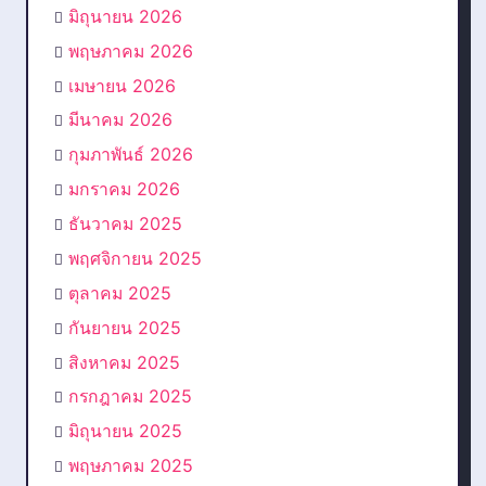
มิถุนายน 2026
พฤษภาคม 2026
เมษายน 2026
มีนาคม 2026
กุมภาพันธ์ 2026
มกราคม 2026
ธันวาคม 2025
พฤศจิกายน 2025
ตุลาคม 2025
กันยายน 2025
สิงหาคม 2025
กรกฎาคม 2025
มิถุนายน 2025
พฤษภาคม 2025