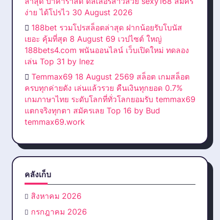
ล่าสุด บาคาร่าสด ดีลเลอร์สาวสวย sexy168 สมัคร
ง่าย ได้โปรไว 30 August 2026
188bet รวมโปรสล็อตล่าสุด ฝากน้อยรับโบนัส
เยอะ คุ้มที่สุด 8 August 69 เวปไซต์ ใหญ่
188bets4.com พนันออนไลน์ เว็บเปิดใหม่ ทดลอง
เล่น Top 31 by Inez
Temmax69 18 August 2569 สล็อต เกมสล็อต
ครบทุกค่ายดัง เล่นแล้วรวย คืนเงินทุกยอด 0.7%
เกมภาษาไทย ระดับโลกที่ทั่วโลกยอมรับ temmax69
แตกจริงทุกตา สมัครเลย Top 16 by Bud
temmax69.work
คลังเก็บ
สิงหาคม 2026
กรกฎาคม 2026