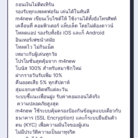
ถอนเงินไม่ติดเทิร์น
รองรับทุกแพลตฟอร์ม เล่นได้ในทันที
m4new เขียนเว็บไซต์ให้ ใช้งานได้ทั้งยังโทรศัพท์
เคลื่อนที่ คอมพิวเตอร์ แท็บเล็ต โดยไม่ต้องดาวน์
โหลดแอป รองรับทั้งยัง iOS และก็ Android
อินเทอร์เฟซนำสมัย
โหลดไว ไม่กินเน็ต
เหมาะกับผู้เล่นทุกวัย
โปรโมชั่นสุดคุ้มจาก m4new
โบนัส 100% สำหรับสมาชิกใหม่
ฝากรายวันรับเพิ่ม 10%
คืนยอดเสีย 5% ทุกสัปดาห์
สุ่มแจกเครดิตฟรีแต่ละวัน
ระบบชี้แนะเพื่อนฝูง รับค่าคอมถอนได้จริง
️ ความปลอดภัยสูงสุด
m4new ใช้ระบบคุ้มครองป้องกันข้อมูลแบบเดียวกับ
ธนาคาร (SSL Encryption) และก็ระบบยืนยันตัว
ตน (KYC) เพื่อความมั่นใจของผู้เล่น
ไม่มีประวัติความเป็นมาทุจริต