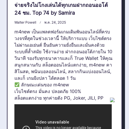
จ่ายจริงไม่โกงเล่นได้ทุกเกมฝากถอนออโต้
24 ชม. Top 74 by Samira
Walter Powell
พ.ค. 24, 2025
m4new เป็นแพลตฟอร์มเกมเดิมพันออนไลน์ที่ครบ
วงจรที่สุดในช่วงเวลานี้ ให้บริการแบบ เว็บไซต์ตรง
ไม่ผ่านเอเย่นต์ ยืนยันความยั่งยืนและมั่นคงด้วย
ระบบที่ล้ำสมัย ใช้งานง่าย ฝากถอนออโต้ภายใน 10
วินาที รองรับทุกธนาคารและก็ True Wallet ให้คุณ
สนุกสนานกับ สล็อตออนไลน์แตกง่าย,
m4new
คา
สิโนสด, พนันบอลออนไลน์, สลากกินแบ่งออนไลน์,
และก็ เกมยิงปลา ได้ตลอด 1 วัน
ลักษณะเด่นของ m4new
เว็บไซต์ตรง มั่นคง ปลอดภัย 100%
สล็อตแตกง่าย ทุกค่ายดัง PG, Joker, JILI, PP