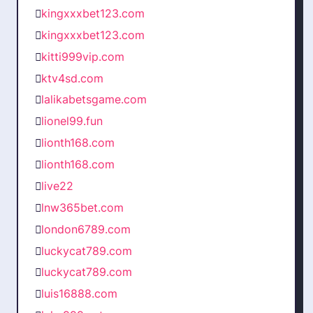
kingxxxbet123.com
kingxxxbet123.com
kitti999vip.com
ktv4sd.com
lalikabetsgame.com
lionel99.fun
lionth168.com
lionth168.com
live22
lnw365bet.com
london6789.com
luckycat789.com
luckycat789.com
luis16888.com