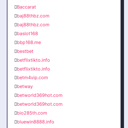
Baccarat
baj88thbz.com
baj88thbz.com
baslot168
bbp168.me
bestbet
betflixtikto.info
betflixtikto.info
betm4vip.com
betway
betworld369hot.com
betworld369hot.com
bio285th.com
bluewin8888.info