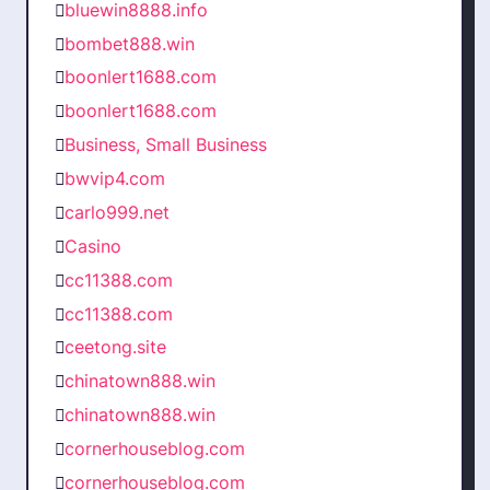
bluewin8888.info
bombet888.win
boonlert1688.com
boonlert1688.com
Business, Small Business
bwvip4.com
carlo999.net
Casino
cc11388.com
cc11388.com
ceetong.site
chinatown888.win
chinatown888.win
cornerhouseblog.com
cornerhouseblog.com