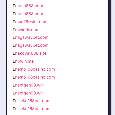
moza888.com
moza888.com
mun789slot.com
mwin9s.com
nagawaybet.com
nagawaybet.com
nakoya1688.site
nbwin.me
nemo168casino.com
nemo168casino.com
nextgen99.win
nextgen99.win
niseko168bet.com
niseko168bet.com