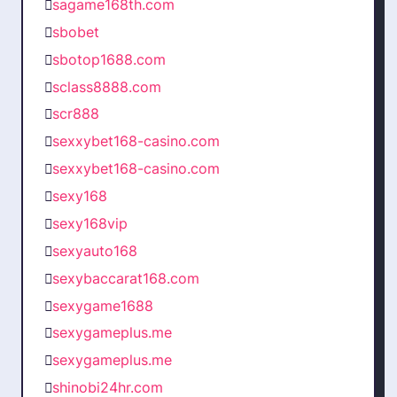
sagame168th.com
sbobet
sbotop1688.com
sclass8888.com
scr888
sexxybet168-casino.com
sexxybet168-casino.com
sexy168
sexy168vip
sexyauto168
sexybaccarat168.com
sexygame1688
sexygameplus.me
sexygameplus.me
shinobi24hr.com