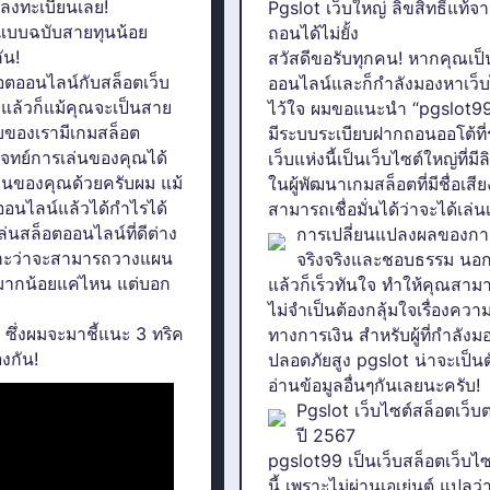
 ลงทะเบียนเลย!
Pgslot เว็บใหญ่ ลิขสิทธิ์แ
แบบฉบับสายทุนน้อย
ถอนได้ไม่ยั้ง
ัน!
สวัสดีขอรับทุกคน! หากคุณเป็
อตออนไลน์กับสล็อตเว็บ
ออนไลน์และก็กำลังมองหาเว็บ
 แล้วก็แม้คุณจะเป็นสาย
ไว้ใจ ผมขอแนะนำ “pgslot99” เ
็บของเรามีเกมสล็อต
มีระบบระเบียบฝากถอนออโต้ที่
ทย์การเล่นของคุณได้
เว็บแห่งนี้เป็นเว็บไซต์ใหญ่ที่มี
เล่นของคุณด้วยครับผม แม้
ในผู้พัฒนาเกมสล็อตที่มีชื่อเส
ตออนไลน์แล้วได้กำไรได้
สามารถเชื่อมั่นได้ว่าจะได้เล่
ล่นสล็อตออนไลน์ที่ดีต่าง
การเปลี่ยนแปลงผลของการเล
เพราะว่าจะสามารถวางแผน
จริงจริงและชอบธรรม นอกจ
ด้มากน้อยแค่ไหน แต่บอก
แล้วก็เร็วทันใจ ทำให้คุณสา
ไม่จำเป็นต้องกลุ้มใจเรื่องความช
 ซึ่งผมจะมาชี้แนะ 3 ทริค
ทางการเงิน สำหรับผู้ที่กำลัง
งกัน!
ปลอดภัยสูง pgslot น่าจะเป็นตั
อ่านข้อมูลอื่นๆกันเลยนะครับ!
Pgslot เว็บไซต์สล็อตเว็บ
ปี 2567
pgslot99 เป็นเว็บสล็อตเว็บไซ
นี้ เพราะไม่ผ่านเอเย่นต์ แป