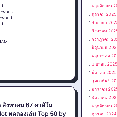
ld
พฤศจิกายน 2
9-world
ตุลาคม 2025
9-world
กันยายน 202
ld
สิงหาคม 202
กรกฎาคม 20
UfAM
มิถุนายน 202
พฤษภาคม 20
เมษายน 202
มีนาคม 2025
กุมภาพันธ์ 2
มกราคม 202
ธันวาคม 202
 สิงหาคม 67 คาสิโน
พฤศจิกายน 2
lot ทดลองเล่น Top 50 by
ตุลาคม 2024