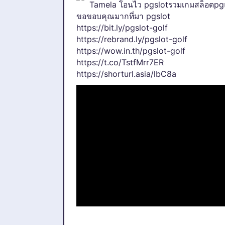
Tamela โอนไว pgslotรวมเกมสล็อตpg
ขอขอบคุณมากที่มา
pgslot
https://bit.ly/pgslot-golf
https://rebrand.ly/pgslot-golf
https://wow.in.th/pgslot-golf
https://t.co/TstfMrr7ER
https://shorturl.asia/lbC8a