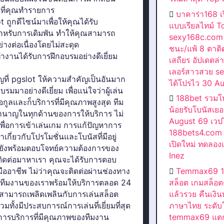
าณที่คุณทำรายการ
บาคาร่า168 เ
ูกดีไซน์มาเพื่อให้คุณได้รับ
แบบเรียลไทม์ 
สำหรับการเดิมพัน ทำให้คุณสามารถ
sexy168c.com 
่างต่อเนื่องโดยไม่สะดุด
ชนะ/แพ้ 8 ตาติด
ทำงานได้รับการฝึกอบรมอย่างดีเยี่ยม
เสถียร อัปเดตล่
เลอร์สาวสวย se
ัญที่ pgslot ให้ความสำคัญเป็นอันมาก
ได้โปรไว 30 A
บรมมาอย่างดีเยี่ยม เพื่อแน่ใจว่าผู้เล่น
188bet รวมโป
อกูลและก็บริการที่มีคุณภาพสูงสุด ทีม
น้อยรับโบนัสเยอะ
นาญในทุกด้านของการให้บริการ ไม่
August 69 เวปไ
เพื่อการเข้าเล่นเกม การแก้ปัญหาการ
188bets4.com 
ี่ยวกับโปรโมชั่นและโบนัสที่มีอยู่
เปิดใหม่ ทดลอง
ยังพร้อมตอบโจทย์ความต้องการของ
Inez
ุณติดต่อมาหาเรา คุณจะได้รับการตอบ
Temmax69 1
นมืออาชีพ ไม่ว่าคุณจะติดต่อผ่านช่องทาง
สล็อต เกมสล็อต
 ทีมงานของเราพร้อมให้บริการตลอด 24
แล้วรวย คืนเงิ
คุณสามารถเพลิดเพลินกับการเล่นสล็อต
ภาษาไทย ระดับโ
มทั้งมีประสบการณ์การเล่นที่เยี่ยมที่สุด
temmax69 แตกจ
การบริการที่มีคุณภาพของทีมงาน