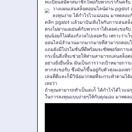
ทะเบียนสมัครสมาชิกใหม่กับพวกเรากันครับ
วางแผนเล่นสล็อตออนไลน์ผ่าน pgslot 
ลงทุนง่าย ได้กำไรไวแน่นอน มาทดลองก
คลิก pgslot แล้วมาบันเทิงใจกับการเล่นสล็
ตรงไม่ผ่านเอเย่นต์กับพวกเราได้เลยค่ะขอรับ
ทุนน้อยก็ไม่ต้องกังวลไปเลยครับ เพราะว่าเว
ออนไลน์จำนวนมากมากมายที่สามารถตอบโจ
แถมยังมีโปรโมชั่นที่ดีพร้อมจะซัพพอร์ตการ
กระนั้นสิ่งที่จะช่วยให้ท่านสามารถเล่นสล็อ
อย่างยั่งยืนนั้น มันเป็นการวางเป้าหมายการเ
หากล่ะขอรับ ซึ่งมันก็ขึ้นอยู่กับตัวคุณเอง
เล่นที่ดีและก็มีวินัยมากพอที่จะกระทำตามไ
เลยว่า
ถ้าคุณสามารถทำเป็นล่ะก็ ได้กำไรได้ไวแน่ๆ
ในการลงทุนแบบง่ายๆให้กับคุณเอง มาทดลอ