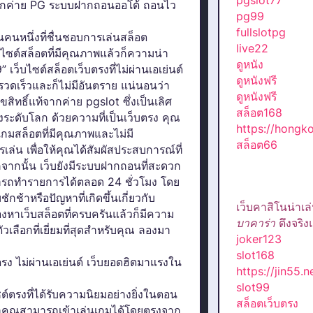
pgslot77
ท้จากค่าย PG ระบบฝากถอนออโต้ ถอนไว
pg99
fullslotpg
นคนหนึ่งที่ชื่นชอบการเล่นสล็อต
live22
ไซต์สล็อตที่มีคุณภาพแล้วก็ความน่า
ดูหนัง
ว็บไซต์สล็อตเว็บตรงที่ไม่ผ่านเอเย่นต์
ดูหนังฟรี
รวดเร็วและก็ไม่มีอันตราย แน่นอนว่า
ดูหนังฟรี
ลิขสิทธิ์แท้จากค่าย pgslot ซึ่งเป็นเลิศ
สล็อต168
ียงระดับโลก ด้วยความที่เป็นเว็บตรง คุณ
https://hong
นเกมสล็อตที่มีคุณภาพและไม่มี
สล็อต66
่น เพื่อให้คุณได้สัมผัสประสบการณ์ที่
ากนั้น เว็บยังมีระบบฝากถอนที่สะดวก
มารถทำรายการได้ตลอด 24 ชั่วโมง โดย
ักช้าหรือปัญหาที่เกิดขึ้นเกี่ยวกับ
เว็บคาสิโนน่าเล่
มองหาเว็บสล็อตที่ครบครันแล้วก็มีความ
บาคาร่า
ตึงจริ
วเลือกที่เยี่ยมที่สุดสำหรับคุณ ลองมา
joker123
slot168
ตรง ไม่ผ่านเอเย่นต์ เว็บยอดฮิตมาแรงใน
https://jin55.n
slot99
ต์ตรงที่ได้รับความนิยมอย่างยิ่งในตอน
สล็อตเว็บตรง
ลว่าคุณสามารถเข้าเล่นเกมได้โดยตรงจาก