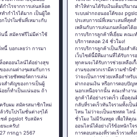
ได้กำไรจากการเล่นสล็อต
ทำให้ท่านได้รับเงินเต็มปริม
สทำกำไรได้มาก เป็นผู้ใด
ระบบฝากถอนออโต้ของ pgslot ถ
อกโปรโมชั่นที่เหมาะกับ
ประสบการณ์ที่เหมาะสมที่สุด
เพลินกับการเล่นเกมสล็อตได้อย
นี้ สมัครฟรีไม่มีค่าใช้
การบริการลูกค้าที่เยี่ยม คณะ
บริการตลอด 24 ชั่วใมง!
ทนี้ บอกเลยว่า การมา
การบริการลูกค้าเป็นเรื่องสำค
เว็บไซต์นี้มีทีมงานที่ได้รับการอ
็อตออนไลน์ได้อย่างสุข
ทุกคนจะได้รับการช่วยเหลือเกื้
ะของเกมต่างๆผสมกับการ
งานของพวกเรามีความชำนิชำ
่จะช่วยซัพพอร์ตการเล่น
ว่าจะเป็นการช่วยเหลือสำหรับ
ญแจสำคัญของการเป็นผู้
ฝากถอนเงิน หรือการตอบปัญหาเก
น้อยก็ทำเป็นแน่นอน ถ้า
นอกเหนือจากนั้น คณะทำงาน
ลูกค้าได้อย่างรวดเร็ว เมื่อค
ะครับผม สมัครสมาชิกใหม่
กลับที่รวดเร็วทันใจรวมทั้งเป็
ล้วรับโปรโมชั่นต่างๆได้
ไหน ไม่ว่าจะเป็นแชทสด ไลน์
ซต์ pgslot รับสมัคร
ชั่วโมง ไม่มีวันหยุด เพื่อให้
อยนะครับ!
ออนไลน์ได้อย่างไร้ข้อหนักใจรว
lf 27 กรกฎา 2567
การตอบสนองที่รวดเร็วรวมทั้ง