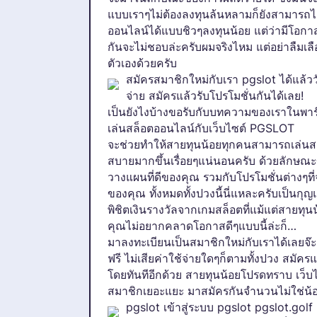
แบบเราๆไม่ต้องลงทุนล้นหลามก็ยังสามารถ
ออนไลน์ได้แบบชิวๆลงทุนน้อย แต่ว่ามีโอกา
กันจะไม่ชอบล่ะครับผมจริงไหม แต่อย่าลืมเลื
ตัวเองด้วยครับ
สมัครสมาชิกใหม่กับเรา pgslot ได้แล้ววัน
จ่าย สมัครแล้วรับโปรโมชั่นกันได้เลย!
เป็นยังไงบ้างขอรับกับบทความของเราในพาร์
เล่นสล็อตออนไลน์กับเว็บไซต์ PGSLOT
จะช่วยทำให้สายทุนน้อยทุกคนสามารถเล่นสล
สบายมากขึ้นเรื่อยๆแน่นอนครับ ด้วยลักษณ
วางแผนที่ดีของคุณ รวมกับโปรโมชั่นต่างๆที
ของคุณ ทั้งหมดทั้งปวงนี้นี่แหละครับเป็นกุ
พิชิตเงินรางวัลจากเกมสล็อตที่แม้แต่สายทุน
คุณไม่อยากคลาดโอกาสดีๆแบบนี้ล่ะก็…
มาลงทะเบียนเป็นสมาชิกใหม่กับเราได้เลยจ๊
ฟรี ไม่เสียค่าใช้จ่ายใดๆก็ตามทั้งปวง สมัครแ
โดยทันทีอีกด้วย สายทุนน้อยโปรดทราบ เว็บไ
สมาชิกเยอะแยะ มาสมัครกันจำนวนไม่ใช่น้
pgslot เข้าสู่ระบบ pgslot pgslot.go