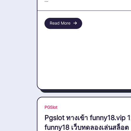
…
Read More
PGSlot
Pgslot ทางเข้า funny18.vip 
funny18 เว็บทดลองเล่นสล็อต 