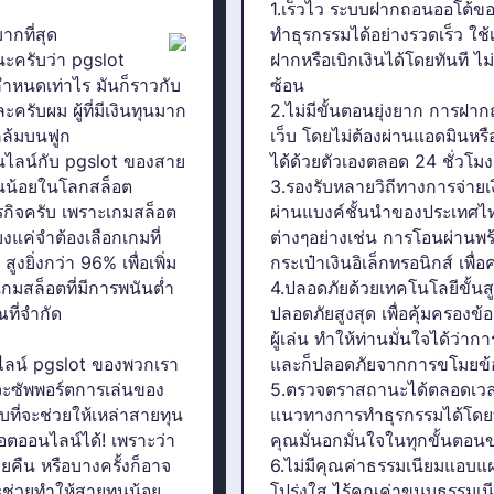
1.เร็วไว ระบบฝากถอนออโต้ของ 
ากที่สุด
ทำธุรกรรมได้อย่างรวดเร็ว ใช้
นะครับว่า
pgslot
ฝากหรือเบิกเงินได้โดยทันที ไม
้อกำหนดเท่าไร มันก็ราวกับ
ซ้อน
ครับผม ผู้ที่มีเงินทุนมาก
2.ไม่มีขั้นตอนยุ่งยาก การฝ
ก็ล้มบนฟูก
เว็บ โดยไม่ต้องผ่านแอดมินห
อนไลน์กับ pgslot ของสาย
ได้ด้วยตัวเองตลอด 24 ชั่วโมง
ทุนน้อยในโลกสล็อต
3.รองรับหลายวิถีทางการจ่าย
รกิจครับ เพราะเกมสล็อต
ผ่านแบงค์ชั้นนำของประเทศไ
แค่จำต้องเลือกเกมที่
ต่างๆอย่างเช่น การโอนผ่านพร
ูงยิ่งกว่า 96% เพื่อเพิ่ม
กระเป๋าเงินอิเล็กทรอนิกส์ เ
มสล็อตที่มีการพนันต่ำ
4.ปลอดภัยด้วยเทคโนโลยีขั้นสู
ณที่จำกัด
ปลอดภัยสูงสุด เพื่อคุ้มครองข้
ผู้เล่น ทำให้ท่านมั่นใจได้ว่
นไลน์ pgslot ของพวกเรา
และก็ปลอดภัยจากการขโมยข้
่จะซัพพอร์ตการเล่นของ
5.ตรวจตราสถานะได้ตลอดเวล
รับที่จะช่วยให้เหล่าสายทุน
แนวทางการทำธุรกรรมได้โดยทั
ตออนไลน์ได้! เพราะว่า
คุณมั่นอกมั่นใจในทุกขั้นตอน
ียคืน หรือบางครั้งก็อาจ
6.ไม่มีคุณค่าธรรมเนียมแอบ
ช่วยทำให้สายทุนน้อย
โปร่งใส ไร้คุณค่าขนบธรรม