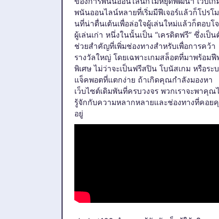
ของการพนันออนไลน์ก็ไม่หยุดพัฒนา เว็บเก
พนันออนไลน์หลายที่เริ่มมีฟีเจอร์แล้วก็โปรโมช
นที่น่าตื่นเต้นเพื่อล่อใจผู้เล่นใหม่แล้วก็ตอบโ
ผู้เล่นเก่า หนึ่งในนั้นเป็น “เครดิตฟรี” ซึ่งเป็น
ช่วยสำคัญที่เพิ่มช่องทางสำหรับเพื่อการคว้า
รางวัลใหญ่ โดยเฉพาะเกมสล็อตที่มาพร้อมฟี
พิเศษ ไม่ว่าจะเป็นฟรีสปิน โบนัสเกม หรือระ
แจ็คพอตที่แตกง่าย ถ้าเกิดคุณกำลังมองหา
เว็บไซต์เดิมพันที่ครบวงจร พวกเราจะพาคุณ
รู้จักกับความหลากหลายและช่องทางที่คอยค
อยู่