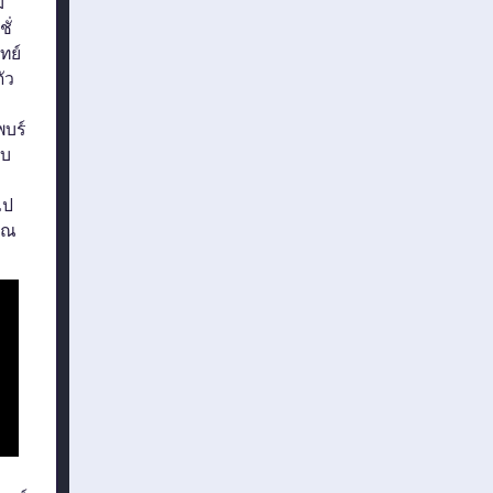
ม
ั่
จทย์
ตัว
พบร์
บบ
ไป
ุณ