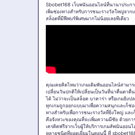
Sbobet168 เว็บพนันออนไลน์ที่นานาประกา
เพิ่มช่องทางสำหรับการชนะรางวัลใหญ่จาก
สล็อตที่มีฟีพบร์พิเศษมากไม่น้อยเลยทีเดียว
คุณเคยคิดไหมว่าเกมเดิมพันออนไลน์สามาร
เปลี่ยนวันปกติให้เปลี่ยนเป็นวันที่น่าตื่นตาตื่
ได้ ไม่ว่าจะเป็นสล็อต บาคาร่า หรือเกมยิงป
ทุกเกมถูกออกแบบมาเพื่อความสนุกและก็ช่อ
ทางสำหรับเพื่อการชนะรางวัลที่ยิ่งใหญ่ และก็
คือจังหวะของคุณที่จะเพิ่มความมีชัย ด้วยการ
เครดิตฟรีจากเว็บผู้ให้บริการเกมส์พนันออนไ
หลายชนิดที่ยอดเยี่ยมในตอนนี้ ที่ sbobet16