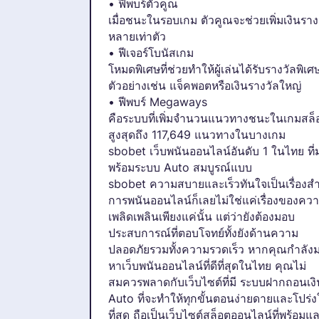
• ฟีพบร์ตัวคูณ
เมื่อชนะในรอบเกม ตัวคูณจะช่วยเพิ่มเงินราง
หลายเท่าตัว
• ฟีเจอร์โบนัสเกม
โหมดพิเศษที่ช่วยทำให้ผู้เล่นได้รับรางวัลพิเศ
ตัวอย่างเช่น แจ็คพอตหรือเงินรางวัลใหญ่
• ฟีพบร์ Megaways
คือระบบที่เพิ่มจำนวนแนวทางชนะในเกมสล็
สูงสุดถึง 117,649 แนวทางในบางเกม
sbobet เว็บพนันออนไลน์อันดับ 1 ในไทย ที่
พร้อมระบบ Auto สมบูรณ์แบบ
sbobet ความสบายและเร็วทันใจเป็นเรื่องส
การพนันออนไลน์ก็เลยไม่ใช่แค่เรื่องของคว
เพลิดเพลินเพียงแค่นั้น แต่ว่ายังต้องมอบ
ประสบการณ์ที่ตอบโจทย์ทั้งยังด้านความ
ปลอดภัยรวมทั้งความรวดเร็ว หากคุณกำลัง
หาเว็บพนันออนไลน์ที่ดีที่สุดในไทย คุณไม่
สมควรพลาดกับเว็บไซต์ที่มี ระบบฝากถอนเงิ
Auto ที่จะทำให้ทุกขั้นตอนง่ายดายและโปร่
ที่สุด ถือเป็นเว็บไซต์สล็อตออนไลน์ที่พร้อมแ