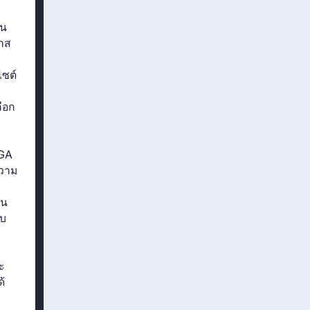
็น
บาส
ไซต์
ลือก
MGA
ความ
่น
ับ
ะ
้