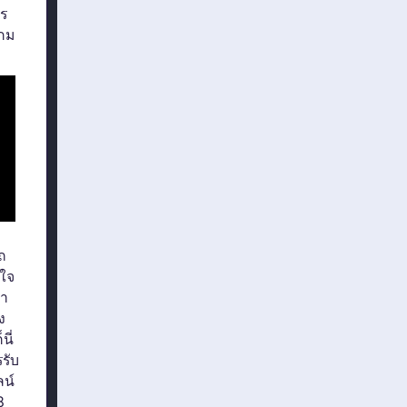
ร
เกม
ถ
นใจ
ลา
ง
นี่
รับ
ลน์
8