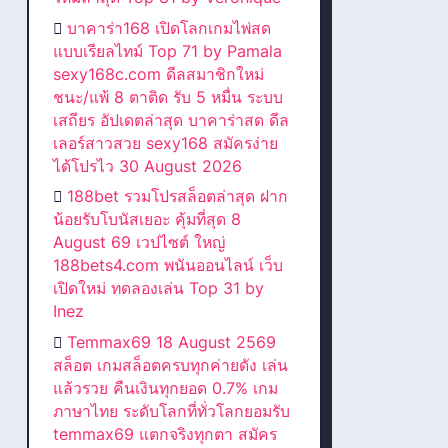
บาคาร่า168 เปิดโลกเกมไพ่สด
แบบเรียลไทม์ Top 71 by Pamala
sexy168c.com ดีลสมาชิกใหม่
ชนะ/แพ้ 8 ตาติด รับ 5 หมื่น ระบบ
เสถียร อัปเดตล่าสุด บาคาร่าสด ดีล
เลอร์สาวสวย sexy168 สมัครง่าย
ได้โปรไว 30 August 2026
188bet รวมโปรสล็อตล่าสุด ฝาก
น้อยรับโบนัสเยอะ คุ้มที่สุด 8
August 69 เวปไซต์ ใหญ่
188bets4.com พนันออนไลน์ เว็บ
เปิดใหม่ ทดลองเล่น Top 31 by
Inez
Temmax69 18 August 2569
สล็อต เกมสล็อตครบทุกค่ายดัง เล่น
แล้วรวย คืนเงินทุกยอด 0.7% เกม
ภาษาไทย ระดับโลกที่ทั่วโลกยอมรับ
temmax69 แตกจริงทุกตา สมัคร