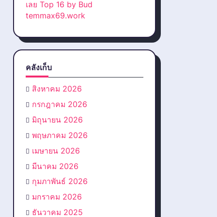
เลย Top 16 by Bud
temmax69.work
คลังเก็บ
สิงหาคม 2026
กรกฎาคม 2026
มิถุนายน 2026
พฤษภาคม 2026
เมษายน 2026
มีนาคม 2026
กุมภาพันธ์ 2026
มกราคม 2026
ธันวาคม 2025