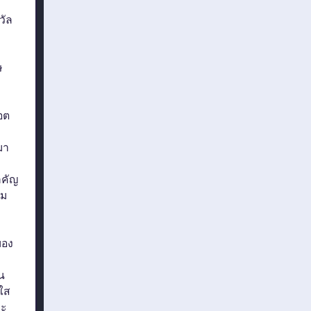
วัล
ษ
อต
มา
ำคัญ
าม
มอง
น
งใส
ละ