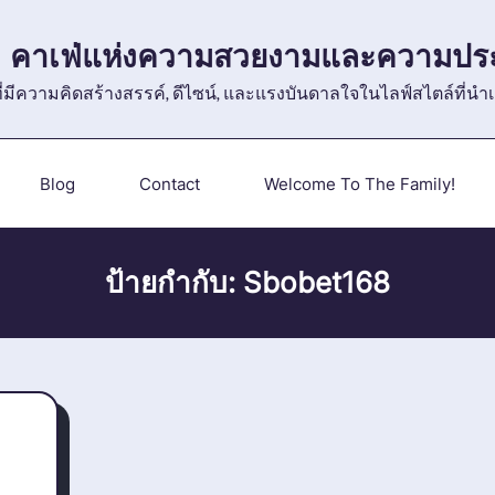
คาเฟ่แห่งความสวยงามและความประทั
ที่ที่มีความคิดสร้างสรรค์, ดีไซน์, และแรงบันดาลใจในไลฟ์สไต
Blog
Contact
Welcome To The Family!
ป้ายกำกับ:
Sbobet168