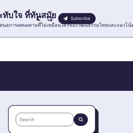
บใจ ที่ทันสมัย
Subscribe
ล์ที่นำเสนอการผสมผสานที่ไม่เหมือนใครของวัฒนธรรมไทยและแนวโน้
Search
for: