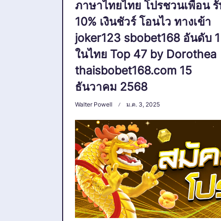
ภาษาไทยไทย โปรชวนเพื่อน รั
10% เงินชัวร์ โอนไว ทางเข้า
joker123 sbobet168 อันดับ 1
ในไทย Top 47 by Dorothea
thaisbobet168.com 15
ธันวาคม 2568
Walter Powell
ม.ค. 3, 2025