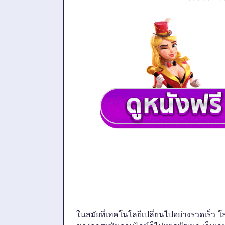
ในสมัยที่เทคโนโลยีเปลี่ยนไปอย่างรวดเร็ว โ