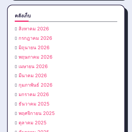
คลังเก็บ
สิงหาคม 2026
กรกฎาคม 2026
มิถุนายน 2026
พฤษภาคม 2026
เมษายน 2026
มีนาคม 2026
กุมภาพันธ์ 2026
มกราคม 2026
ธันวาคม 2025
พฤศจิกายน 2025
ตุลาคม 2025