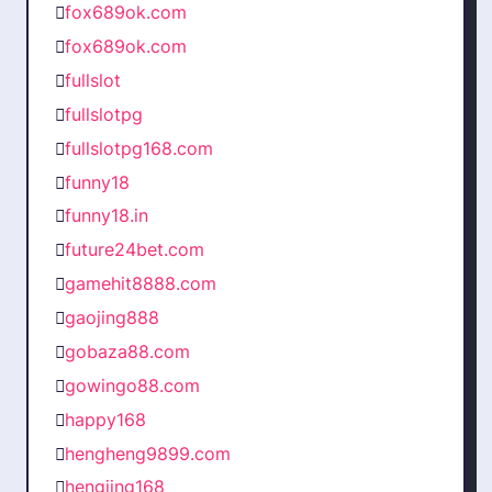
fox689ok.com
fox689ok.com
fullslot
fullslotpg
fullslotpg168.com
funny18
funny18.in
future24bet.com
gamehit8888.com
gaojing888
gobaza88.com
gowingo88.com
happy168
hengheng9899.com
hengjing168