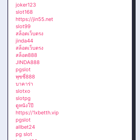
joker123
slot168
https://jin55.net
slot99
สล็อตเว็บตรง
jinda44
สล็อตเว็บตรง
สล็อต888
JINDA888
pgslot
พุซซี่888
บาคาร่า
slotxo
slotpg
ดูหนังโป๊
https://1xbetth.vip
pgslot
allbet24
pg slot