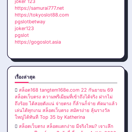
joker 123
https://samurai777.net
https://tokyoslot88.com
pgslotbetway
joker123
pgslot
https://gogoslot.asia
เรื่องล่าสุด
สล็อต168 tangtem168e.com 22 กันยายน 69
สล็อตเว็บตรง ความพรีเมียมที่เข้าถึงได้จริง ฝากไม่
ถึงร้อย ได้สอยตังแน่ จ่ายตรง กี่ล้านก็จ่าย คัดมาแล้ว
เล่นได้ทุกเกม สล็อตเว็บตรง สมัครง่าย ลุ้นรางวัล
ใหญ่ได้ทันที Top 35 by Katherina
สล็อตเว็บตรง สล็อตแตกง่าย มีจริงไหม? เจาะลึก