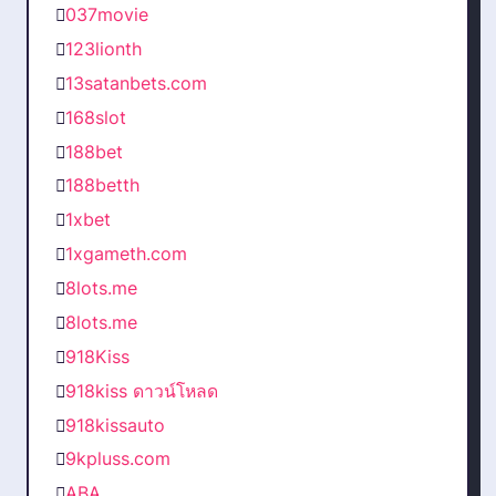
037movie
123lionth
13satanbets.com
168slot
188bet
188betth
1xbet
1xgameth.com
8lots.me
8lots.me
918Kiss
918kiss ดาวน์โหลด
918kissauto
9kpluss.com
ABA