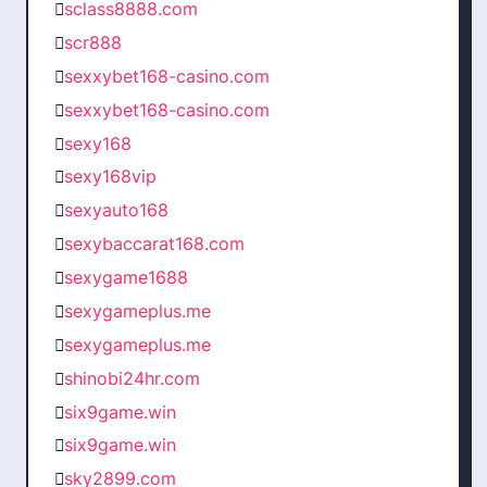
sclass8888.com
scr888
sexxybet168-casino.com
sexxybet168-casino.com
sexy168
sexy168vip
sexyauto168
sexybaccarat168.com
sexygame1688
sexygameplus.me
sexygameplus.me
shinobi24hr.com
six9game.win
six9game.win
sky2899.com