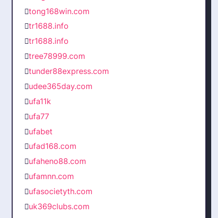
tong168win.com
tr1688.info
tr1688.info
tree78999.com
tunder88express.com
udee365day.com
ufa11k
ufa77
ufabet
ufad168.com
ufaheno88.com
ufamnn.com
ufasocietyth.com
uk369clubs.com