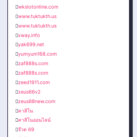
wkslotonline.com
www.tuktukth.us
www.tuktukth.us
xway.info
yak699.net
yumyum168.com
zaf888s.com
zaf888s.com
zeed1911.com
zeus66v2
zeus88new.com
คาสิโน
คาสิโนออนไลน์
จ๊วด 69