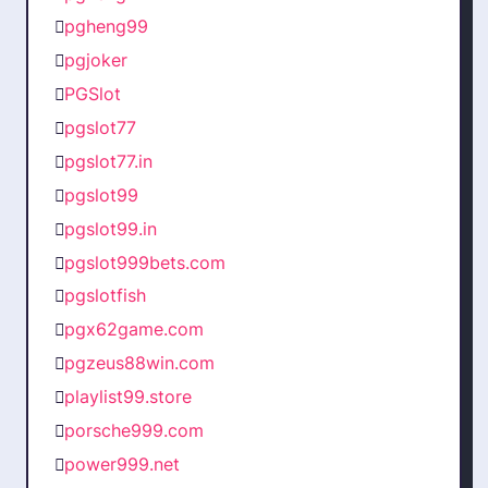
pgheng99
pgjoker
PGSlot
pgslot77
pgslot77.in
pgslot99
pgslot99.in
pgslot999bets.com
pgslotfish
pgx62game.com
pgzeus88win.com
playlist99.store
porsche999.com
power999.net