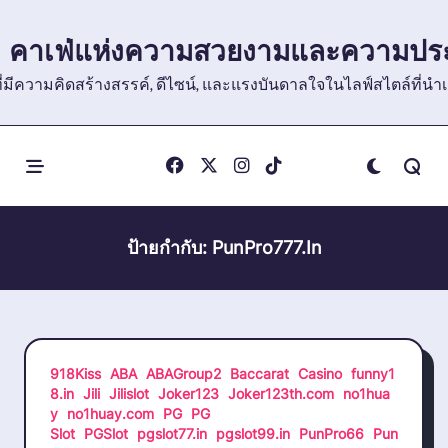
Skip
to
คาเฟ่แห่งความสวยงามและความประทั
content
ที่ที่มีความคิดสร้างสรรค์, ดีไซน์, และแรงบันดาลใจในไลฟ์สไต
ป้ายกำกับ:
PunPro777.in
918Kiss
ABA
ABAGroup2
Baccarat
Casino
funny1
8.in
Jili
Jilislot
Joker123
Joker123th.com
no1hua
y
no1huay.com
PG
PG
Slot
PGSlot
pgslot77.in
pgslot99.in
PunPro66
Pun