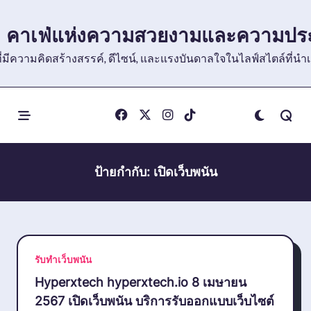
Skip
to
คาเฟ่แห่งความสวยงามและความประทั
content
ที่ที่มีความคิดสร้างสรรค์, ดีไซน์, และแรงบันดาลใจในไลฟ์สไต
ป้ายกำกับ:
เปิดเว็บพนัน
รับทำเว็บพนัน
Hyperxtech hyperxtech.io 8 เมษายน
2567 เปิดเว็บพนัน บริการรับออกแบบเว็บไซต์