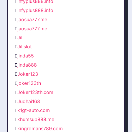
infyplus888.info
infyplus888.info
jaosua777.me
jaosua777.me
Jili
Jilislot
jinda55
jinda888
Joker123
joker123th
Joker123th.com
Judhai168
k1gt-auto.com
khumsup888.me
kingromans789.com