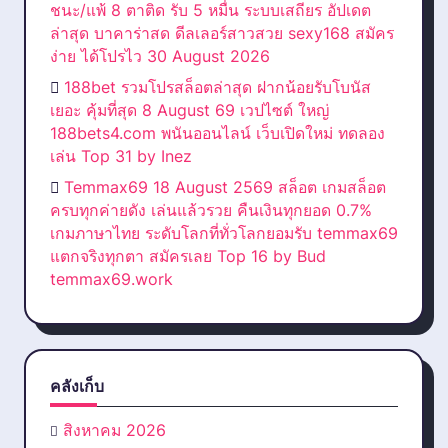
ชนะ/แพ้ 8 ตาติด รับ 5 หมื่น ระบบเสถียร อัปเดต
ล่าสุด บาคาร่าสด ดีลเลอร์สาวสวย sexy168 สมัคร
ง่าย ได้โปรไว 30 August 2026
188bet รวมโปรสล็อตล่าสุด ฝากน้อยรับโบนัส
เยอะ คุ้มที่สุด 8 August 69 เวปไซต์ ใหญ่
188bets4.com พนันออนไลน์ เว็บเปิดใหม่ ทดลอง
เล่น Top 31 by Inez
Temmax69 18 August 2569 สล็อต เกมสล็อต
ครบทุกค่ายดัง เล่นแล้วรวย คืนเงินทุกยอด 0.7%
เกมภาษาไทย ระดับโลกที่ทั่วโลกยอมรับ temmax69
แตกจริงทุกตา สมัครเลย Top 16 by Bud
temmax69.work
คลังเก็บ
สิงหาคม 2026