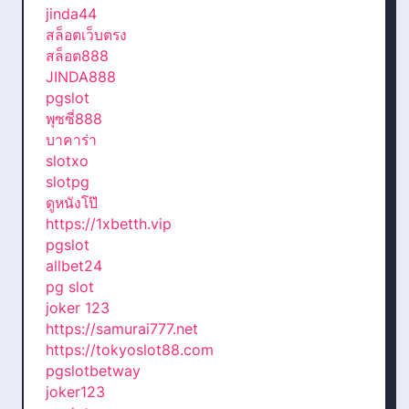
jinda44
สล็อตเว็บตรง
สล็อต888
JINDA888
pgslot
พุซซี่888
บาคาร่า
slotxo
slotpg
ดูหนังโป๊
https://1xbetth.vip
pgslot
allbet24
pg slot
joker 123
https://samurai777.net
https://tokyoslot88.com
pgslotbetway
joker123