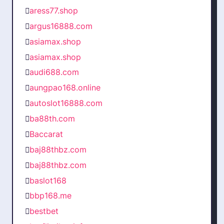
aress77.shop
argus16888.com
asiamax.shop
asiamax.shop
audi688.com
aungpao168.online
autoslot16888.com
ba88th.com
Baccarat
baj88thbz.com
baj88thbz.com
baslot168
bbp168.me
bestbet