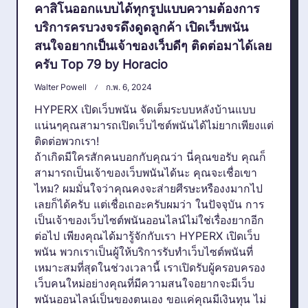
คาสิโนออกแบบได้ทุกรูปแบบความต้องการ
บริการครบวงจรดึงดูดลูกค้า เปิดเว็บพนัน
สนใจอยากเป็นเจ้าของเว็บดีๆ ติดต่อมาได้เลย
ครับ Top 79 by Horacio
Walter Powell
ก.พ. 6, 2024
HYPERX เปิดเว็บพนัน จัดเต็มระบบหลังบ้านแบบ
แน่นๆคุณสามารถเปิดเว็บไซต์พนันได้ไม่ยากเพียงแต่
ติดต่อพวกเรา!
ถ้าเกิดมีใครสักคนบอกกับคุณว่า นี่คุณขอรับ คุณก็
สามารถเป็นเจ้าของเว็บพนันได้นะ คุณจะเชื่อเขา
ไหม? ผมมั่นใจว่าคุณคงจะส่ายศีรษะหรืองงมากไป
เลยก็ได้ครับ แต่เชื่อเถอะครับผมว่า ในปัจจุบัน การ
เป็นเจ้าของเว็บไซต์พนันออนไลน์ไม่ใช่เรื่องยากอีก
ต่อไป เพียงคุณได้มารู้จักกับเรา HYPERX เปิดเว็บ
พนัน พวกเราเป็นผู้ให้บริการรับทำเว็บไซต์พนันที่
เหมาะสมที่สุดในช่วงเวลานี้ เราเปิดรับผู้ครอบครอง
เว็บคนใหม่อย่างคุณที่มีความสนใจอยากจะมีเว็บ
พนันออนไลน์เป็นของตนเอง ขอแค่คุณมีเงินทุน ไม่