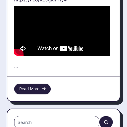
…
Read More
Search