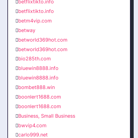
betflixtikto.info
betflixtikto.info
betm4vip.com
betway
betworld369hot.com
betworld369hot.com
bio285th.com
bluewin8888.info
bluewin8888.info
bombet888.win
boonlert1688.com
boonlert1688.com
Business, Small Business
bwvip4.com
carlo999.net