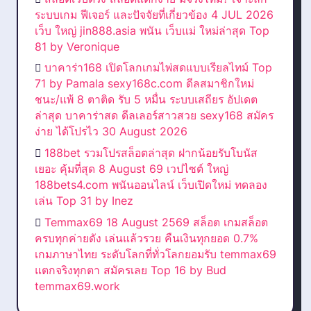
ระบบเกม ฟีเจอร์ และปัจจัยที่เกี่ยวข้อง 4 JUL 2026
เว็บ ใหญ่ jin888.asia พนัน เว็บแม่ ใหม่ล่าสุด Top
81 by Veronique
บาคาร่า168 เปิดโลกเกมไพ่สดแบบเรียลไทม์ Top
71 by Pamala sexy168c.com ดีลสมาชิกใหม่
ชนะ/แพ้ 8 ตาติด รับ 5 หมื่น ระบบเสถียร อัปเดต
ล่าสุด บาคาร่าสด ดีลเลอร์สาวสวย sexy168 สมัคร
ง่าย ได้โปรไว 30 August 2026
188bet รวมโปรสล็อตล่าสุด ฝากน้อยรับโบนัส
เยอะ คุ้มที่สุด 8 August 69 เวปไซต์ ใหญ่
188bets4.com พนันออนไลน์ เว็บเปิดใหม่ ทดลอง
เล่น Top 31 by Inez
Temmax69 18 August 2569 สล็อต เกมสล็อต
ครบทุกค่ายดัง เล่นแล้วรวย คืนเงินทุกยอด 0.7%
เกมภาษาไทย ระดับโลกที่ทั่วโลกยอมรับ temmax69
แตกจริงทุกตา สมัครเลย Top 16 by Bud
temmax69.work