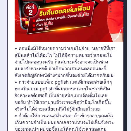
• ตอนนิ่งมิได้หมายความว่าเกมไม่จ่าย: หลายทีที่เรา
สปินแล้วไม่ได้อะไร ไม่ได้มีความหมายว่าเกมจะไม่
จ่ายไปตลอดนะครับ ก็แค่บางครั้งอาจจะเป็นช่วง
แปลงจังหวะพอดี ถ้าเกิดพวกเราเล่นตลอดและก็
สังเกตสัญลักษณ์ต่างๆมากขึ้นจะช่วยได้มากครับผม
• การจ่ายแบบแพ็ก:
pgfish
แทนที่เกมจะจ่ายเล็กๆ
ทุกสปิน เกม pgfish ที่ผมพบชอบจ่ายในช่วงที่เปิด
จังหวะพอดิบพอดี เป็นจ่ายหนักแบบจัดเต็มไปเลย
ขอรับ ทำให้เวลามาแล้วเราจะคิดว่ามีอะไรเกิดขึ้น
จริงๆไม่ได้จ่ายเฉลี่ยจนถึงไม่รู้จักสึกอะไรเลย
• จำต้องใช้การเล่นสม่ำเสมอ: ถ้าเข้าๆออกๆเกมเร็ว
เกินความจำเป็น ผมบอกเลยว่าแทบจะไม่เห็นจังหวะ
ของเกมแน่ๆ ผมขอชี้แนะให้คุณใช้เวลาลองเกม