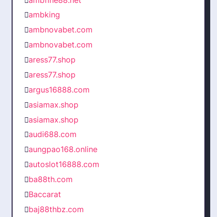
ambfine88.net
ambking
ambnovabet.com
ambnovabet.com
aress77.shop
aress77.shop
argus16888.com
asiamax.shop
asiamax.shop
audi688.com
aungpao168.online
autoslot16888.com
ba88th.com
Baccarat
baj88thbz.com