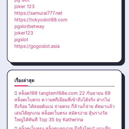
joker 123
https://samurai777.net
https://tokyoslot88.com
pgslotbetway
joker123
pgslot
https://gogoslot.asia
เรื่องล่าสุด
สล็อต168 tangtem168e.com 22 กันยายน 69
สล็อตเว็บตรง ความพรีเมียมที่เข้าถึงได้จริง ฝากไม่
ถึงร้อย ได้สอยตังแน่ จ่ายตรง กี่ล้านก็จ่าย คัดมาแล้ว
เล่นได้ทุกเกม สล็อตเว็บตรง สมัครง่าย ลุ้นรางวัล
ใหญ่ได้ทันที Top 35 by Katherina
สล็อตเว็บตรง สล็อตแตกง่าย มีจริงไหม? เจาะลึก