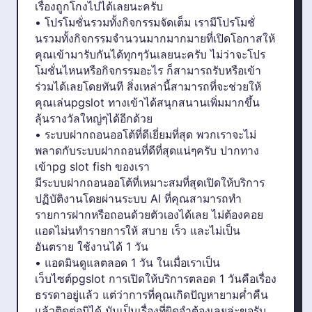
เรื่องถูกโกงไปได้เลยนะครับ
• โปรโมชั่นรวมทั้งกิจกรรมจัดเต็ม เรามีโปรโมชั่
นรวมทั้งกิจกรรมจำนวนมากมากมายที่เปิดโอกาสให้
คุณเข้ามารับกันได้ทุกๆวันเลยนะครับ ไม่ว่าจะโปร
โมชั่นไหนหรือกิจกรรมอะไร ก็สามารถรับหรือเข้า
ร่วมได้เลยโดยทันที สิ่งเหล่านี้สามารถที่จะช่วยให้
คุณเล่นpgslot ทางเข้าได้สนุกสนานเพิ่มมากขึ้น
ลุ้นรางวัลใหญ่ๆได้อีกด้วย
• ระบบฝากถอนออโต้ที่ดีเยี่ยมที่สุด พวกเราจะไม่
พลาดกับระบบฝากถอนที่ดีที่สุดแน่ๆครับ ปากทาง
เข้าpg slot fish ของเรา
มีระบบฝากถอนออโต้ที่เหมาะสมที่สุดเปิดให้บริการ
ปฏิบัติงานโดยผ่านระบบ AI ที่คุณสามารถทำ
รายการฝากหรือถอนด้วยตัวเองได้เลย ไม่ต้องคอย
แอดไม่นทำรายการให้ สบาย เร็ว และไม่เป็น
อันตราย ใช้งานได้ 1 วัน
• แอดมินดูแลตลอด 1 วัน ในเมื่อเราเป็น
เว็บไซต์pgslot การเปิดให้บริการตลอด 1 วันคือเรื่อง
ธรรดาอยู่แล้ว แต่ว่าการที่คุณเกิดปัญหายามค่ำคืน
แล้วติดต่อมิได้ มันเป็นเรื่องที่ผิดจำต้องเลยล่ะขอรับ