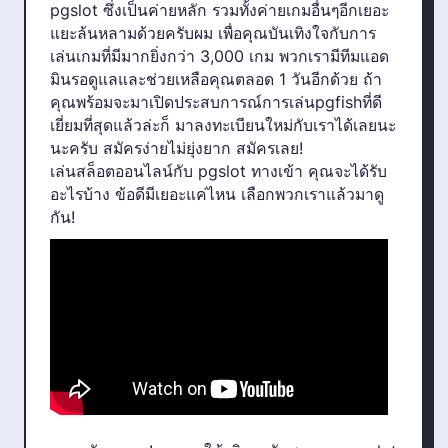
pgslot ซึ่งเป็นค่ายหลัก รวมทั้งค่ายเกมอื่นๆอีกเยอะ
แยะล้นหลามด้วยครับผม เพื่อคุณบันเทิงใจกับการ
เล่นเกมที่มีมากยิ่งกว่า 3,000 เกม พวกเรามีทีมแอด
มินรอดูแลและช่วยเหลือคุณตลอด 1 วันอีกด้วย ถ้า
คุณพร้อมจะมาเปิดประสบการณ์การเล่นpgfishที่ดี
เยี่ยมที่สุดแล้วล่ะก็ มาลงทะเบียนใหม่กับเราได้เลยนะ
นะครับ สมัครง่ายไม่ยุ่งยาก สมัครเลย!
เล่นสล็อตออนไลน์กับ pgslot ทางเข้า คุณจะได้รับ
อะไรบ้าง ข้อดีมีเยอะแค่ไหน เลือกพวกเราแล้วมาดู
กัน!