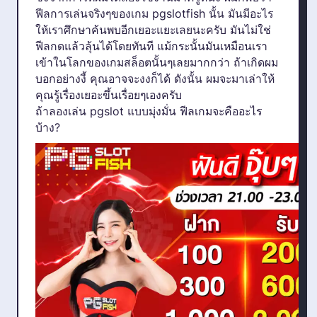
ฟีลการเล่นจริงๆของเกม pgslotfish นั้น มันมีอะไร
ให้เราศึกษาค้นพบอีกเยอะแยะเลยนะครับ มันไม่ใช่
ฟีลกดแล้วลุ้นได้โดยทันที แม้กระนั้นมันเหมือนเรา
เข้าในโลกของเกมสล็อตนั้นๆเลยมากกว่า ถ้าเกิดผม
บอกอย่างงี้ คุณอาจจะงงก็ได้ ดังนั้น ผมจะมาเล่าให้
คุณรู้เรื่องเยอะขึ้นเรื่อยๆเองครับ
ถ้าลองเล่น pgslot แบบมุ่งมั่น ฟีลเกมจะคืออะไร
บ้าง?