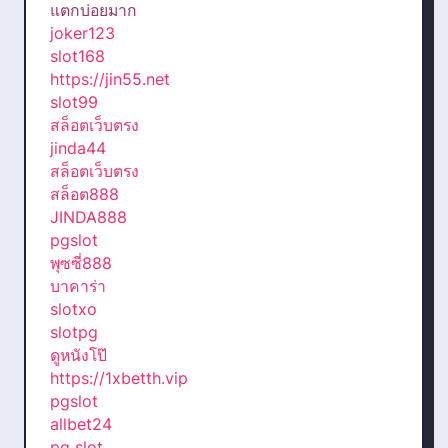
แตกบ่อยมาก
joker123
slot168
https://jin55.net
slot99
สล็อตเว็บตรง
jinda44
สล็อตเว็บตรง
สล็อต888
JINDA888
pgslot
พุซซี่888
บาคาร่า
slotxo
slotpg
ดูหนังโป๊
https://1xbetth.vip
pgslot
allbet24
pg slot