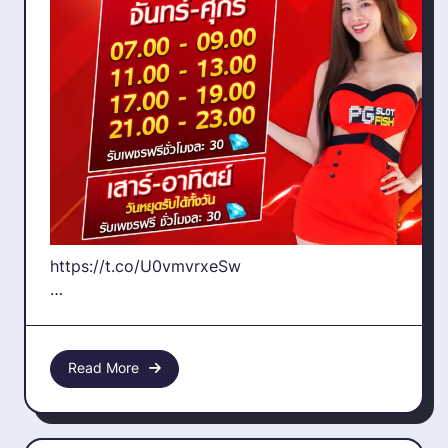
https://t.co/U0vmvrxeSw
…
Read More