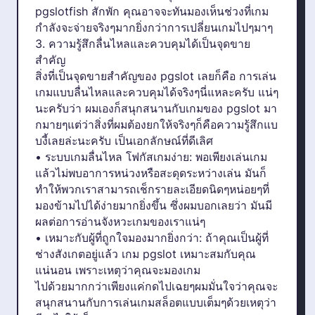
pgslotfish สักพัก คุณอาจจะทันมองเห็นช่วงที่เกม
กำลังจะจ่ายจริงๆมากยิ่งกว่าการเปลี่ยนเกมไปๆมาๆ
3. ความรู้สึกลื่นไหลและควบคุมได้เป็นจุดขาย
สำคัญ
สิ่งที่เป็นจุดขายสำคัญของ pgslot เลยก็คือ การเล่น
เกมแบบลื่นไหลและควบคุมได้จริงๆนี่แหละครับ แน่ๆ
นะครับว่า ผมเองก็สนุกสนานกับเกมของ
pgslot
มา
กมายๆแต่ว่าสิ่งที่ผมต้องยกให้จริงๆก็คือความรู้สึกแบ
บงี้เลยล่ะนะครับ เป็นเอกลักษณ์ที่ดีเลิศ
• ระบบเกมลื่นไหล โฟกัสเกมง่าย: พอเพียงเล่นเกม
แล้วไม่พบอาการหน่วงหรือสะดุดระหว่างเล่น มันก็
ทำให้พวกเราสามารถเช็กรายละเอียดนิดๆหน่อยๆที่
มองข้ามไปได้ง่ายมากยิ่งขึ้น ซึ่งผมบอกเลยว่า มันมี
ผลต่อการอ่านจังหวะเกมของเราแน่ๆ
• เหมาะกับผู้ที่ถูกใจมองมากยิ่งกว่า: ถ้าคุณเป็นผู้ที่
ช่างสังเกตอยู่แล้ว เกม pgslot เหมาะสมกับคุณ
แน่นอน เพราะเหตุว่าคุณจะมองเกม
ไปด้วยมากกว่าเพียงแค่กดไปเฉยๆผมมั่นใจว่าคุณจะ
สนุกสนานกับการเล่นเกมสล็อตแบบเต็มๆด้วยเหตุว่า