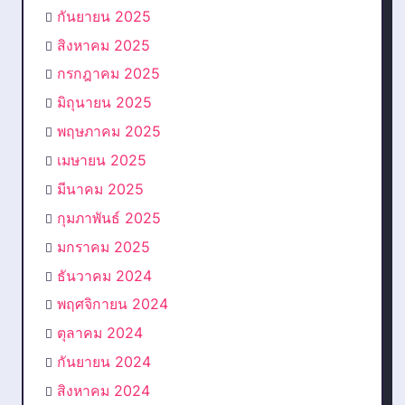
กันยายน 2025
สิงหาคม 2025
กรกฎาคม 2025
มิถุนายน 2025
พฤษภาคม 2025
เมษายน 2025
มีนาคม 2025
กุมภาพันธ์ 2025
มกราคม 2025
ธันวาคม 2024
พฤศจิกายน 2024
ตุลาคม 2024
กันยายน 2024
สิงหาคม 2024