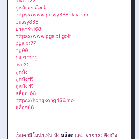
joker123
ดูหนังออนไลน์
https://www.pussy888play.com
pussy888
บาคาร่า168
https://www.pgslot.golf
pgslot77
pg99
fullslotpg
live22
ดูหนัง
ดูหนังฟรี
ดูหนังฟรี
สล็อต168
https://hongkong456.me
สล็อต66
เว็บคาสิโนน่าเล่น ทั้ง
สล็อต
และ
บาคาร่า
ตึงจริง