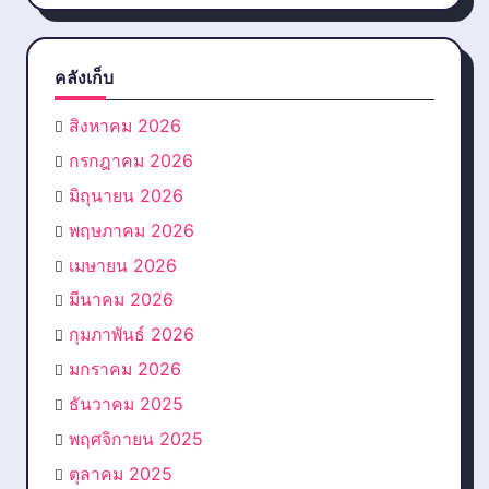
คลังเก็บ
สิงหาคม 2026
กรกฎาคม 2026
มิถุนายน 2026
พฤษภาคม 2026
เมษายน 2026
มีนาคม 2026
กุมภาพันธ์ 2026
มกราคม 2026
ธันวาคม 2025
พฤศจิกายน 2025
ตุลาคม 2025