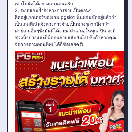
เข้าโบนัสได้อย่างแน่นอนครับ
2. ระบบเกมย้ำจังหวะการจ่ายเป็นตอนๆ
ติดอยู่แรกเตอร์ของเกม pgslot นั้นแจ่มชัดอยู่แล้วว่า
เป็นเกมที่เน้นจังหวะการจ่ายเป็นช่วงๆมากยิ่งกว่า
ค่ายเกมอื่นๆซึ่งมันมิได้จ่ายสม่ำเสมอในทุกสปิน จะมี
ช่วงนิ่งบ้างและก็มีตอนจ่ายสลับกันไป ซึ่งถ้าหากคุณ
จัดการตามตอนที่พบได้ก็ชิลเลยครับ