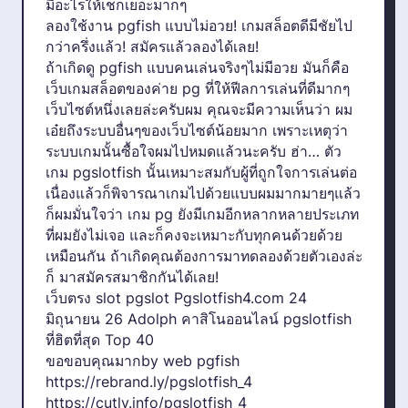
มีอะไรให้เช็กเยอะมากๆ
ลองใช้งาน pgfish แบบไม่อวย! เกมสล็อตดีมีชัยไป
กว่าครึ่งแล้ว! สมัครแล้วลองได้เลย!
ถ้าเกิดดู pgfish แบบคนเล่นจริงๆไม่มีอวย มันก็คือ
เว็บเกมสล็อตของค่าย pg ที่ให้ฟีลการเล่นที่ดีมากๆ
เว็บไซต์หนึ่งเลยล่ะครับผม คุณจะมีความเห็นว่า ผม
เอ๋ยถึงระบบอื่นๆของเว็บไซต์น้อยมาก เพราะเหตุว่า
ระบบเกมนั้นซื้อใจผมไปหมดแล้วนะครับ ฮ่า… ตัว
เกม pgslotfish นั้นเหมาะสมกับผู้ที่ถูกใจการเล่นต่อ
เนื่องแล้วก็พิจารณาเกมไปด้วยแบบผมมากมายๆแล้ว
ก็ผมมั่นใจว่า เกม pg ยังมีเกมอีกหลากหลายประเภท
ที่ผมยังไม่เจอ และก็คงจะเหมาะกับทุกคนด้วยด้วย
เหมือนกัน ถ้าเกิดคุณต้องการมาทดลองด้วยตัวเองล่ะ
ก็ มาสมัครสมาชิกกันได้เลย!
เว็บตรง slot pgslot Pgslotfish4.com 24
มิถุนายน 26 Adolph คาสิโนออนไลน์ pgslotfish
ที่ฮิตที่สุด Top 40
ขอขอบคุณมากby web
pgfish
https://rebrand.ly/pgslotfish_4
https://cutly.info/pgslotfish_4