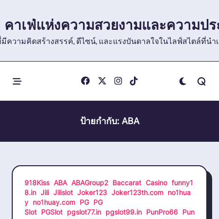
Skip
to
คาเฟ่แห่งความสวยงามและความประทั
content
ที่ที่มีความคิดสร้างสรรค์, ดีไซน์, และแรงบันดาลใจในไลฟ์สไต
ป้ายกำกับ:
ABA
918Kiss
ABA
ABAGroup2
Baccarat
Casino
funny1
8.in
Jili
Jilislot
Joker123
Joker123th.com
no1hua
y
no1huay.com
PG
PG
Slot
PGSlot
pgslot77.in
pgslot99.in
PunPro66
Pun