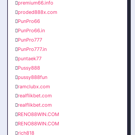
premium66.info
proded888x.com
PunPro66
PunPro66.in
PunPro777
PunPro777.in
puntaek77
Pussy888
pussy888fun
ramclubx.com
realflikbet.com
realflikbet.com
RENO88WIN.COM
RENO88WIN.COM
rich818