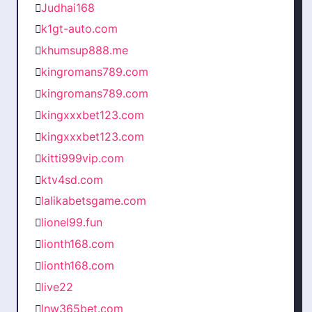
Judhai168
k1gt-auto.com
khumsup888.me
kingromans789.com
kingromans789.com
kingxxxbet123.com
kingxxxbet123.com
kitti999vip.com
ktv4sd.com
lalikabetsgame.com
lionel99.fun
lionth168.com
lionth168.com
live22
lnw365bet.com