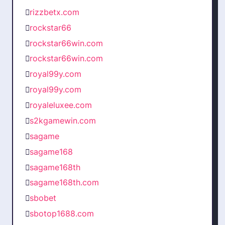
rizzbetx.com
rockstar66
rockstar66win.com
rockstar66win.com
royal99y.com
royal99y.com
royaleluxee.com
s2kgamewin.com
sagame
sagame168
sagame168th
sagame168th.com
sbobet
sbotop1688.com