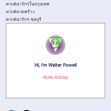
คาเฟ่น่ารักๆในกรุงเทพ
คาเฟ่ลาดพร้าว
คาเฟ่น่ารักๆ ชลบุรี
Hi, I’m
Walter Powell
All My Articles