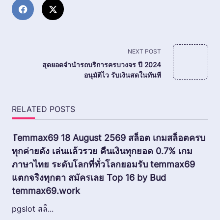
<span
NEXT POST
class="nav-
สุดยอดจำนำรถบริการครบวงจร ปี 2024
อนุมัติไว รับเงินสดในทันที
subtitle
screen-
reader-
RELATED POSTS
text">Page</span>
Temmax69 18 August 2569 สล็อต เกมสล็อตครบ
ทุกค่ายดัง เล่นแล้วรวย คืนเงินทุกยอด 0.7% เกม
ภาษาไทย ระดับโลกที่ทั่วโลกยอมรับ temmax69
แตกจริงทุกตา สมัครเลย Top 16 by Bud
temmax69.work
pgslot สล็...