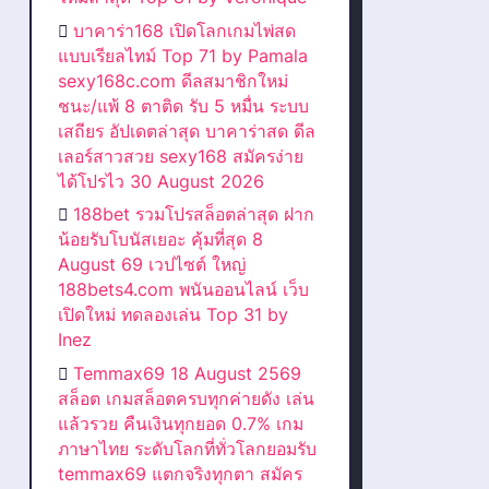
บาคาร่า168 เปิดโลกเกมไพ่สด
แบบเรียลไทม์ Top 71 by Pamala
sexy168c.com ดีลสมาชิกใหม่
ชนะ/แพ้ 8 ตาติด รับ 5 หมื่น ระบบ
เสถียร อัปเดตล่าสุด บาคาร่าสด ดีล
เลอร์สาวสวย sexy168 สมัครง่าย
ได้โปรไว 30 August 2026
188bet รวมโปรสล็อตล่าสุด ฝาก
น้อยรับโบนัสเยอะ คุ้มที่สุด 8
August 69 เวปไซต์ ใหญ่
188bets4.com พนันออนไลน์ เว็บ
เปิดใหม่ ทดลองเล่น Top 31 by
Inez
Temmax69 18 August 2569
สล็อต เกมสล็อตครบทุกค่ายดัง เล่น
แล้วรวย คืนเงินทุกยอด 0.7% เกม
ภาษาไทย ระดับโลกที่ทั่วโลกยอมรับ
temmax69 แตกจริงทุกตา สมัคร