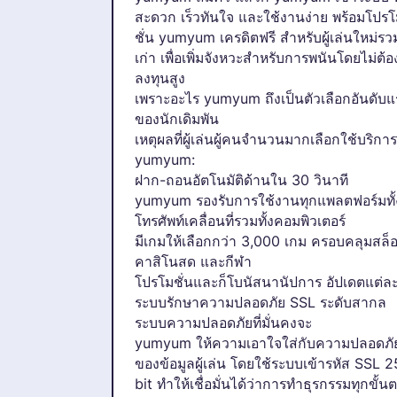
สะดวก เร็วทันใจ และใช้งานง่าย พร้อมโปร
ชั่น yumyum เครดิตฟรี สำหรับผู้เล่นใหม่รวม
เก่า เพื่อเพิ่มจังหวะสำหรับการพนันโดยไม่ต้อ
ลงทุนสูง
เพราะอะไร
yumyum
ถึงเป็นตัวเลือกอันดับ
ของนักเดิมพัน
เหตุผลที่ผู้เล่นผู้คนจำนวนมากเลือกใช้บริการ
yumyum:
ฝาก-ถอนอัตโนมัติด้านใน 30 วินาที
yumyum
รองรับการใช้งานทุกแพลตฟอร์มทั้
โทรศัพท์เคลื่อนที่รวมทั้งคอมพิวเตอร์
มีเกมให้เลือกกว่า 3,000 เกม ครอบคลุมสล็
คาสิโนสด และกีฬา
โปรโมชั่นและก็โบนัสนานัปการ อัปเดตแต่ละ
ระบบรักษาความปลอดภัย SSL ระดับสากล
ระบบความปลอดภัยที่มั่นคงจะ
yumyum ให้ความเอาใจใส่กับความปลอดภั
ของข้อมูลผู้เล่น โดยใช้ระบบเข้ารหัส SSL 
bit ทำให้เชื่อมั่นได้ว่าการทำธุรกรรมทุกขั้น