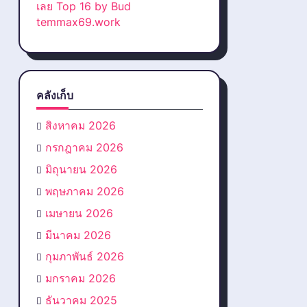
เลย Top 16 by Bud
temmax69.work
คลังเก็บ
สิงหาคม 2026
กรกฎาคม 2026
มิถุนายน 2026
พฤษภาคม 2026
เมษายน 2026
มีนาคม 2026
กุมภาพันธ์ 2026
มกราคม 2026
ธันวาคม 2025