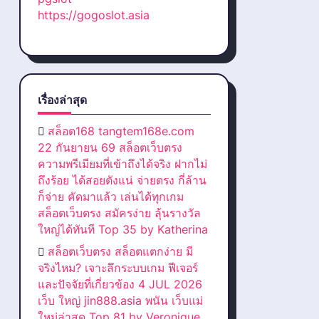
https://gogoslot.asia
เรื่องล่าสุด
สล็อต168 tangtem168e.com
22 กันยายน 69 สล็อตเว็บตรง
ความพรีเมียมที่เข้าถึงได้จริง ฝากไม่
ถึงร้อย ได้สอยตังแน่ จ่ายตรง กี่ล้าน
ก็จ่าย คัดมาแล้ว เล่นได้ทุกเกม
สล็อตเว็บตรง สมัครง่าย ลุ้นรางวัล
ใหญ่ได้ทันที Top 35 by Katherina
สล็อตเว็บตรง สล็อตแตกง่าย มี
จริงไหม? เจาะลึกระบบเกม ฟีเจอร์
และปัจจัยที่เกี่ยวข้อง 4 JUL 2026
เว็บ ใหญ่ jin888.asia พนัน เว็บแม่
ใหม่ล่าสุด Top 81 by Veronique