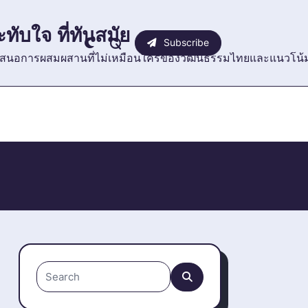
บใจ ที่ทันสมัย
Subscribe
ล์ที่นำเสนอการผสมผสานที่ไม่เหมือนใครของวัฒนธรรมไทยและแนวโน้
Search
for: