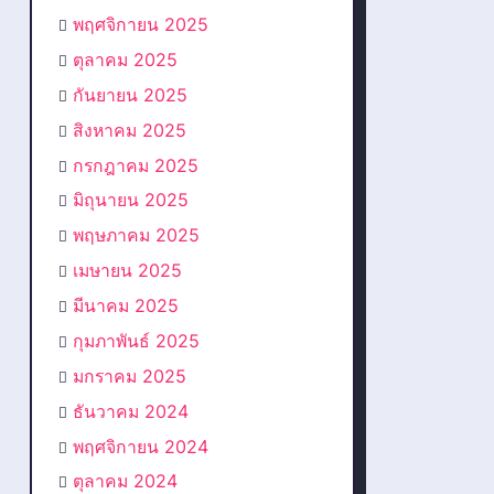
พฤศจิกายน 2025
ตุลาคม 2025
กันยายน 2025
สิงหาคม 2025
กรกฎาคม 2025
มิถุนายน 2025
พฤษภาคม 2025
เมษายน 2025
มีนาคม 2025
กุมภาพันธ์ 2025
มกราคม 2025
ธันวาคม 2024
พฤศจิกายน 2024
ตุลาคม 2024