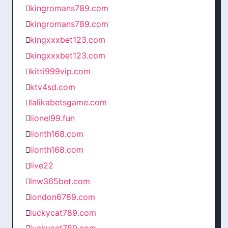
kingromans789.com
kingromans789.com
kingxxxbet123.com
kingxxxbet123.com
kitti999vip.com
ktv4sd.com
lalikabetsgame.com
lionel99.fun
lionth168.com
lionth168.com
live22
lnw365bet.com
london6789.com
luckycat789.com