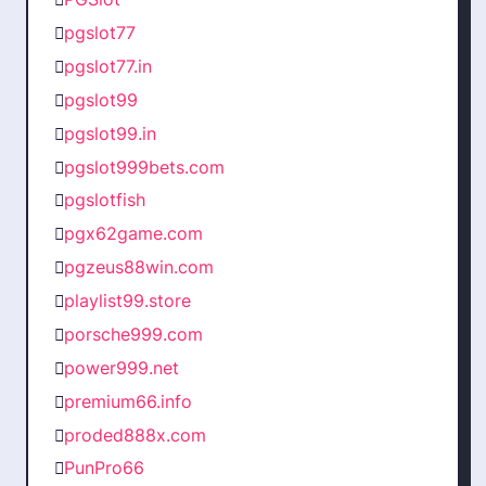
pgslot77
pgslot77.in
pgslot99
pgslot99.in
pgslot999bets.com
pgslotfish
pgx62game.com
pgzeus88win.com
playlist99.store
porsche999.com
power999.net
premium66.info
proded888x.com
PunPro66