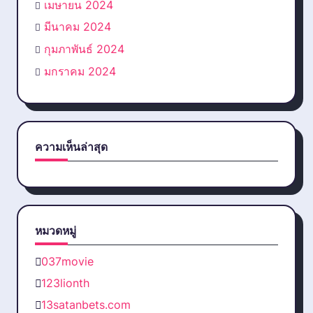
เมษายน 2024
มีนาคม 2024
กุมภาพันธ์ 2024
มกราคม 2024
ความเห็นล่าสุด
หมวดหมู่
037movie
123lionth
13satanbets.com