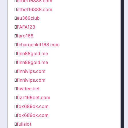
etbet16888.com
etbet16888.com
eu369club
FAFA123
faro168
fcharoenkit168.com
finn88gold.me
finn88gold.me
finnivips.com
finnivips.com
fiwdee.bet
fizz169bet.com
fox689ok.com
fox689ok.com
fullslot