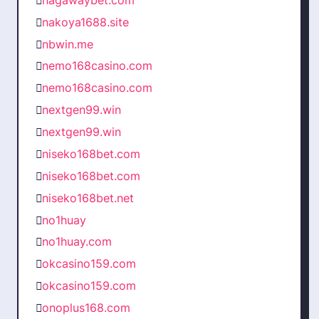
nagawaybet.com
nakoya1688.site
nbwin.me
nemo168casino.com
nemo168casino.com
nextgen99.win
nextgen99.win
niseko168bet.com
niseko168bet.com
niseko168bet.net
no1huay
no1huay.com
okcasino159.com
okcasino159.com
onoplus168.com