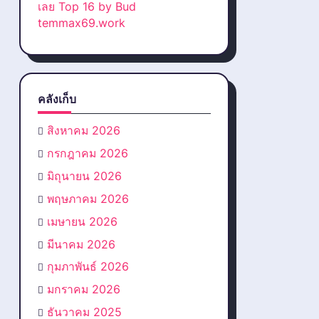
เลย Top 16 by Bud
temmax69.work
คลังเก็บ
สิงหาคม 2026
กรกฎาคม 2026
มิถุนายน 2026
พฤษภาคม 2026
เมษายน 2026
มีนาคม 2026
กุมภาพันธ์ 2026
มกราคม 2026
ธันวาคม 2025