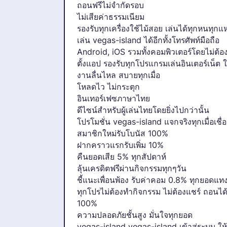
ถอนฟรีไม่จำกัดรอบ
ไม่เสียค่าธรรมเนียม
รองรับทุกเครื่องใช้ไม้สอย เล่นได้ทุกหนทุกแห
เล่น vegas-island ได้อีกทั้งโทรศัพท์มือถือ
Android, iOS รวมทั้งคอมพิวเตอร์โดยไม่ต้อ
ตั้งแอป รองรับทุกโปรแกรมเล่นอินเตอร์เน็ต ใ
งานลื่นไหล สบายทุกเมื่อ
โหลดไว ไม่กระตุก
อินเทอร์เฟซภาษาไทย
ดีไซน์สำหรับผู้เล่นไทยโดยยิ่งไปกว่านั้น
โปรโมชั่น vegas-island แจกจริงทุกเมื่อเชื่อ
สมาชิกใหม่รับโบนัส 100%
ฝากคราวแรกรับเพิ่ม 10%
คืนยอดเสีย 5% ทุกสัปดาห์
ลุ้นเครดิตฟรีผ่านกิจกรรมทุกๆวัน
ชี้แนะเพื่อนพ้อง รับค่าคอม 0.8% ทุกยอดแท
ทุกโปรไม่ต้องทำกิจกรรม ไม่ต้องแชร์ ถอนได้
100%
ความปลอดภัยชั้นสูง มั่นใจทุกยอด
vegas-island
vegas-island เข้าสู่ระบบ
ให้