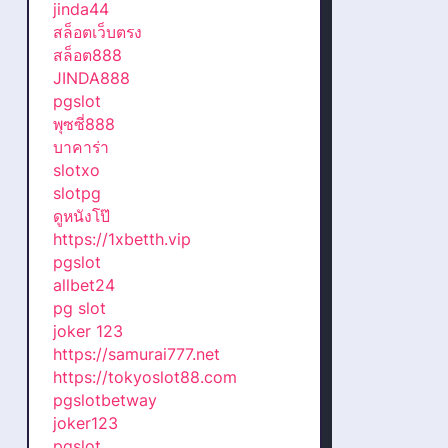
jinda44
สล็อตเว็บตรง
สล็อต888
JINDA888
pgslot
พุซซี่888
บาคาร่า
slotxo
slotpg
ดูหนังโป๊
https://1xbetth.vip
pgslot
allbet24
pg slot
joker 123
https://samurai777.net
https://tokyoslot88.com
pgslotbetway
joker123
pgslot