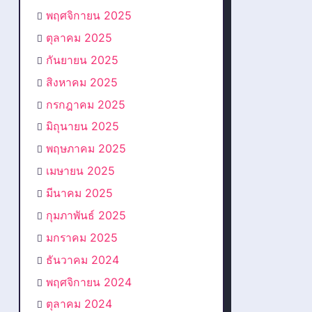
พฤศจิกายน 2025
ตุลาคม 2025
กันยายน 2025
สิงหาคม 2025
กรกฎาคม 2025
มิถุนายน 2025
พฤษภาคม 2025
เมษายน 2025
มีนาคม 2025
กุมภาพันธ์ 2025
มกราคม 2025
ธันวาคม 2024
พฤศจิกายน 2024
ตุลาคม 2024