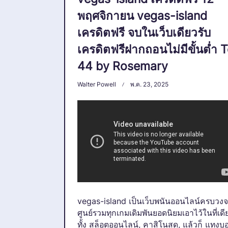
พฤศจิกายน vegas-island
เครดิตฟรี จบในเว็บเดียวรับ
เครดิตฟรีฝากถอนไม่มีขั้นต่ำ 
44 by Rosemary
Walter Powell
พ.ค. 23, 2025
vegas-island เป็นเว็บพนันออนไลน์ครบวง
ศูนย์รวมทุกเกมเดิมพันยอดนิยมเอาไว้ในที่เดี
ทั้ง สล็อตออนไลน์, คาสิโนสด, แล้วก็ แทงบ