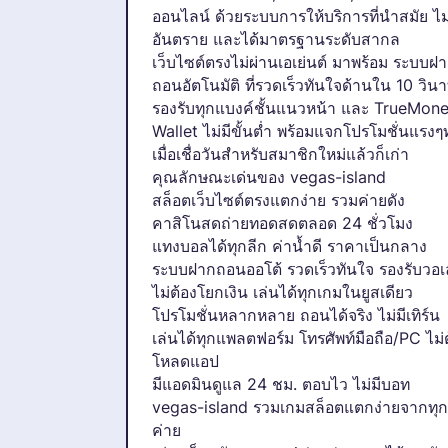
ออนไลน์ ด้วยระบบการให้บริการที่นำสมัย ไม่
อันตราย และได้มาตรฐานระดับสากล
เว็บไซต์ตรงไม่ผ่านเอเย่นต์ มาพร้อม ระบบฝ
ถอนอัตโนมัติ ที่รวดเร็วทันใจด้านใน 10 วินา
รองรับทุกแบงค์ชั้นแนวหน้า และ TrueMon
Wallet ไม่มีขั้นต่ำ พร้อมแจกโปรโมชั่นแรงๆ
เมื่อเชื่อวันสำหรับสมาชิกใหม่แล้วก็เก่า
คุณลักษณะเด่นของ vegas-island
สล็อตเว็บไซต์ตรงแตกง่าย รวมค่ายดัง
คาสิโนสดถ่ายทอดสดตลอด 24 ชั่วโมง
แทงบอลได้ทุกลีก ค่าน้ำดี ราคาเป็นกลาง
ระบบฝากถอนออโต้ รวดเร็วทันใจ รองรับวอ
ไม่ต้องโยกเงิน เล่นได้ทุกเกมในยูสเดียว
โปรโมชั่นหลากหลาย ถอนได้จริง ไม่มีเทิร์น
เล่นได้ทุกแพลตฟอร์ม โทรศัพท์มือถือ/PC ไม่
โหลดแอป
มีแอดมินดูแล 24 ชม. ตอบไว ไม่มีบอท
vegas-island รวมเกมสล็อตแตกง่ายจากทุก
ค่าย