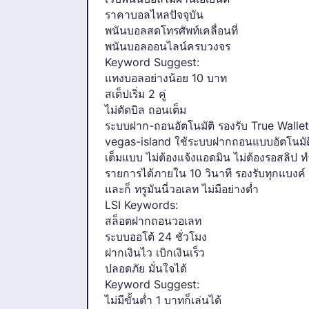
ราคาบอลไหลปัจจุบัน
พนันบอลสดโทรศัพท์เคลื่อนที่
พนันบอลออนไลน์ครบวงจร
Keyword Suggest:
แทงบอลอย่างน้อย 10 บาท
สเต็ปเริ่ม 2 คู่
ไม่ตัดบิล ถอนเต็ม
ระบบฝาก-ถอนอัตโนมัติ รองรับ True Wallet
vegas-island ใช้ระบบฝากถอนแบบอัตโนมัต
เต็มแบบ ไม่ต้องแจ้งแอดมิน ไม่ต้องรอสลิป ท
รายการได้ภายใน 10 วินาที รองรับทุกแบงค์
และก็ ทรูมันนี่วอเลท ไม่มีอย่างต่ำ
LSI Keywords:
สล็อตฝากถอนวอเลท
ระบบออโต้ 24 ชั่วโมง
ฝากเงินไว เบิกเงินเร็ว
ปลอดภัย มั่นใจได้
Keyword Suggest:
ไม่มีขั้นต่ำ 1 บาทก็เล่นได้