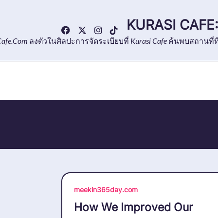
Skip
to
KURASI CAFE: 
content
Cafe.com ลงตัวในศิลปะการจัดระเบียบที่ Kurasi Cafe ค้นพบสถาน
meekin365day.com
How We Improved Our