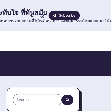
บใจ ที่ทันสมัย
Subscribe
ล์ที่นำเสนอการผสมผสานที่ไม่เหมือนใครของวัฒนธรรมไทยและแนวโน้
Search
for: