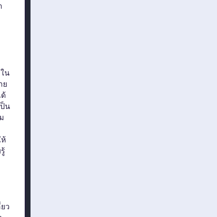
า
ถใน
าย
ด้
ป็น
าม
ห้
ู้
่ยว