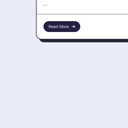
…
Read More