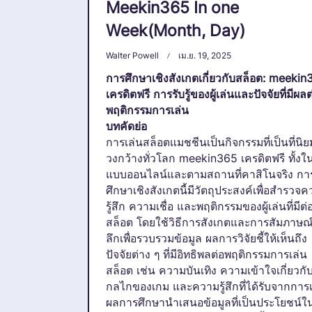
Meekin365 In one
Week(Month, Day)
Walter Powell
เม.ย. 19, 2025
การศึกษาเชิงสังเกตเกี่ยวกับสล็อต:
meekin
เครดิตฟรี
การรับรู้ของผู้เล่นและปัจจัยที่มีผลต
พฤติกรรมการเล่น
บทคัดย่อ
การเล่นสล็อตแมชชีนเป็นกิจกรรมที่เป็นที่นิ
วงกว้างทั่วโลก
meekin365 เครดิตฟรี
ทั้งใ
แบบออนไลน์และตามสถานที่คาสิโนจริง กา
ศึกษาเชิงสังเกตนี้มีวัตถุประสงค์เพื่อสำรวจ
รู้สึก ความเชื่อ และพฤติกรรมของผู้เล่นที่มีต่
สล็อต โดยใช้วิธีการสังเกตและการสัมภาษณ์
ลึกเพื่อรวบรวมข้อมูล ผลการวิจัยชี้ให้เห็นถึง
ปัจจัยต่าง ๆ ที่มีอิทธิพลต่อพฤติกรรมการเล่น
สล็อต เช่น ความบันเทิง ความเข้าใจเกี่ยวกั
กลไกของเกม และความรู้สึกที่ได้รับจากการเ
ผลการศึกษานำเสนอข้อมูลที่เป็นประโยชน์ใ