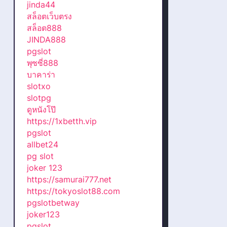
jinda44
สล็อตเว็บตรง
สล็อต888
JINDA888
pgslot
พุซซี่888
บาคาร่า
slotxo
slotpg
ดูหนังโป๊
https://1xbetth.vip
pgslot
allbet24
pg slot
joker 123
https://samurai777.net
https://tokyoslot88.com
pgslotbetway
joker123
pgslot