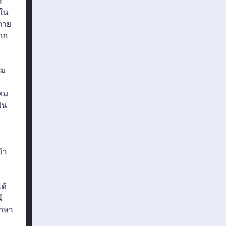
ง
 ใน
ดภาย
าก
่ม
งคม
็น
้า
ด้
์
ึกษา