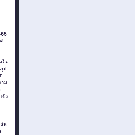
365
่อ
ยมใน
นรูป
ร
ความ
อ
เชิง
บ
ล่น
น