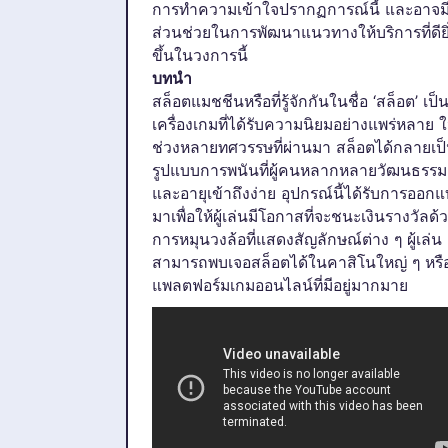
การทำความเข้าใจปรากฏการณ์นี้ และอาจม
ส่วนช่วยในการพัฒนาแนวทางให้บริการที่ดียิ
ขึ้นในวงการนี้
บทนำ
สล็อตแมชชีนหรือที่รู้จักกันในชื่อ ‘สล็อต’ เป็
เครื่องเกมที่ได้รับความนิยมอย่างแพร่หลาย 
ช่วงหลายทศวรรษที่ผ่านมา สล็อตได้กลายเป
รูปแบบการพนันที่ผู้คนหลากหลายวัฒนธรรม
และอายุเข้าถึงง่าย อุปกรณ์นี้ได้รับการออก
มาเพื่อให้ผู้เล่นมีโอกาสที่จะชนะเงินรางวัลด้
การหมุนวงล้อที่แสดงสัญลักษณ์ต่าง ๆ ผู้เล่น
สามารถพบเจอสล็อตได้ในคาสิโนใหญ่ ๆ หรื
แพลตฟอร์มเกมออนไลน์ที่มีอยู่มากมาย