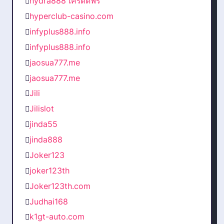
hydra888 เครดิตฟรี
hyperclub-casino.com
infyplus888.info
infyplus888.info
jaosua777.me
jaosua777.me
Jili
Jilislot
jinda55
jinda888
Joker123
joker123th
Joker123th.com
Judhai168
k1gt-auto.com