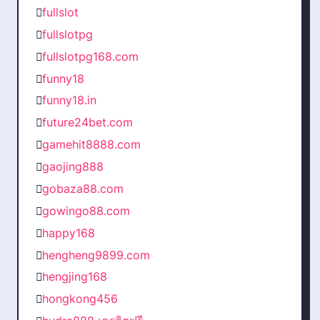
fullslot
fullslotpg
fullslotpg168.com
funny18
funny18.in
future24bet.com
gamehit8888.com
gaojing888
gobaza88.com
gowingo88.com
happy168
hengheng9899.com
hengjing168
hongkong456