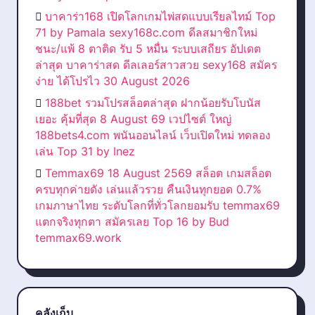
บาคาร่า168 เปิดโลกเกมไพ่สดแบบเรียลไทม์ Top
71 by Pamala sexy168c.com ดีลสมาชิกใหม่
ชนะ/แพ้ 8 ตาติด รับ 5 หมื่น ระบบเสถียร อัปเดต
ล่าสุด บาคาร่าสด ดีลเลอร์สาวสวย sexy168 สมัคร
ง่าย ได้โปรไว 30 August 2026
188bet รวมโปรสล็อตล่าสุด ฝากน้อยรับโบนัส
เยอะ คุ้มที่สุด 8 August 69 เวปไซต์ ใหญ่
188bets4.com พนันออนไลน์ เว็บเปิดใหม่ ทดลอง
เล่น Top 31 by Inez
Temmax69 18 August 2569 สล็อต เกมสล็อต
ครบทุกค่ายดัง เล่นแล้วรวย คืนเงินทุกยอด 0.7%
เกมภาษาไทย ระดับโลกที่ทั่วโลกยอมรับ temmax69
แตกจริงทุกตา สมัครเลย Top 16 by Bud
temmax69.work
คลังเก็บ