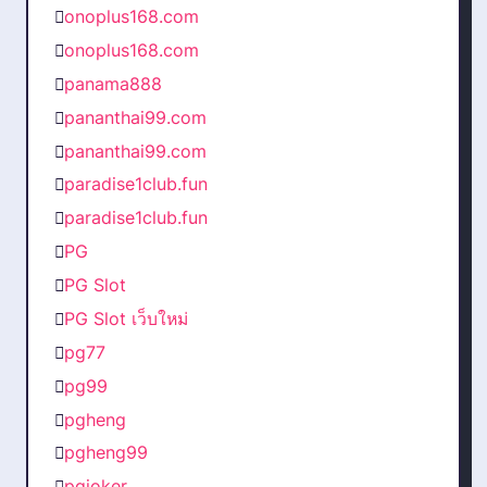
onoplus168.com
onoplus168.com
panama888
pananthai99.com
pananthai99.com
paradise1club.fun
paradise1club.fun
PG
PG Slot
PG Slot เว็บใหม่
pg77
pg99
pgheng
pgheng99
pgjoker