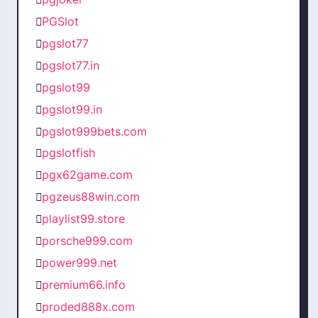
PGSlot
pgslot77
pgslot77.in
pgslot99
pgslot99.in
pgslot999bets.com
pgslotfish
pgx62game.com
pgzeus88win.com
playlist99.store
porsche999.com
power999.net
premium66.info
proded888x.com