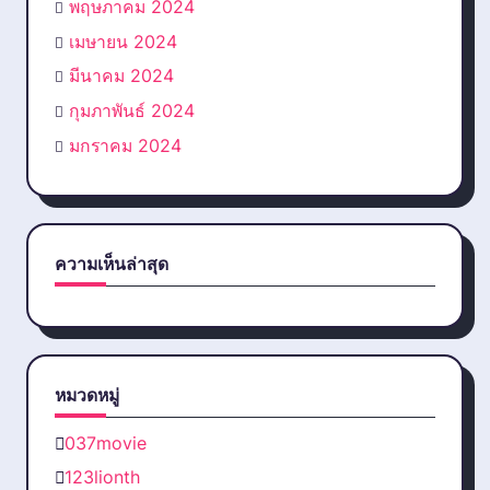
พฤษภาคม 2024
เมษายน 2024
มีนาคม 2024
กุมภาพันธ์ 2024
มกราคม 2024
ความเห็นล่าสุด
หมวดหมู่
037movie
123lionth