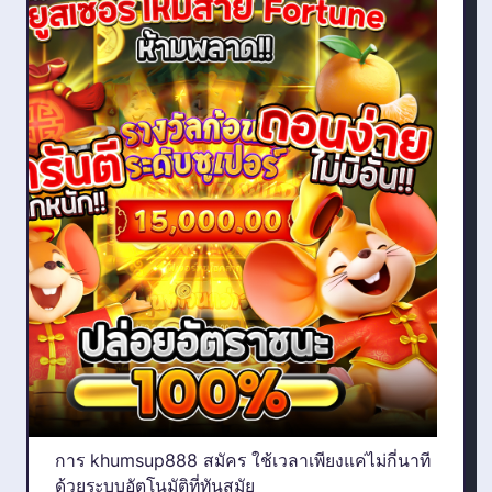
การ khumsup888 สมัคร ใช้เวลาเพียงแค่ไม่กี่นาที
ด้วยระบบอัตโนมัติที่ทันสมัย