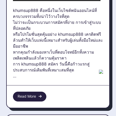
khumsup888 คือหนึ่งในเว็บไซต์พนันออนไลน์ที่
ครบวงจรรวมทั้งน่าไว้วางใจที่สุด
ไม่ว่าจะเป็นกระบวนการสมัครที่ง่าย การเข้าสู่ระบบ
ที่ปลอดภัย
หรือโปรโมชั่นสุดคุ้มอย่าง khumsup888 เครดิตฟรี
ล้วนทำให้เว็บแห่งนี้เหมาะสำหรับผู้เล่นทั้งมือใหม่และ
มืออาชีพ
หากคุณกำลังมองหาเว็บที่ตอบโจทย์อีกทั้งความ
เพลิดเพลินแล้วก็ความคุ้มราคา
การ khumsup888 สมัคร วันนี้คือก้าวแรกสู่
ประสบการณ์เดิมพันที่เหมาะสมที่สุด
…
Read More