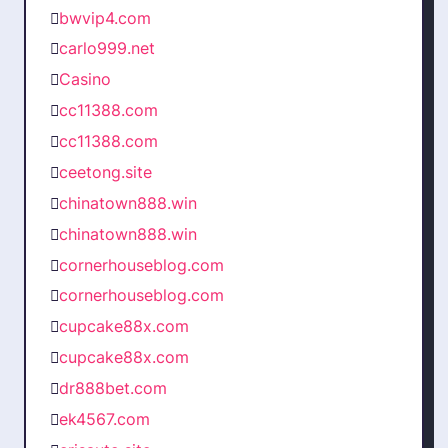
bwvip4.com
carlo999.net
Casino
cc11388.com
cc11388.com
ceetong.site
chinatown888.win
chinatown888.win
cornerhouseblog.com
cornerhouseblog.com
cupcake88x.com
cupcake88x.com
dr888bet.com
ek4567.com