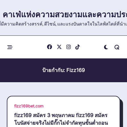
Skip
to
คาเฟ่แห่งความสวยงามและความประทั
content
ที่ที่มีความคิดสร้างสรรค์, ดีไซน์, และแรงบันดาลใจในไลฟ์สไต
ป้ายกำกับ:
Fizz169
fizz169bet.com
fizz169 สมัคร 3 พฤษภาคม fizz169 สมัคร
โบนัสจ่ายจริงไม่มีกั๊กไม่จำกัดทุนขั้นต่ำถอน