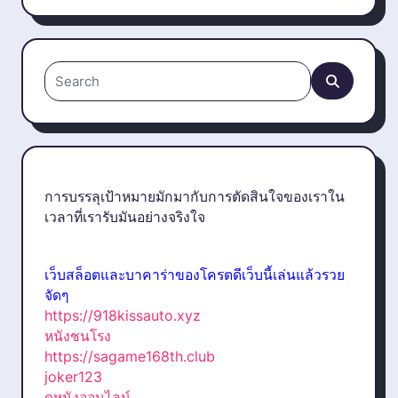
Search
for:
การบรรลุเป้าหมายมักมากับการตัดสินใจของเราใน
เวลาที่เรารับมันอย่างจริงใจ
เว็บสล็อตและบาคาร่าของโครตดีเว็บนี้เล่นแล้วรวย
จัดๆ
https://918kissauto.xyz
หนังชนโรง
https://sagame168th.club
joker123
ดูหนังออนไลน์