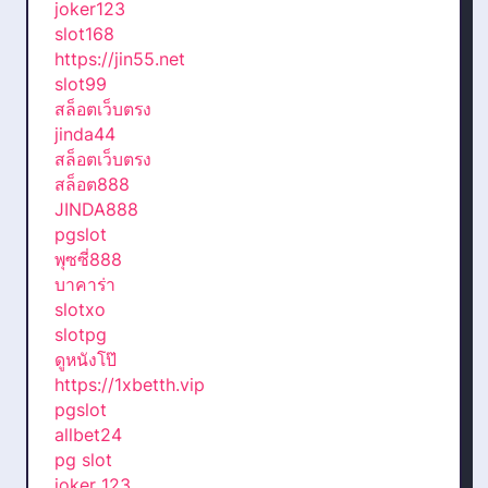
joker123
slot168
https://jin55.net
slot99
สล็อตเว็บตรง
jinda44
สล็อตเว็บตรง
สล็อต888
JINDA888
pgslot
พุซซี่888
บาคาร่า
slotxo
slotpg
ดูหนังโป๊
https://1xbetth.vip
pgslot
allbet24
pg slot
joker 123