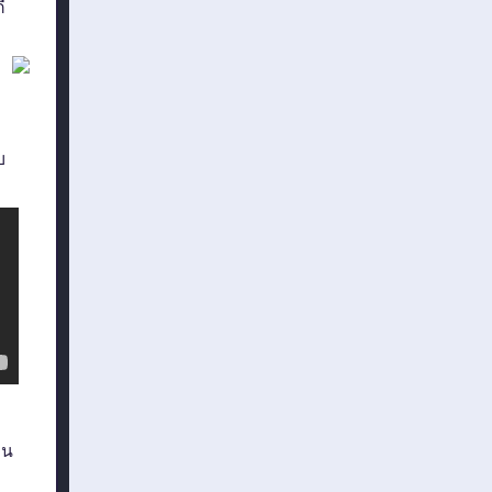
่
บ
าน