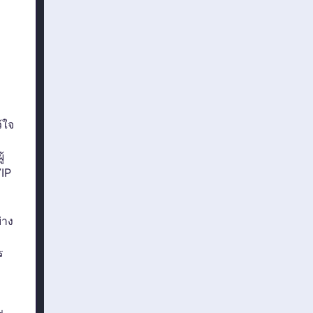
้ใจ
้
VIP
่าง
ร