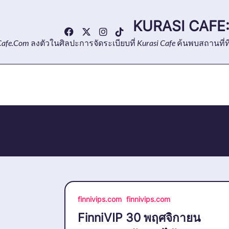
Skip
to
KURASI CAFE: 
content
Cafe.com ลงตัวในศิลปะการจัดระเบียบที่ Kurasi Cafe ค้นพบสถาน
finnivips.com
finnivips.com
FinniVIP 30 พฤศจิกายน