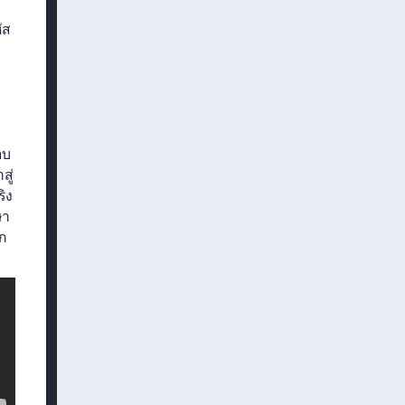
ัส
อบ
สู่
ิง
ษา
าก