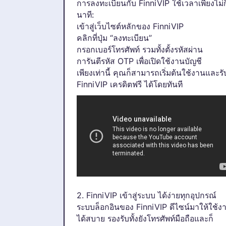
การลงทะเบียนกับ
FinniVIP
ใช้เวลาเพียงไม่กี
นาที:
เข้าสู่เว็บไซต์หลักของ FinniVIP
คลิกที่ปุ่ม “ลงทะเบียน”
กรอกเบอร์โทรศัพท์ รวมทั้งตั้งรหัสผ่าน
การันตีรหัส OTP เพื่อเปิดใช้งานบัญชี
เพียงเท่านี้ คุณก็สามารถเริ่มต้นใช้งานและรั
FinniVIP เครดิตฟรี ได้โดยทันที
2. FinniVIP เข้าสู่ระบบ ได้ง่ายทุกอุปกรณ์
ระบบล็อกอินของ FinniVIP ดีไซน์มาให้ใช้ง
ได้สบาย รองรับทั้งยังโทรศัพท์มือถือและก็