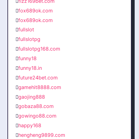
fizz169bet.com
fox689ok.com
fox689ok.com
fullslot
fullslotpg
fullslotpg168.com
funny18
funny18.in
future24bet.com
gamehit8888.com
gaojing888
gobaza88.com
gowingo88.com
happy168
hengheng9899.com