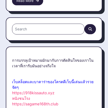
Read More
Search
for:
การบรรลุเป้าหมายมักมากับการตัดสินใจของเราใน
เวลาที่เรารับมันอย่างจริงใจ
เว็บสล็อตและบาคาร่าของโครตดีเว็บนี้เล่นแล้วรวย
จัดๆ
https://918kissauto.xyz
หนังชนโรง
https://sagame168th.club