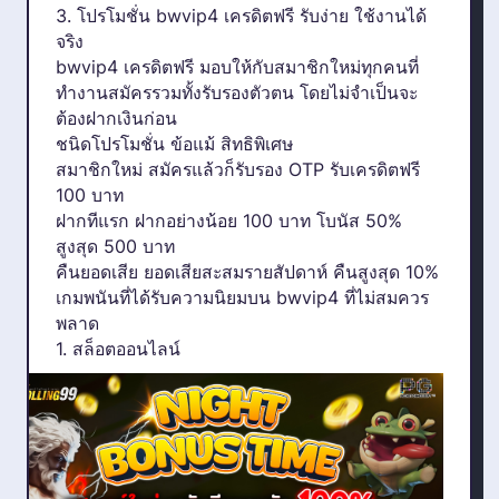
3. โปรโมชั่น bwvip4 เครดิตฟรี รับง่าย ใช้งานได้
จริง
bwvip4 เครดิตฟรี มอบให้กับสมาชิกใหม่ทุกคนที่
ทำงานสมัครรวมทั้งรับรองตัวตน โดยไม่จำเป็นจะ
ต้องฝากเงินก่อน
ชนิดโปรโมชั่น ข้อแม้ สิทธิพิเศษ
สมาชิกใหม่ สมัครแล้วก็รับรอง OTP รับเครดิตฟรี
100 บาท
ฝากทีแรก ฝากอย่างน้อย 100 บาท โบนัส 50%
สูงสุด 500 บาท
คืนยอดเสีย ยอดเสียสะสมรายสัปดาห์ คืนสูงสุด 10%
เกมพนันที่ได้รับความนิยมบน bwvip4 ที่ไม่สมควร
พลาด
1. สล็อตออนไลน์