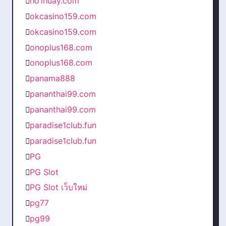
no1huay.com
okcasino159.com
okcasino159.com
onoplus168.com
onoplus168.com
panama888
pananthai99.com
pananthai99.com
paradise1club.fun
paradise1club.fun
PG
PG Slot
PG Slot เว็บใหม่
pg77
pg99