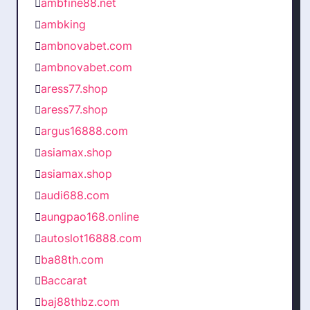
ambfine88.net
ambking
ambnovabet.com
ambnovabet.com
aress77.shop
aress77.shop
argus16888.com
asiamax.shop
asiamax.shop
audi688.com
aungpao168.online
autoslot16888.com
ba88th.com
Baccarat
baj88thbz.com