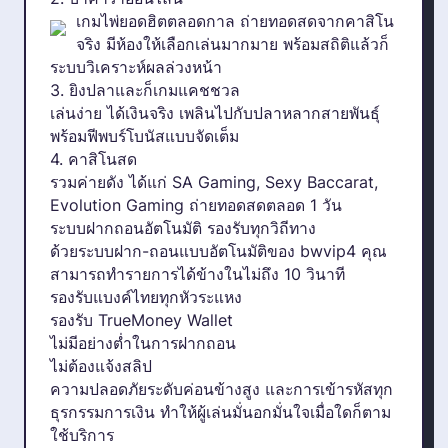
เกมไพ่ยอดฮิตตลอดกาล ถ่ายทอดสดจากคาสิโน
จริง มีห้องให้เลือกเล่นมากมาย พร้อมสถิติแล้วก็
ระบบวิเคราะห์ผลล่วงหน้า
3. ยิงปลาและก็เกมแคชชวล
เล่นง่าย ได้เงินจริง เพลินไปกับปลาหลากสายพันธุ์
พร้อมฟีพบร์โบนัสแบบจัดเต็ม
4. คาสิโนสด
รวมค่ายดัง ได้แก่ SA Gaming, Sexy Baccarat,
Evolution Gaming ถ่ายทอดสดตลอด 1 วัน
ระบบฝากถอนอัตโนมัติ รองรับทุกวิถีทาง
ด้วยระบบฝาก-ถอนแบบอัตโนมัติของ bwvip4 คุณ
สามารถทำรายการได้ข้างในไม่ถึง 10 วินาที
รองรับแบงค์ไทยทุกหัวระแหง
รองรับ TrueMoney Wallet
ไม่มีอย่างต่ำในการฝากถอน
ไม่ต้องแจ้งสลิป
ความปลอดภัยระดับค่อนข้างสูง และการเข้ารหัสทุก
ธุรกรรมการเงิน ทำให้ผู้เล่นมั่นอกมั่นใจเมื่อใดก็ตาม
ใช้บริการ