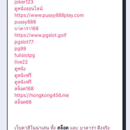
joker123
ดูหนังออนไลน์
https://www.pussy888play.com
pussy888
บาคาร่า168
https://www.pgslot.golf
pgslot77
pg99
fullslotpg
live22
ดูหนัง
ดูหนังฟรี
ดูหนังฟรี
สล็อต168
https://hongkong456.me
สล็อต66
เว็บคาสิโนน่าเล่น ทั้ง
สล็อต
และ
บาคาร่า
ตึงจริง