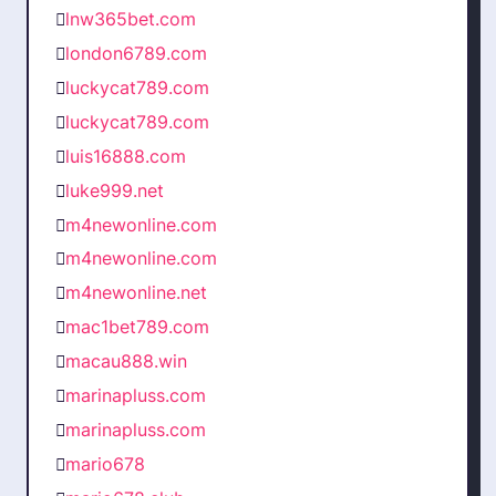
lnw365bet.com
london6789.com
luckycat789.com
luckycat789.com
luis16888.com
luke999.net
m4newonline.com
m4newonline.com
m4newonline.net
mac1bet789.com
macau888.win
marinapluss.com
marinapluss.com
mario678