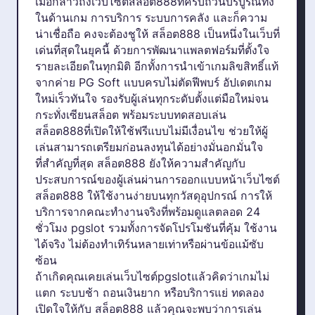
เมื่อกล่าวถึงเว็บไซต์สล็อต888ที่ครบถ้วนบริบูรณ์ทั้ง
ในด้านเกม การบริการ ระบบการคลัง และก็ความ
น่าเชื่อถือ คงจะต้องชูให้ สล็อต888 เป็นหนึ่งในเว็บที่
เด่นที่สุดในยุคนี้ ด้วยการพัฒนาแพลตฟอร์มที่ตั้งใจ
รายละเอียดในทุกมิติ อีกทั้งการนำเข้าเกมลิขสิทธิ์แท้
จากค่าย PG Soft แบบครบไม่ตัดฟีพบร์ อัปเดตเกม
ใหม่เร็วทันใจ รองรับผู้เล่นทุกระดับตั้งแต่มือใหม่จน
กระทั่งเซียนสล็อต พร้อมระบบทดสอบเล่น
สล็อต888ที่เปิดให้ใช้ฟรีแบบไม่มีเงื่อนไข ช่วยให้ผู้
เล่นสามารถเตรียมก่อนลงทุนได้อย่างมั่นอกมั่นใจ
ที่สำคัญที่สุด สล็อต888 ยังให้ความสำคัญกับ
ประสบการณ์ของผู้เล่นผ่านการออกแบบหน้าเว็บไซต์
สล็อต888 ให้ใช้งานง่ายบนทุกวัสดุอุปกรณ์ การให้
บริการจากคณะทำงานจริงที่พร้อมดูแลตลอด 24
ชั่วโมง pgslot รวมทั้งการจัดโปรโมชันที่คุ้ม ใช้งาน
ได้จริง ไม่ต้องทำเทิร์นหลายเท่าหรือผ่านข้อแม้ซับ
ซ้อน
ถ้าเกิดคุณเคยเล่นเว็บไซต์pgslotแล้วคิดว่าเกมไม่
แตก ระบบช้า ถอนเงินยาก หรือบริการแย่ ทดลอง
เปิดใจให้กับ สล็อต888 แล้วคุณจะพบว่าการเล่น