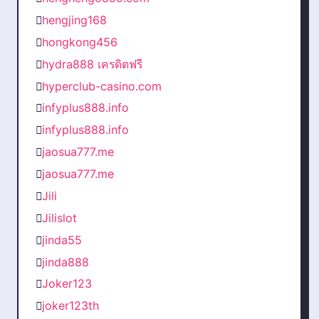
hengjing168
hongkong456
hydra888 เครดิตฟรี
hyperclub-casino.com
infyplus888.info
infyplus888.info
jaosua777.me
jaosua777.me
Jili
Jilislot
jinda55
jinda888
Joker123
joker123th