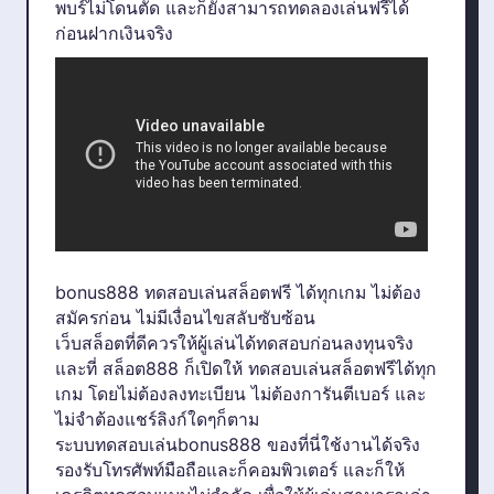
พบร์ไม่โดนตัด และก็ยังสามารถทดลองเล่นฟรีได้
ก่อนฝากเงินจริง
bonus888
ทดสอบเล่นสล็อตฟรี ได้ทุกเกม ไม่ต้อง
สมัครก่อน ไม่มีเงื่อนไขสลับซับซ้อน
เว็บสล็อตที่ดีควรให้ผู้เล่นได้ทดสอบก่อนลงทุนจริง
และที่ สล็อต888 ก็เปิดให้ ทดสอบเล่นสล็อตฟรีได้ทุก
เกม โดยไม่ต้องลงทะเบียน ไม่ต้องการันตีเบอร์ และ
ไม่จำต้องแชร์ลิงก์ใดๆก็ตาม
ระบบทดสอบเล่นbonus888 ของที่นี่ใช้งานได้จริง
รองรับโทรศัพท์มือถือและก็คอมพิวเตอร์ และก็ให้