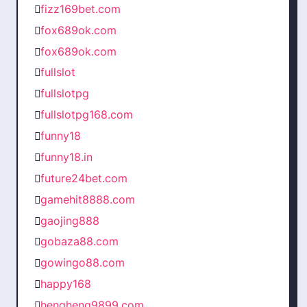
fizz169bet.com
fox689ok.com
fox689ok.com
fullslot
fullslotpg
fullslotpg168.com
funny18
funny18.in
future24bet.com
gamehit8888.com
gaojing888
gobaza88.com
gowingo88.com
happy168
hengheng9899.com