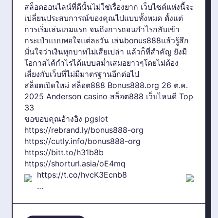
สล็อตออนไลน์ที่ดีนั้นไม่ใช่เรื่องยาก เว็บไซต์แห่งนี้จะ
เปลี่ยนประสบการณ์ของคุณไปแบบทั้งหมด ตั้งแต่
การเริ่มเล่นเกมแรก จนถึงการถอนกำไรกลับเข้า
กระเป๋าแบบพอใจแต่ละวัน เล่นbonus888แล้วรู้สึก
มั่นใจว่าเงินทุกบาทไม่เสียเปล่า แล้วก็ที่สำคัญ ยังมี
โอกาสได้กำไรได้แบบสม่ำเสมอยาวๆโดยไม่ต้อง
เสี่ยงกับเว็บที่ไม่มีมาตรฐานอีกต่อไป
สล็อตเปิดใหม่ สล็อต888 Bonus888.org 26 ต.ค.
2025 Anderson casino สล็อต888 เว็บไหนดี Top
33
ขอขอบคุณอ้างอิง
pgslot
https://rebrand.ly/bonus888-org
https://cutly.info/bonus888-org
https://bitt.to/h31b8b
https://shorturl.asia/oE4mq
https://t.co/hvcK3Ecnb8
…