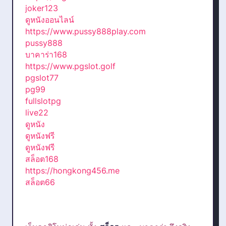
joker123
ดูหนังออนไลน์
https://www.pussy888play.com
pussy888
บาคาร่า168
https://www.pgslot.golf
pgslot77
pg99
fullslotpg
live22
ดูหนัง
ดูหนังฟรี
ดูหนังฟรี
สล็อต168
https://hongkong456.me
สล็อต66