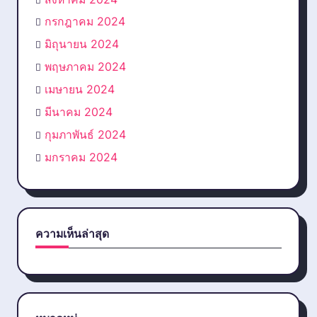
กรกฎาคม 2024
มิถุนายน 2024
พฤษภาคม 2024
เมษายน 2024
มีนาคม 2024
กุมภาพันธ์ 2024
มกราคม 2024
ความเห็นล่าสุด