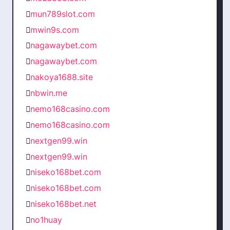
mun789slot.com
mwin9s.com
nagawaybet.com
nagawaybet.com
nakoya1688.site
nbwin.me
nemo168casino.com
nemo168casino.com
nextgen99.win
nextgen99.win
niseko168bet.com
niseko168bet.com
niseko168bet.net
no1huay