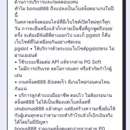
ด้านการบริการและก็ผลตอบแทน
ทำไม bonus888 ถึงแปลงเป็นเว็บสล็อตมาแรงในปี
นี้
ในตลาดสล็อตออนไลน์ที่มีเว็บไซต์เปิดใหม่ทุกวี่ทุก
วัน การจะยืนหนึ่งแล้วก็กลายเป็นชื่อที่ถูกพูดถึงบ่อย
ครั้ง จะต้องมีข้อดีที่ต่างออกไป และก็ pgslot ก็คือ
เว็บไซต์ที่ไม่เหมือนกันอย่างชัดเจน
pgslot
• ให้บริการด้วยระบบเว็บไซต์pgslotตรง ไม่
ผ่านเอเย่นต์
• ใช้ระบบเชื่อมต่อ API แท้จากค่าย PG Soft
• ไม่มีการปรับเรท ลดโอกาสแตก หรือจำกัดกำไรผู้
เล่น
• เกมสล็อต888 อัปเดตเร็ว มีเกมใหม่ก่อนคนไหน
กันแน่
• บริการลูกค้าแบบมืออาชีพ ตอบไว ไม่ต้องรอนาน
สล็อต888 ไม่ได้เป็นเพียงแต่เว็บสล็อตที่
เล่นbonus888 แล้วสนุก แต่ยังสร้างความเชื่อมั่นให้
กับผู้เล่นทุกคนว่าสามารถทำกำไรแล้วก็เบิกเงินจริง
ได้โดยไม่มีปัญหา
bonus888 รวมเกมสล็อตแตกง่ายจากค่าย PG