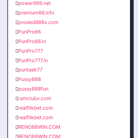
power999.net
premium66.info
proded888x.com
PunPro66
PunPro66.in
PunPro777
PunPro777.in
puntaek77
Pussy888
pussy888fun
ramclubx.com
realflikbet.com
realflikbet.com
RENO88WIN.COM
RENO88WIN.COM