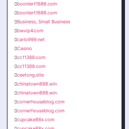
boonlert1688.com
boonlert1688.com
Business, Small Business
bwvip4.com
carlo999.net
Casino
cc11388.com
cc11388.com
ceetong.site
chinatown888.win
chinatown888.win
cornerhouseblog.com
cornerhouseblog.com
cupcake88x.com
cupcake88x.com