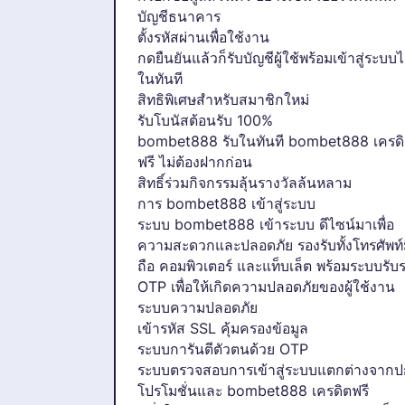
บัญชีธนาคาร
ตั้งรหัสผ่านเพื่อใช้งาน
กดยืนยันแล้วก็รับบัญชีผู้ใช้พร้อมเข้าสู่ระบบไ
ในทันที
สิทธิพิเศษสำหรับสมาชิกใหม่
รับโบนัสต้อนรับ 100%
bombet888
รับในทันที bombet888 เครด
ฟรี ไม่ต้องฝากก่อน
สิทธิ์ร่วมกิจกรรมลุ้นรางวัลล้นหลาม
การ bombet888 เข้าสู่ระบบ
ระบบ bombet888 เข้าระบบ ดีไซน์มาเพื่อ
ความสะดวกและปลอดภัย รองรับทั้งโทรศัพท์
ถือ คอมพิวเตอร์ และแท็บเล็ต พร้อมระบบรับ
OTP เพื่อให้เกิดความปลอดภัยของผู้ใช้งาน
ระบบความปลอดภัย
เข้ารหัส SSL คุ้มครองข้อมูล
ระบบการันตีตัวตนด้วย OTP
ระบบตรวจสอบการเข้าสู่ระบบแตกต่างจากป
โปรโมชั่นและ bombet888 เครดิตฟรี