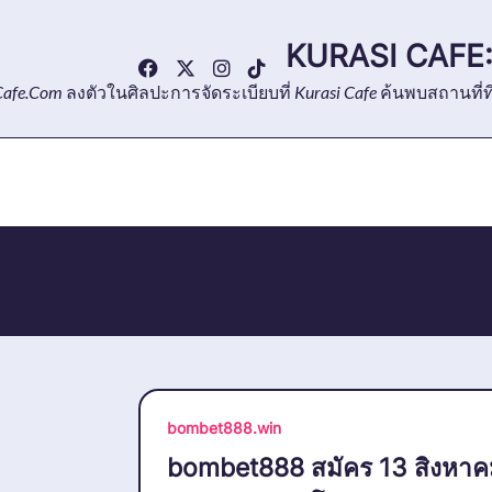
Skip
to
KURASI CAFE: 
content
Cafe.com ลงตัวในศิลปะการจัดระเบียบที่ Kurasi Cafe ค้นพบสถาน
bombet888.win
bombet888 สมัคร 13 สิงหา