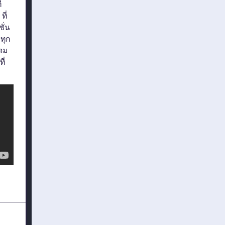
่
ที่
ั่น
ทุก
อม
ี่