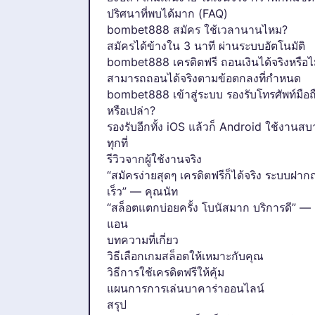
ปริศนาที่พบได้มาก (FAQ)
bombet888 สมัคร ใช้เวลานานไหม?
สมัครได้ข้างใน 3 นาที ผ่านระบบอัตโนมัติ
bombet888 เครดิตฟรี ถอนเงินได้จริงหรือไ
สามารถถอนได้จริงตามข้อตกลงที่กำหนด
bombet888 เข้าสู่ระบบ รองรับโทรศัพท์มือถ
หรือเปล่า?
รองรับอีกทั้ง iOS แล้วก็ Android ใช้งานสบ
ทุกที่
รีวิวจากผู้ใช้งานจริง
“สมัครง่ายสุดๆ เครดิตฟรีก็ได้จริง ระบบฝา
เร็ว” — คุณนัท
“สล็อตแตกบ่อยครั้ง โบนัสมาก บริการดี” —
แอน
บทความที่เกี่ยว
วิธีเลือกเกมสล็อตให้เหมาะกับคุณ
วิธีการใช้เครดิตฟรีให้คุ้ม
แผนการการเล่นบาคาร่าออนไลน์
สรุป