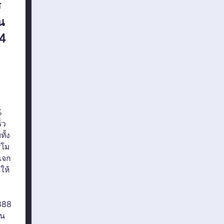
ร
น
44
%
็ว
ั้ง
รโม
่แจก
ให้
888
่น