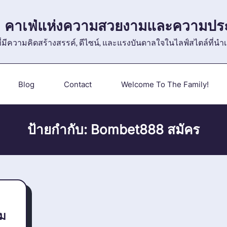
คาเฟ่แห่งความสวยงามและความประทั
ที่ที่มีความคิดสร้างสรรค์, ดีไซน์, และแรงบันดาลใจในไลฟ์สไต
Blog
Contact
Welcome To The Family!
ป้ายกำกับ:
Bombet888 สมัคร
คม