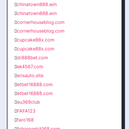
chinatown888.win
chinatown888.win
cornerhouseblog.com
cornerhouseblog.com
cupcake88x.com
cupcake88x.com
dr888bet.com
ek4567.com
erisauto.site
etbet16888.com
etbet16888.com
eu369club
FAFA123
faro168
fcharoenkit168.com