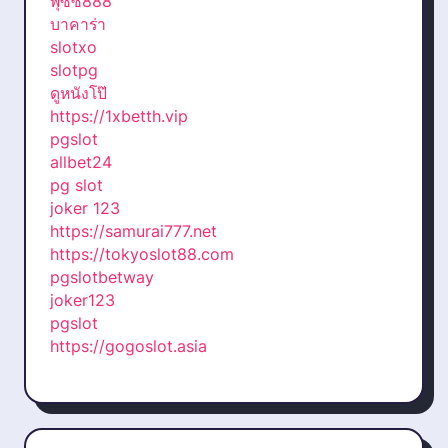
พุซซี่888
บาคาร่า
slotxo
slotpg
ดูหนังโป๊
https://1xbetth.vip
pgslot
allbet24
pg slot
joker 123
https://samurai777.net
https://tokyoslot88.com
pgslotbetway
joker123
pgslot
https://gogoslot.asia