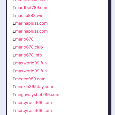
mac1bet789.com
macau888.win
marinapluss.com
marinapluss.com
mario678
mario678.club
mario678.info
maxworld99.fun
maxworld99.fun
medee989.com
meekin365day.com
megawaysbet789.com
mercyrosa168.com
mercyrosa168.com