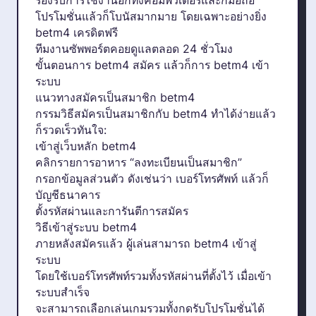
รองรับการใช้งานอีกทั้งคอมพิวเตอร์และก็มือถือ
โปรโมชั่นแล้วก็โบนัสมากมาย โดยเฉพาะอย่างยิ่ง
betm4 เครดิตฟรี
ทีมงานซัพพอร์ตคอยดูแลตลอด 24 ชั่วโมง
ขั้นตอนการ betm4 สมัคร แล้วก็การ betm4 เข้า
ระบบ
แนวทางสมัครเป็นสมาชิก betm4
กรรมวิธีสมัครเป็นสมาชิกกับ betm4 ทำได้ง่ายแล้ว
ก็รวดเร็วทันใจ:
เข้าสู่เว็บหลัก betm4
คลิกรายการอาหาร “ลงทะเบียนเป็นสมาชิก”
กรอกข้อมูลส่วนตัว ดังเช่นว่า เบอร์โทรศัพท์ แล้วก็
บัญชีธนาคาร
ตั้งรหัสผ่านและการันตีการสมัคร
วิธีเข้าสู่ระบบ betm4
ภายหลังสมัครแล้ว ผู้เล่นสามารถ betm4 เข้าสู่
ระบบ
โดยใช้เบอร์โทรศัพท์รวมทั้งรหัสผ่านที่ตั้งไว้ เมื่อเข้า
ระบบสำเร็จ
จะสามารถเลือกเล่นเกมรวมทั้งกดรับโปรโมชั่นได้