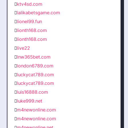
ktv4sd.com
lalikabetsgame.com
lionel99.fun
lionth168.com
lionth168.com
live22
lnw365bet.com
london6789.com
luckycat789.com
luckycat789.com
luis16888.com
luke999.net
m4newonline.com
m4newonline.com
m4newonline.net