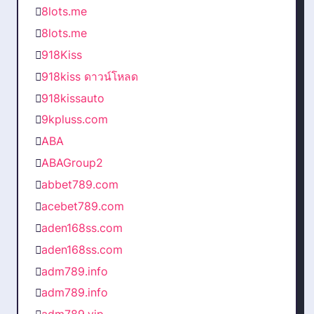
8lots.me
8lots.me
918Kiss
918kiss ดาวน์โหลด
918kissauto
9kpluss.com
ABA
ABAGroup2
abbet789.com
acebet789.com
aden168ss.com
aden168ss.com
adm789.info
adm789.info