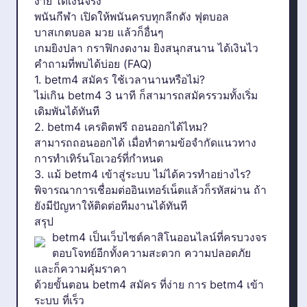
ง่าย ได้เงินจริง
พนันกีฬา เปิดให้พนันครบทุกลีกดัง ฟุตบอล
บาสเกตบอล มวย แล้วก็อื่นๆ
เกมยิงปลา กราฟิกงดงาม ยิงสนุกสนาน ได้เงินไว
คำถามที่พบได้บ่อย (FAQ)
1. betm4 สมัคร ใช้เวลานานหรือไม่?
ไม่เกิน
betm4
3 นาที ก็สามารถสมัครรวมทั้งเริ่ม
เดิมพันได้ทันที
2. betm4 เครดิตฟรี ถอนออกได้ไหม?
สามารถถอนออกได้ เมื่อทำตามข้อจำกัดแนวทาง
การทำเทิร์นโอเวอร์ที่กำหนด
3. แม้ betm4 เข้าสู่ระบบ ไม่ได้ควรทำอย่างไร?
พิจารณาการเชื่อมต่ออินเทอร์เน็ตแล้วก็รหัสผ่าน ถ้า
ยังมีปัญหาให้ติดต่อทีมงานได้ทันที
สรุป
betm4 เป็นเว็บไซต์คาสิโนออนไลน์ที่ครบวงจร
ตอบโจทย์อีกทั้งความสะดวก ความปลอดภัย
และก็ความคุ้มราคา
ด้วยขั้นตอน betm4 สมัคร ที่ง่าย การ betm4 เข้า
ระบบ ที่เร็ว