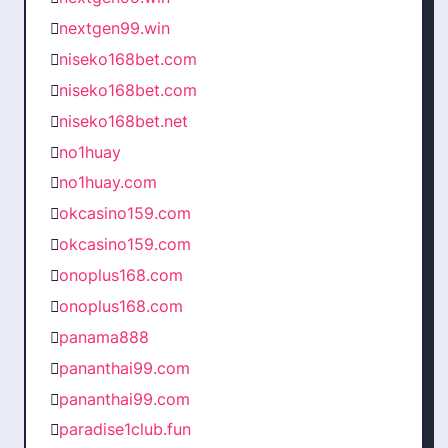
nextgen99.win
niseko168bet.com
niseko168bet.com
niseko168bet.net
no1huay
no1huay.com
okcasino159.com
okcasino159.com
onoplus168.com
onoplus168.com
panama888
pananthai99.com
pananthai99.com
paradise1club.fun