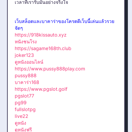
เวลาที่เรารับมันอย่างจริงใจ
เว็บสล็อตและบาคาร่าของโครตดีเว็บนี้เล่นแล้วรวย
จัดๆ
https://918kissauto.xyz
หนังชนโรง
https://sagame168th.club
joker123
ดูหนังออนไลน์
https://www.pussy888play.com
pussy888
บาคาร่า168
https://www.pgslot.golf
pgslot77
pg99
fullslotpg
live22
ดูหนัง
ดูหนังฟรี