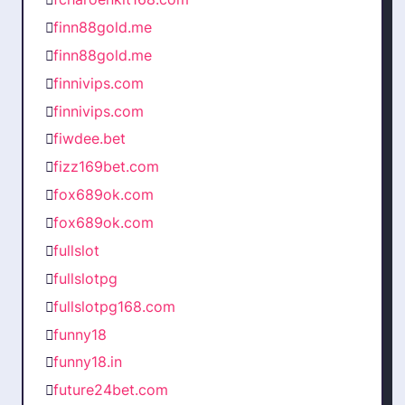
finn88gold.me
finn88gold.me
finnivips.com
finnivips.com
fiwdee.bet
fizz169bet.com
fox689ok.com
fox689ok.com
fullslot
fullslotpg
fullslotpg168.com
funny18
funny18.in
future24bet.com