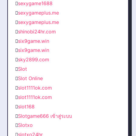
sexygame1688
sexygameplus.me
sexygameplus.me
shinobi24hr.com
six9game.win
six9game.win
sky2899.com
Slot
Slot Online
slot1111ok.com
slot1111ok.com
slot168
Slotgame666 เข้าสู่ระบบ
Slotxo
slotxo24hr