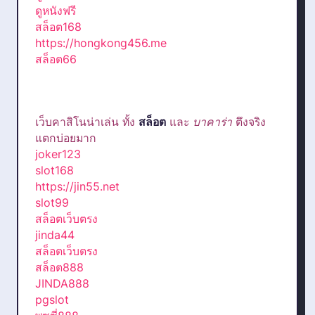
ดูหนังฟรี
สล็อต168
https://hongkong456.me
สล็อต66
เว็บคาสิโนน่าเล่น ทั้ง
สล็อต
และ
บาคาร่า
ตึงจริง
แตกบ่อยมาก
joker123
slot168
https://jin55.net
slot99
สล็อตเว็บตรง
jinda44
สล็อตเว็บตรง
สล็อต888
JINDA888
pgslot