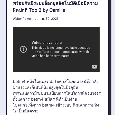
พร้อมกันมีระบบล็อกยูสอัตโนมัติเมื่อมีความ
ผิดปกติ Top 2 by Camille
Walter Powell
ก.ย. 30, 2025
betm4 หนึ่งในแพลตฟอร์มคาสิโนออนไลน์ที่กำลัง
มาแรงและก็เป็นที่นิยมสูงสุดในปัจจุบัน
เพราะเหตุว่ามีระบบระเบียบการให้บริการที่ครบวงจร
ตั้งแต่การ betm4 สมัคร ที่ทำเป็นง่าย
ไปจนกระทั่งการ betm4 เข้าระบบ ที่สะดวกรวมทั้ง
ไม่เป็นอันตราย