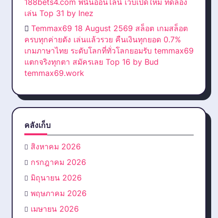
188bets4.com พนันออนไลน์ เว็บเปิดใหม่ ทดลอง
เล่น Top 31 by Inez
Temmax69 18 August 2569 สล็อต เกมสล็อต
ครบทุกค่ายดัง เล่นแล้วรวย คืนเงินทุกยอด 0.7%
เกมภาษาไทย ระดับโลกที่ทั่วโลกยอมรับ temmax69
แตกจริงทุกตา สมัครเลย Top 16 by Bud
temmax69.work
คลังเก็บ
สิงหาคม 2026
กรกฎาคม 2026
มิถุนายน 2026
พฤษภาคม 2026
เมษายน 2026