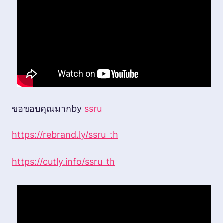
ขอขอบคุณมากby
ssru
https://rebrand.ly/ssru_th
https://cutly.info/ssru_th