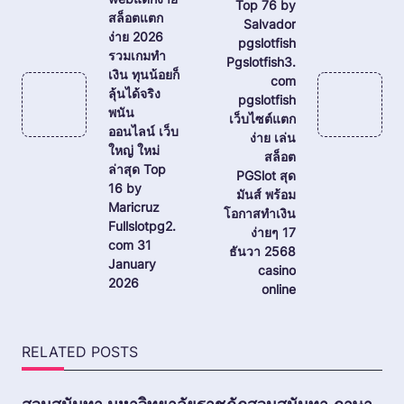
Top 76 by
reader-
สล็อตแตก
Salvador
ง่าย 2026
text">Page</span>
pgslotfish
รวมเกมทำ
Pgslotfish3.
เงิน ทุนน้อยก็
com
ลุ้นได้จริง
pgslotfish
พนัน
เว็บไซต์แตก
ออนไลน์ เว็บ
ง่าย เล่น
ใหญ่ ใหม่
สล็อต
ล่าสุด Top
PGSlot สุด
16 by
มันส์ พร้อม
Maricruz
โอกาสทำเงิน
Fullslotpg2.
ง่ายๆ 17
com 31
ธันวา 2568
January
casino
2026
online
RELATED POSTS