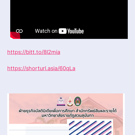
https://bitt.to/8l2mia
https://shorturl.asia/60qLa