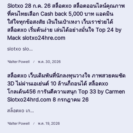
Slotxo 28 ก.ค. 26 สล็อตxo สล็อตออนไลน์คุณภาพ
ที่คนไทยเลือก Cash back 5,000 บาท แอดมิน
ใส่ใจทุกข้อสงสัย เงินในเป๋าเหงา เว็บเราช่วยได้
สล็อตxo เริ่มต้นง่าย เล่นได้อย่างมั่นใจ Top 24 by
Mack slotxo24hre.com
slotxo slo...
Walter Powell
พ.ค. 30, 2026
สล็อตxo เว็บเดิมพันที่นักลงทุนวางใจ ภาพสวยคมชัด
3D ไม่ผ่านเอเย่นต์ 10 ล้านก็ถอนได้ สล็อตxo
โกลเด้น456 การันตีความสนุก Top 33 by Carmen
Slotxo24hrd.com 8 กรกฎาคม 26
สล็อตxo เก...
Walter Powell
พ.ค. 19, 2026