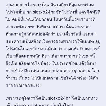
เล่นง่ายจ่ายไว ระบบไหลลื่น เสถียรที่สุด มาพร้อม
โปรโมชั่นมาก slotxo24hr จัดโปรโมชั่นเครดิตฟรีที่
ไม่เคยมีที่แหน่งใดมาก่อน ไหนๆวันนี้พวกเราบางที
อาจจะพึ่งเคยพบกันทีแรก แม้กระนั้นพวกเรามา
ทำความรู้จักกันหน่อยดีกว่า ประเดี๋ยววันนี้ แอดจะ
แนะความเป็นสล็อตเว็บตรงของพวกเราให้แบบทะลุปุ
โปร่งกันไปเลยจ๊ะ บอกได้เลยว่า ของแท้ครับผมจารย์
เว็บ สล็อตแตกหนัก ที่หาได้ยากมากมายในขณะนี้
ยิ่งเป็น สล็อตเว็บไซต์ตรง ในประเทศไทยแล้วยิ่งหา
ยากเข้าไปอีก เล่นก่อนแตกก่อน มาตรฐานสากลโลก
ร่ำรวย มั่นคง ไม่เป็นอันตราย เชื่อใจได้ พร้อมให้ทั่ว
ราชอาณาจักรแรง!
เพราะเหตุใดเราถึงเป็น slotxo24hr ถึงเป็นปากทาง
เข้า สล็อตxo slot ที่ยอดเยี่ยมในโลก!