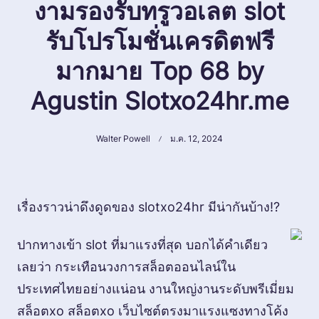
งามรองรับทรูวอเลต slot
รับโปรโมชั่นเครดิตฟรี
มากมาย Top 68 by
Agustin Slotxo24hr.me
Walter Powell
ม.ค. 12, 2024
เรื่องราวน่าดึงดูดของ slotxo24hr มีน่ากันบ้าง!?
ปากทางเข้า slot ที่มาแรงที่สุด บอกได้คำเดียว
เลยว่า กระเทือนวงการสล็อตออนไลน์ใน
ประเทศไทยอย่างแน่อน งานใหญ่งานระดับพรีเมี่ยม
สล็อตxo สล็อตxo เว็บไซต์ตรงมาแรงแซงทางโค้ง