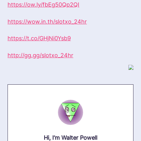
https://ow.ly/fbEg50Qp2QI
https://wow.in.th/slotxo_24hr
https://t.co/GHjNi0Ysb9
http://gg.gg/slotxo_24hr
Hi, I’m
Walter Powell