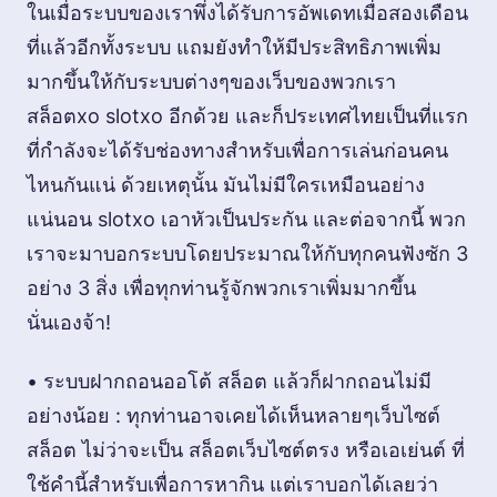
ในเมื่อระบบของเราพึ่งได้รับการอัพเดทเมื่อสองเดือน
ที่แล้วอีกทั้งระบบ แถมยังทำให้มีประสิทธิภาพเพิ่ม
มากขึ้นให้กับระบบต่างๆของเว็บของพวกเรา
สล็อตxo slotxo อีกด้วย และก็ประเทศไทยเป็นที่แรก
ที่กำลังจะได้รับช่องทางสำหรับเพื่อการเล่นก่อนคน
ไหนกันแน่ ด้วยเหตุนั้น มันไม่มีใครเหมือนอย่าง
แน่นอน slotxo เอาหัวเป็นประกัน และต่อจากนี้ พวก
เราจะมาบอกระบบโดยประมาณให้กับทุกคนฟังซัก 3
อย่าง 3 สิ่ง เพื่อทุกท่านรู้จักพวกเราเพิ่มมากขึ้น
นั่นเองจ้า!
• ระบบฝากถอนออโต้ สล็อต แล้วก็ฝากถอนไม่มี
อย่างน้อย : ทุกท่านอาจเคยได้เห็นหลายๆเว็บไซต์
สล็อต ไม่ว่าจะเป็น สล็อตเว็บไซต์ตรง หรือเอเย่นต์ ที่
ใช้คำนี้สำหรับเพื่อการหากิน แต่เราบอกได้เลยว่า