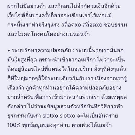
ฝากไม่มีอย่างต่ำ และก็ถอนไม่จำกัดวงเงินอีกด้วย
เว็บไซต์อื่นบางครั้งก็อาจจะเขียนเอาไว้เท่ๆแม้
กระนั้นเราทำจริงๆแรง สล็อตxo สล็อตxo ชอบธรรม
และไม่คดโกงคนใดอย่างแน่นอนจ้า
• ระบบรักษาความปลอดภัย : ระบบนี้พวกเรามั่นอก
มั่นใจสูงที่สุด เพราะนำเข้าจากอเมริกา ไม่ว่าจะเป็น
ติดอยู่สิออนไลน์ที่แหน่งใดในอเมริกา ทั้งๆที่ดังๆแล้ว
ก็ที่ใหญ่มากๆก็ใช้ระบบเดียวกันกับเรา เนื่องจากเรารู้
เรื่องว่า ลูกค้าทุกท่านอยากได้ความปลอดภัยอย่าง
มากสำหรับเพื่อการเข้ามาเล่นกับพวกเรา ด้วยเหตุผล
ดังกล่าว ไม่ว่าจะข้อมูลส่วนตัวหรือบันทึกวิธีการทำ
ธุรกรรมกับเรา slotxo slotxo จะไม่เป็นอันตราย
100% ทุกข้อมูลของทุกท่าน หายห่วงได้เลยจ้า