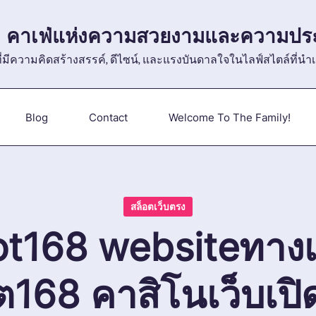
คาเฟ่แห่งความสวยงามและความประทั
ที่ที่มีความคิดสร้างสรรค์, ดีไซน์, และแรงบันดาลใจในไลฟ์สไต
Blog
Contact
Welcome To The Family!
สล็อตเว็บตรง
ot168 websiteทางเ
ต168 คาสิโนเว็บเปิ