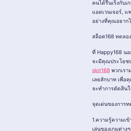
คนได้รื้นเริงกั
แอดเวนเจอร์, แฟน
อย่างที่คุณอยากไ
สล็อต168 ทดลองเล
ที่ Happy168 นอก
จะมีคุณประโยชน์
slot168
พวกเรามอ
เลยสักบาท เพื่อค
จะทำการตัดสินใ
จุดเด่นของการทด
1.ความรู้ความเข้
เล่นของเกมต่างๆ