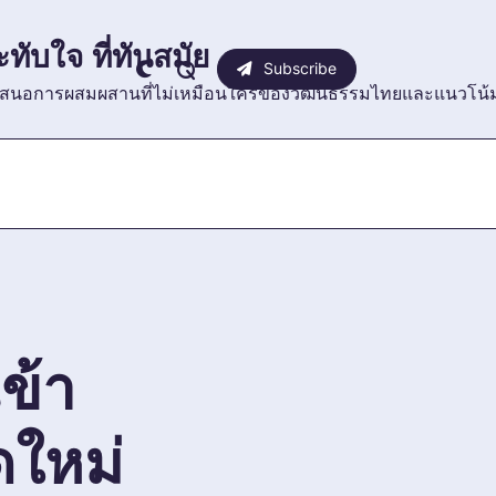
บใจ ที่ทันสมัย
Subscribe
ล์ที่นำเสนอการผสมผสานที่ไม่เหมือนใครของวัฒนธรรมไทยและแนวโน้
ข้า
ดใหม่