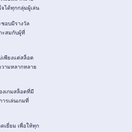
้ทุกกลุ่มผู้เล่น
ละชอบมีรางวัล
สมกับผู้ที่
่เพียงแต่สล็อต
ูกใจความหลากหลาย
องเกมสล็อตที่มี
ารเล่นเกมที่
ยี่ยม เพื่อให้ทุก