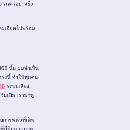
วนตัวอย่างยิ่ง
ายละเอียดไปพร้อม
68 นั้น ผมจำเป็น
งนี้ ทำให้ทุกคน
68
ระบบเสียง,
ันเบื่อ เรามาดู
อบการพนันที่เต็ม
ที่มีธีมมากมาย