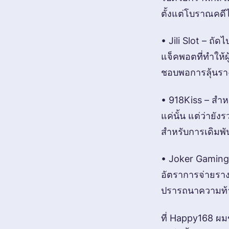
ตั้งแต่โบราณคดีไ
• Jili Slot – ถัด
แจ็คพอตที่ทำให้ผู
ชอบพอการลุ้นรา
• 918Kiss – สำหร
แค่นั้น แต่ว่ายั
สำหรับการเดิมพั
• Joker Gaming –
อัตราการจ่ายรางว
ปรารถนาความท้าท
ที่ Happy168 ผมข