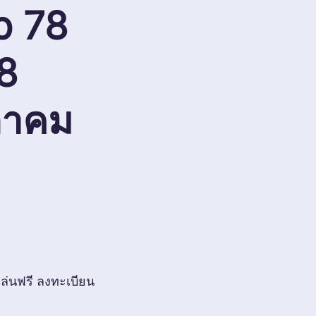
p 78
8
ภาคม
ล่นฟรี ลงทะเบียน