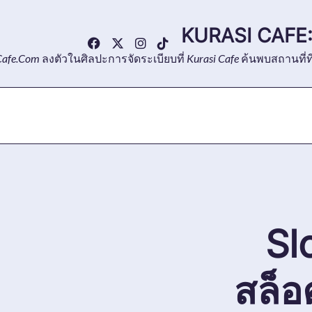
Skip
to
KURASI CAFE: 
content
Cafe.com ลงตัวในศิลปะการจัดระเบียบที่ Kurasi Cafe ค้นพบสถาน
Sl
สล็อ