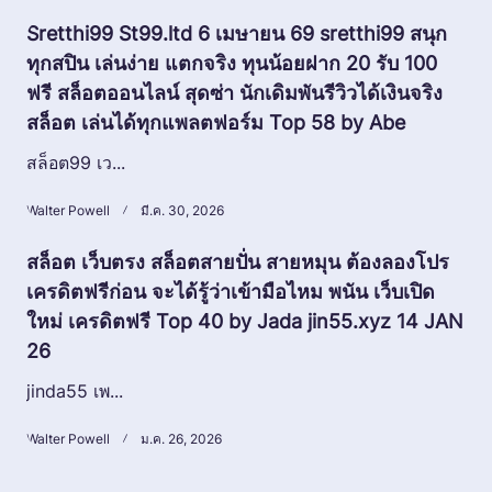
Sretthi99 St99.ltd 6 เมษายน 69 sretthi99 สนุก
ทุกสปิน เล่นง่าย แตกจริง ทุนน้อยฝาก 20 รับ 100
ฟรี สล็อตออนไลน์ สุดซ่า นักเดิมพันรีวิวได้เงินจริง
สล็อต เล่นได้ทุกแพลตฟอร์ม Top 58 by Abe
สล็อต99 เว...
Walter Powell
มี.ค. 30, 2026
สล็อต เว็บตรง สล็อตสายปั่น สายหมุน ต้องลองโปร
เครดิตฟรีก่อน จะได้รู้ว่าเข้ามือไหม พนัน เว็บเปิด
ใหม่ เครดิตฟรี Top 40 by Jada jin55.xyz 14 JAN
26
jinda55 เพ...
Walter Powell
ม.ค. 26, 2026