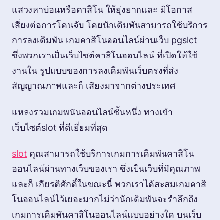
แสวงหาบ่อนหรือคาสิโน ให้ยุ่งยากและ มีโอกาส
เสี่ยงต่อการโดนจับ โดยนักเดิมพันสามารถใช้บริการ
การลงเดิมพัน เกมคาสิโนออนไลน์ผ่านเว็บ pgslot
ซึ่งพวกเราเป็นเว็บไซต์คาสิโนออนไลน์ ที่เปิดให้ใช้
งานใน รูปแบบของการลงเดิมพันเว็บตรงที่ส่ง
สัญญาณภาพและก็ เสียงมาจากต่างประเทศ
แหล่งรวมเกมพนันออนไลน์ชั้นหนึ่ง ทางเข้า
เว็บไซต์slot ที่ดีเยี่ยมที่สุด
slot
คุณสามารถใช้บริการเกมการเดิมพันคาสิโน
ออนไลน์ผ่านทางเว็บของเรา ซึ่งเป็นเว็บที่มีคุณภาพ
และก็ เกียรติศักดิ์ในขณะนี้ พวกเราได้สะสมเกมคาสิ
โนออนไลน์ไว้เยอะมากไม่ว่านักเดิมพันจะรำลึกถึง
เกมการเดิมพันคาสิโนออนไลน์แบบอย่างใด บนเว็บ