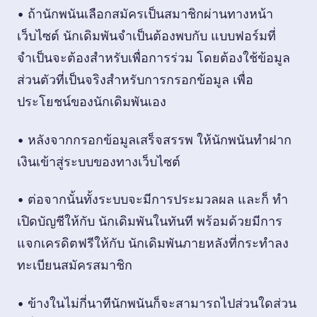
• ถ้านักพนันเลือกสมัครเป็นสมาชิกผ่านทางหน้า
เว็บไซต์ นักเดิมพันจำเป็นต้องพบกับ แบบฟอร์มที่
จำเป็นจะต้องสำหรับเพื่อการร่วม โดยต้องใช้ข้อมูล
ส่วนตัวที่เป็นจริงสำหรับการกรอกข้อมูล เพื่อ
ประโยชน์ของนักเดิมพันเอง
• หลังจากกรอกข้อมูลเสร็จสรรพ ให้นักพนันทำฝาก
เงินเข้าสู่ระบบของทางเว็บไซต์
• ต่อจากนั้นทั้งระบบจะมีการประมวลผล และก็ ทำ
เปิดบัญชีให้กับ นักเดิมพันในทันที พร้อมด้วยมีการ
แจกเครดิตฟรีให้กับ นักเดิมพันภายหลังที่กระทำลง
ทะเบียนสมัครสมาชิก
• ข้างในไม่กี่นาทีนักพนันก็จะสามารถไปส่วนใดส่วน