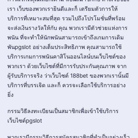
เรา เว็บของพวกเรายินดีและก็ เตรียมตัวการให้
บริการที่เหมาะสมที่สุด รวมไปถึงโปรโมชั่นที่พร้อม
จะส่งเงินรางวัลให้กับ คุณ พวกเรามีตัวช่วยแห่งการ
พนัน ที่จะทำให้นักพนันสามารถเข้าถึงเกมการเดิม
พันpgslot อย่างเต็มประสิทธิภาพ คุณสามารถใช้
บริการเกมการพนันคาสิโนออนไลน์บนเว็บไซต์ของ
พวกเรา ด้วยเว็บไซต์ที่มีการรับประกันคุณภาพ จาก
ผู้รับบริการจริง ว่าเว็บไซต์ 188bet ของพวกเรานั้นมี
บริการที่บรรเจิด และก็ ควรจะเลือกใช้บริการอย่าง
ยิ่ง
กรรมวิธีลงทะเบียนเป็นสมาชิกเพื่อเข้าใช้บริการ
เว็บไซต์pgslot
พวกเรามีกรรมวิธีการสมัครสมาชิกที่ทำเป็นอย่างเร็ว