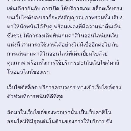
เช่นเดียวกันกับ การเปิด ให้บริการเกม สล็อตเว็บตรง
บนเว็บไซต์ของเราก็จะส่งสัญญาณ ภาพรวมทั้ง เสียง
มาให้นักพนันได้รับดู พร้อมเพลงที่มีความน่าตื่นเต้น
ซึ่งช่วยให้การลงเดิมพันเกมคาสิโนออนไลน์บนเว็บ
แห่งนี้ สามารถใช้งานได้อย่างไม่มีเบื่ออีกต่อไป กับ
การเล่นเกมคาสิโนออนไลน์ที่เต็มเปี่ยมไปด้วย
คุณภาพ พร้อมทั้งการใช้บริการslotกับเว็บไซต์คาสิ
โนออนไลน์ของเรา
เว็บไซต์สล็อต บริการครบวงจร ทางเข้าเว็บไซต์ตรง
ตัวช่วยที่การพนันที่ดีที่สุด
ถัดมาในเว็บไซต์ของพวกเรานั้น เป็นเว็บคาสิโน
ออนไลน์ที่มีจุดเด่นในด้านของการให้บริการ ซึ่ง