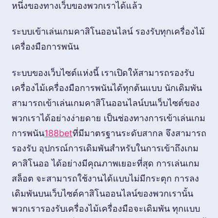
หนึ่งของทางเว็บของพวกเราได้แล้ว
ระบบเข้าเล่นเกมคาสิโนออนไลน์ รองรับทุกเครื่องไม้
เครื่องมือการพนัน
ระบบของเว็บไซต์แห่งนี้ เราเปิดให้สามารถรองรับ
เครื่องไม้เครื่องมือการพนันได้ทุกต้นแบบ นักเดิมพัน
สามารถเข้าเล่นเกมคาสิโนออนไลน์บนเว็บไซต์ของ
พวกเราได้อย่างง่ายดาย เป็นช่องทางการเข้าเล่นเกม
การพนัน
188bet
ที่มีมาตรฐานระดับสากล จึงสามารถ
รองรับ อุปกรณ์การเดิมพันสำหรับในการเข้าถึงเกม
คาสิโนออ ได้อย่างมีคุณภาพเยอะที่สุด การเล่นเกม
สล็อต จะสามารถใช้งานได้แบบไม่มีกระตุก การลง
เดิมพันบนเว็บไซต์คาสิโนออนไลน์ของพวกเรานั้น
พวกเรารองรับเครื่องไม้เครื่องมือจะเดิมพัน ทุกแบบ