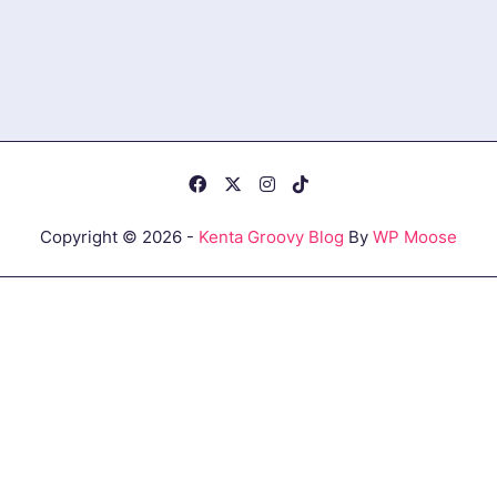
Copyright © 2026 -
Kenta Groovy Blog
By
WP Moose