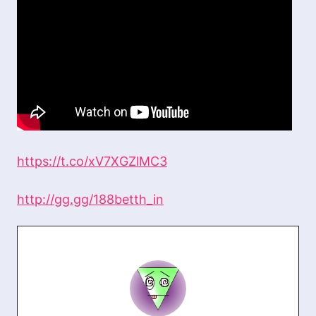
https://t.co/xV7XGZlMC3
http://gg.gg/188betth_in