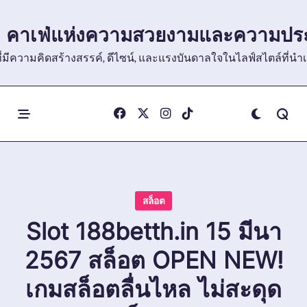
Skip
to
คาเฟ่แห่งความสวยงามและความประทั
content
ที่ที่มีความคิดสร้างสรรค์, ดีไซน์, และแรงบันดาลใจในไลฟ์สไต
สล็อต
Slot 188betth.in 15 มีนา
2567 สล็อต OPEN NEW!
เกมสล็อตลื่นไหล ไม่สะดุด