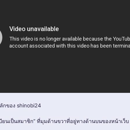
์หลักของ shinobi24
เบียนเป็นสมาชิก” ที่มุมด้านขวาที่อยู่ทางด้านบนของหน้าเว็บ