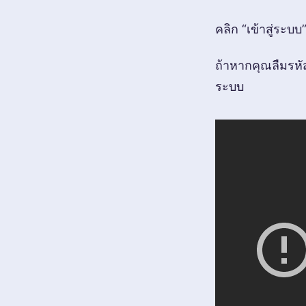
คลิก “เข้าสู่ระบบ”
ถ้าหากคุณลืมรหัสผ
ระบบ