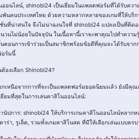
อนไลน์, shinobi24 เป็นเยี่ยมในแพลตฟอร์มที่ได้รับความ
ิมพันคนประเทศไทย ด้วยความหลากหลายของเกมที่ให้บริกา
ชั่นที่น่าสนใจ จึงไม่น่าฉงนใจที่ shinobi24 แปลงเป็นที่ติ
วนไม่น้อยในปัจจุบัน ในเนื้อหานี้เราจะพาคุณไปทำความรู้
้นตอนการเข้าร่วมเป็นสมาชิกพร้อมข้อดีที่คุณจะได้รับจาก
ร์มนี้
ต้องเลือก Shinobi24?
กเหนือจากการที่จะเป็นแพลตฟอร์มยอดนิยมแล้ว ยังมีคุณล
ี่เยี่ยมที่สุดในการเล่นคาสิโนออนไลน์:
นานัปการ: shinobi24 ให้บริการเกมคาสิโนออนไลน์หลากห
าคาร่า, รูเล็ต, รวมทั้งเกมคาสิโนสด ที่มีให้เลือกเล่นแบบคร