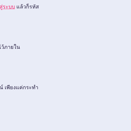
สู่ระบบ
แล้วก็รหัส
งไว้ภายใน
ณ์ เพียงแค่กระทำ