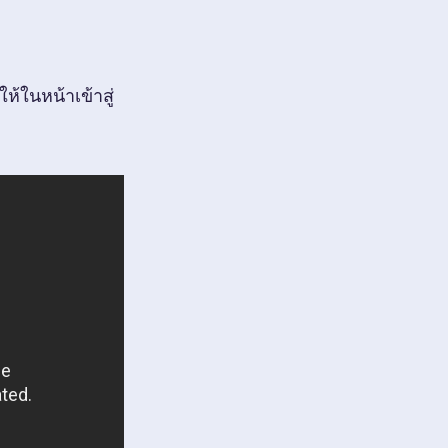
ห้ในหน้าเข้าสู่