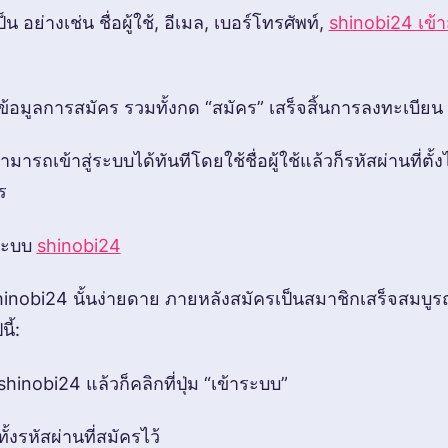
น อย่างเช่น ชื่อผู้ใช้, อีเมล, เบอร์โทรศัพท์,
shinobi24 เข้า
้อมูลการสมัคร รวมทั้งกด “สมัคร” เสร็จสิ้นการลงทะเบียน
มารถเข้าสู่ระบบได้ทันทีโดยใช้ชื่อผู้ใช้แล้วก็รหัสผ่านที่ตั้
ร
าระบบ
shinobi24
shinobi24 นั้นง่ายดาย ภายหลังสมัครเป็นสมาชิกเสร็จสมบูร
ี้:
shinobi24 แล้วก็คลิกที่ปุ่ม “เข้าระบบ”
ั้งรหัสผ่านที่สมัครไว้