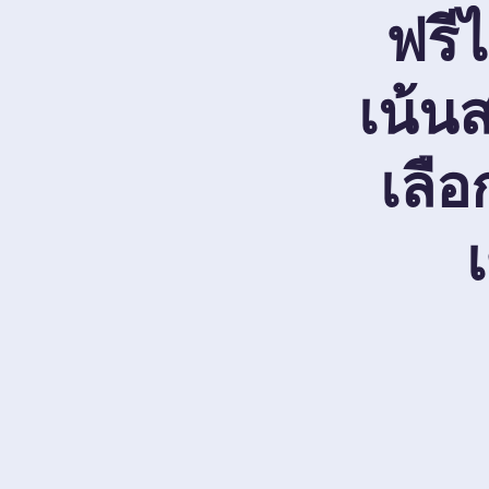
ฟรีไ
เน้นส
เลื