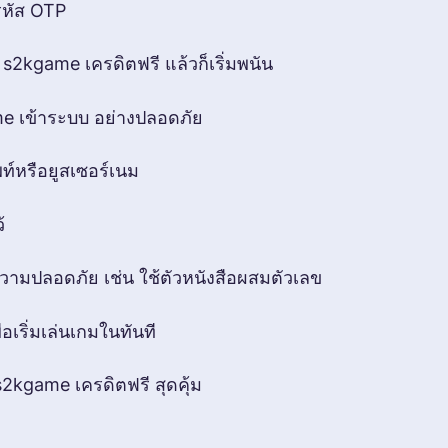
รหัส OTP
ับ s2kgame เครดิตฟรี แล้วก็เริ่มพนัน
 เข้าระบบ อย่างปลอดภัย
ท์หรือยูสเซอร์เนม
้
ีความปลอดภัย เช่น ใช้ตัวหนังสือผสมตัวเลข
่อเริ่มเล่นเกมในทันที
s2kgame เครดิตฟรี สุดคุ้ม