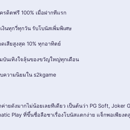
เครดิตฟรี 100% เมื่อฝากทีแรก
ินทุกวี่ทุกวัน รับโบนัสเพิ่มพิเศษ
ดเสียสูงสุด 10% ทุกอาทิตย์
มบันเทิงใจลุ้นของขวัญใหญ่ทุกเดือน
้รับความนิยมใน s2kgame
่ายดังมากไม่น้อยเลยทีเดียว เป็นต้นว่า PG Soft, Joker 
ic Play ที่ขึ้นชื่อลือชาเรื่องโบนัสแตกง่าย แจ็กพอเพียงตสู