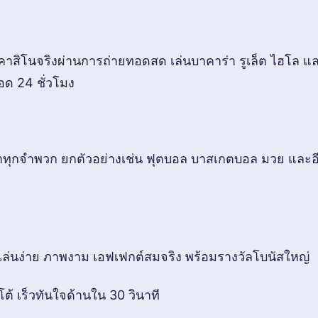
าสิโนจริงผ่านการถ่ายทอดสด เล่นบาคาร่า รูเล็ต ไฮโล และ
อด 24 ชั่วโมง
ีฬาทุกจำพวก ยกตัวอย่างเช่น ฟุตบอล บาสเกตบอล มวย และอ
เล่นง่าย ภาพงาม เอฟเฟกต์สมจริง พร้อมรางวัลโบนัสใหญ่
 เร็วทันใจด้านใน 30 วินาที