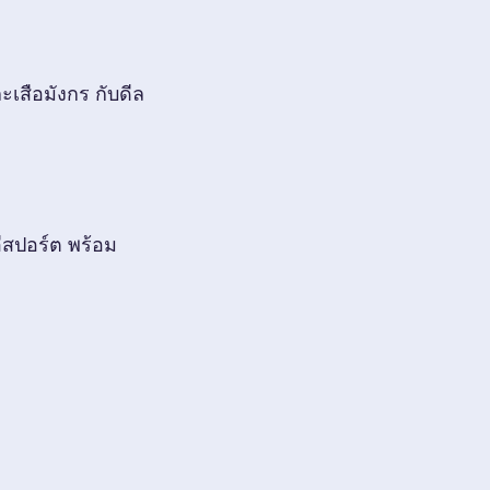
เสือมังกร กับดีล
ีสปอร์ต พร้อม