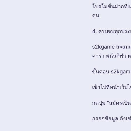
โปรโมชั่นฝากทีแ
คน
4. ครบจบทุกประ
s2kgame สะสมเกม
คาร่า พนันกีฬา ห
ขั้นตอน s2kgam
เข้าไปที่หน้าเว
กดปุ่ม “สมัครเป็
กรอกข้อมูล ดังเช