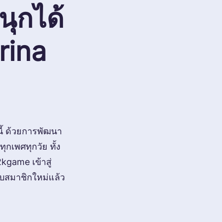
ุกได้
rina
นี้ ด้วยการพัฒนา
ุกเพศทุกวัย ทั้ง
kgame เข้าสู่
ับสมาชิกใหม่แล้ว