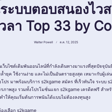
วันระบบตอบสนองไวสน
เวลา Top 33 by Co
Walter Powell
ต.ค. 12, 2025
ว็บไซต์เดิมพันออนไลน์ที่กำลังเดินทางมาแรงที่สุดปัจจุบัน
ล้ำยุค ใช้งานง่าย และไม่เป็นอันตรายสูงสุด เหมาะกับผู้เล่นท
อโปร มาพร้อมบริการ s2kgame สมัคร ที่เร็วทันใจ ระบบ s2
ถียรภาพสูง รวมทั้งโปรโมชั่นแจก s2kgame เครดิตฟรี สำหร
ยทำให้คุณเริ่มต้นการพนันได้แบบไม่ต้องลงทุนสูง
ต้องเลือก s2kgame