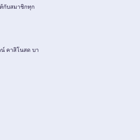
ห้กับสมาชิกทุก
ลน์ คาสิโนสด บา