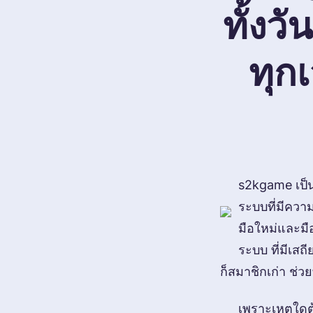
ทั้ง
ทุก
s2kgame เป็นเ
ระบบที่มีความ
มือใหม่และมื
ระบบ ที่มีเส
ก็สมาชิกเก่า ช่ว
เพราะเหตุใด