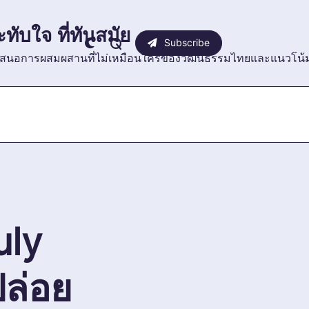
บใจ ที่ทันสมัย
Subscribe
ล์ที่นำเสนอการผสมผสานที่ไม่เหมือนใครของวัฒนธรรมไทยและแนวโน้
uly
ล่อย