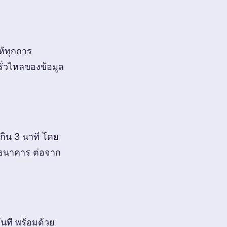
ห้ทุกการ
ั่วไหลของข้อมูล
ิน 3 นาที โดย
ชีธนาคาร ต่อจาก
นที พร้อมด้วย