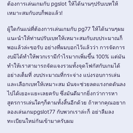
ต้องการเล่นเกมกับ pgslot ให้ได้นานๆปรับเบทให้
เหมาะสมกับงบก็พอแล้ว!
ผู้ใดกันแน่ที่ต้องการเล่นเกมกับ pg77 ให้ได้นานๆผม
แนะนำให้ท่านปรับเบทให้เหมาะสมกับงบประมาณก็
พอแล้วล่ะขอรับ อย่างที่ผมบอกไว้แล้วว่า การจัดการ
งบมิได้ทำให้พวกเรามีกำไรมากเพิ่มขึ้น 100% แต่มัน
ทำให้เราสามารถจัดแจงรวมทั้งจุดโฟกัสกับเกมได้
อย่างเต็มที่ งบประมาณที่กระจ่าง แบ่งรอบการเล่น
และเลือกเบทให้เหมาะสม มันจะช่วยลดแรงกดดันลง
ไปได้เยอะแยะเลยครับ ซึ่งมันดีมากยิ่งกว่าการหา
สูตรการเล่นใดๆก็ตามทั้งสิ้นอีกด้วย ถ้าหากคุณอยาก
ลองเล่นเกมpgslot77 กับพวกเราล่ะก็ อย่าลืมลง
ทะเบียนใหม่กันเข้ามาครับผม