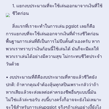
1. แยกงบประมาณที่จะใช้เล่นออกมาจากเงินที่ใช้
ชีวิตก่อน
สิ่งแรกที่เราจะทำในการเล่น pgslot เลยก็คือ
การแยกงบที่จะใช้เล่นออกจากเงินที่ดำรงชีวิตก่อน
พื้นฐานการเล่นที่ดีเป็นการไม่บีบคั้นตัวเองครับ หาก
พวกเราทราบว่าเงินก้อนนี้ใช้เล่นได้ มันก็จะมีผลให้
พวกเราเล่นได้อย่างมีความสุข ไม่กระทบชีวิตประจำ
วันด้วย
• งบประมาณที่ดีคืองบประมาณที่หายแล้วชีวิตยัง
ปกติ: ถ้าหากคุณจำต้องลุ้นทุกสปินเพราะกลัวว่าถ้า
หากเสียแล้วจะส่งผลต่อค่าครองชีพอื่นๆแบบนี้มัน
ไม่ใช่แล้วล่ะขอรับ งบนี้บางครั้งก็อาจจะยังไม่เหมาะ
จะใช้สำหรับการเล่นpgslot จริงๆถ้าเล่นอย่างงี้ยังไง