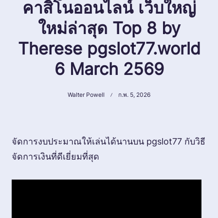
คาสิโนออนไลน์ เว็บใหญ่
ใหม่ล่าสุด Top 8 by
Therese pgslot77.world
6 March 2569
Walter Powell
ก.พ. 5, 2026
จัดการงบประมาณให้เล่นได้นานบน pgslot77 กับวิธี
จัดการเงินที่ดีเยี่ยมที่สุด