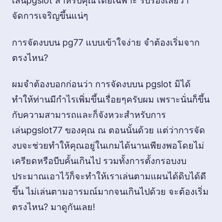
เล่นpgslot สำหรับคุณโดยเฉพาะ รับรองเลยว่า
จัดการเจริญขึ้นแน่ๆ
การจัดงบบน pg77 แบบเข้าใจง่าย จำต้องเริ่มจาก
ตรงไหน?
ผมจำต้องบอกก่อนว่า การจัดงบบน pgslot มิได้
ทำให้ท่านมีกำไรเพิ่มขึ้นเรื่อยๆครับผม เพราะนั่นก็ขึ้น
กับความสามารถและก็จังหวะสำหรับการ
เล่นpgslot77 ของคุณ ณ ตอนนั้นด้วย แต่ว่าการจัด
งบจะช่วยทำให้คุณอยู่ในเกมได้นานเพียงพอโดยไม่
เครียดหรือบีบคั้นเกินไป รวมทั้งการตั้งกรอบงบ
ประมาณเอาไว้ก็จะทำให้เราเล่นตามแผนได้ดิบได้ดี
ขึ้น ไม่เล่นตามอารมณ์มากจนเกินไปด้วย จะต้องเริ่ม
ตรงไหน? มาดูกันเลย!