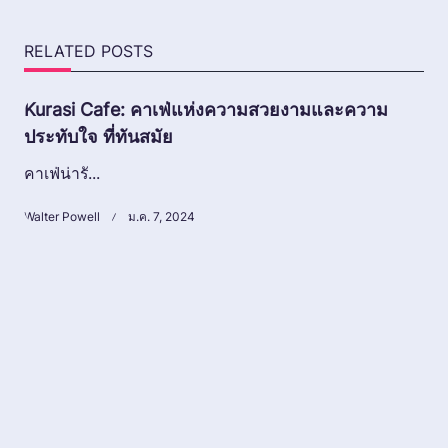
RELATED POSTS
Kurasi Cafe: คาเฟ่แห่งความสวยงามและความ
ประทับใจ ที่ทันสมัย
คาเฟ่น่ารั...
Walter Powell
ม.ค. 7, 2024