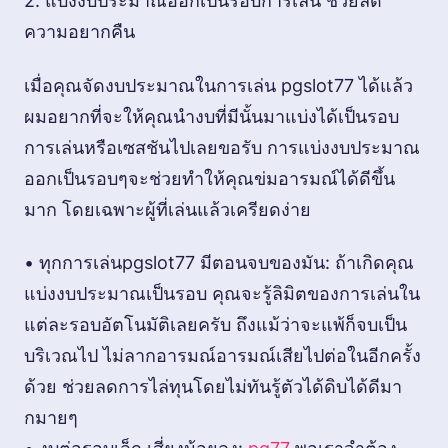
2. แบ่งงบประมาณออกเป็นรอบการเล่น ช่วยลด
ความอยากคืน
เมื่อคุณจัดงบประมาณในการเล่น pgslot77 ได้แล้ว
ผมอยากที่จะให้คุณนำงบที่มีนั้นมาแบ่งได้เป็นรอบ
การเล่นหรือเซสชันไปเลยขอรับ การแบ่งงบประมาณ
ออกเป็นรอบๆจะช่วยทำให้คุณข่มอารมณ์ได้ดีขึ้น
มาก โดยเฉพาะผู้ที่เล่นแล้วเครียดง่าย
• ทุกการเล่นpgslot77 มีตอนจบของมัน: ถ้าเกิดคุณ
แบ่งงบประมาณเป็นรอบ คุณจะรู้ลิมิตของการเล่นใน
แต่ละรอบอัตโนมัติเลยครับ ถึงแม้ว่าจะแพ้ก็จบเป็น
บริเวณไป ไม่ลากอารมณ์อารมณ์เสียไปต่อในอีกครั้ง
ด้วย ช่วยลดการไล่ทุนโดยไม่ทันรู้ตัวได้ดิบได้ดีมา
กมายๆ