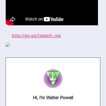
http://gg.gg/1xbetth_me
Hi, I’m
Walter Powell