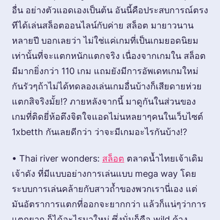
อื่น อย่างตัวแอดเองเป็นต้น อันนี้คือประสบการณ์ตรง
ทีได้เล่นสล็อตออนไลน์กับค่าย สล็อต มายาวนาน
หลายปี บอกเลยว่า ไม่ใช่แค่เกมที่เป็นเกมยอดนิยม
เท่านั้นที่จะแตกหนักแตกจริง เนื่องจากเกมใน สล็อต
มีมากยิ่งกว่า 110 เกม แถมยังมีการอัพเดทเกมใหม่
กันรัวๆถ้าไม่ได้ทดลองเล่นเกมอื่นบ้างก็เสียดายห่วย
แตกสิจริงมั้ย!? ภายหลังจากนี้ มาดูกันในส่วนของ
เกมที่ติดยี่ห้อตึงจิตใจแอดไม่นหลยาๆคนในเว็บไซต์
1xbetth กันเลยดีกว่า ว่าจะมีเกมอะไรกันบ้าง!?
• Thai river wonders:
สล็อต
ตลาดน้ำไทยเจ้าเดิม
เจ้าดัง ที่มีแบบอย่างการเล่นแบบ mega way โดย
ระบบการเล่นคล้ายกับสาวถ้ำของพวกเรานี่เอง แต่
มันอัตราการแตกที่ออกจะยากกว่า แล้วก็แน่ๆว่าการ
แตกยาก ก็ได้อะไรมาใหม่ ซึ่งนั่นก็คือ wild ค้าง