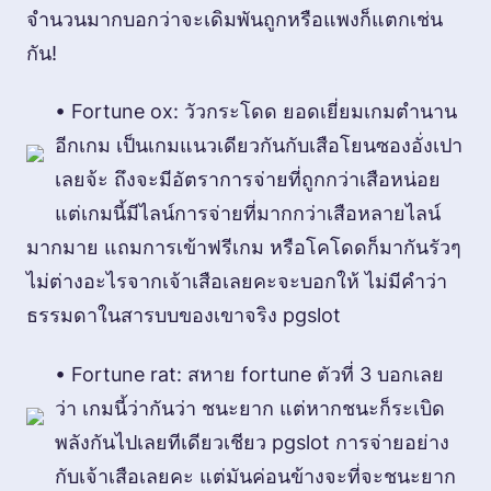
จำนวนมากบอกว่าจะเดิมพันถูกหรือแพงก็แตกเช่น
กัน!
• Fortune ox: วัวกระโดด ยอดเยี่ยมเกมตำนาน
อีกเกม เป็นเกมแนวเดียวกันกับเสือโยนซองอั่งเปา
เลยจ้ะ ถึงจะมีอัตราการจ่ายที่ถูกกว่าเสือหน่อย
แต่เกมนี้มีไลน์การจ่ายที่มากกว่าเสือหลายไลน์
มากมาย แถมการเข้าฟรีเกม หรือโคโดดก็มากันรัวๆ
ไม่ต่างอะไรจากเจ้าเสือเลยคะจะบอกให้ ไม่มีคำว่า
ธรรมดาในสารบบของเขาจริง pgslot
• Fortune rat: สหาย fortune ตัวที่ 3 บอกเลย
ว่า เกมนี้ว่ากันว่า ชนะยาก แต่หากชนะก็ระเบิด
พลังกันไปเลยทีเดียวเชียว pgslot การจ่ายอย่าง
กับเจ้าเสือเลยคะ แต่มันค่อนข้างจะที่จะชนะยาก