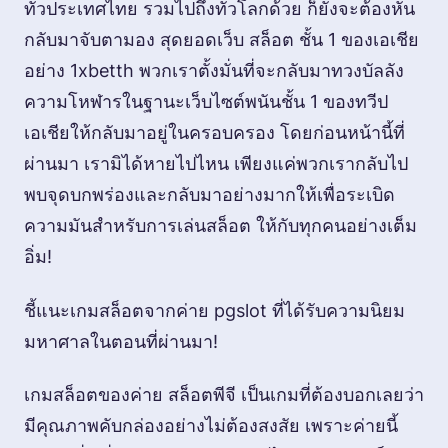
ทั่วประเทศไทย รวมไปถึงทั่วโลกด้วย ก็ยังจะต้องหัน
กลับมาจับตามอง สุดยอดเว็บ สล็อต ชั้น 1 ของเอเชีย
อย่าง 1xbetth พวกเราตั้งมั่นที่จะกลับมาทวงบัลลัง
ความโหฬารในฐานะเว็บไซต์พนันชั้น 1 ของทวีป
เอเชียให้กลับมาอยู่ในครอบครอง โดยก่อนหน้านี้ที่
ผ่านมา เรามิได้หายไปไหน เพียงแค่พวกเรากลับไป
พบจุดบกพร่องและกลับมาอย่างมากให้เพื่อระเบิด
ความมันสำหรับการเล่นสล็อต ให้กับทุกคนอย่างเต็ม
อิ่ม!
ชี้แนะเกมสล็อตจากค่าย pgslot ที่ได้รับความนิยม
มหาศาลในตอนที่ผ่านมา!
เกมสล็อตของค่าย สล็อตพีจี เป็นเกมที่ต้องบอกเลยว่า
มีคุณภาพคับกล่องอย่างไม่ต้องสงสัย เพราะค่ายนี้