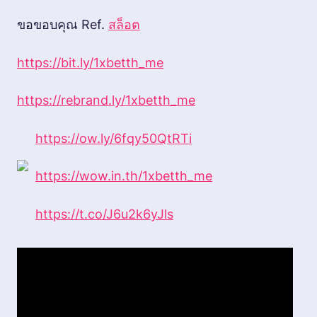
ขอขอบคุณ Ref.
สล็อต
https://bit.ly/1xbetth_me
https://rebrand.ly/1xbetth_me
https://ow.ly/6fqy50QtRTi
https://wow.in.th/1xbetth_me
https://t.co/J6u2k6yJls