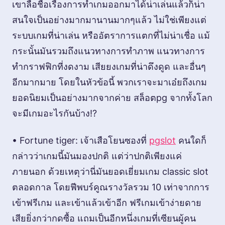
เขาลือชื่อเรื่องการทำเกมออกมาได้น่าเล่นแล้วก็น่า
สนใจเป็นอย่างมากมานานมากๆแล้ว ไม่ใช่เพียงแต่
ระบบเกมที่น่าเล่น หรืออัตราการแตกที่ไม่น่าเชื่อ แม้
กระนั้นมันรวมถึงแนวทางการทำภาพ แนวทางการ
ทำกราฟฟิกที่งดงาม เสียยงเกมที่น่าดึงดูด และอื่นๆ
อีกมากมาย โดยในหัวข้อนี้ พวกเราจะมาเอ๋ยถึงเกม
ยอดนิยมเป็นอย่างมากจากค่าย สล็อตpg จากทั้งโลก
จะมีเกมอะไรกันบ้าง!?
• Fortune tiger: เจ้าเสือโยนซองที่
pgslot
คนใดก็
กล่าวว่าเกมนี้มันมองปกติ แต่ว่าปกติเพียงแค่
ภายนอก ด้วยเหตุว่านี่มันยอดเยี่ยมเกม classic slot
ตลอดกาล โดยฟีพบร์คูณรางวัลรวม 10 เท่าจากการ
เข้าฟรีเกม และเข้าแล้วเข้าอีก ฟรีเกมเข้าง่ายดาย
เสียยิ่งกว่ากดซื้อ แถมเป็นอีกหนึ่งเกมที่เซียนผู้คน