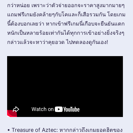
กว่าหน่อย เพราะว่าตัวจ่ายออกจะราคาสูงมากมายๆ
แถมฟรีเกมยังคล้ายๆกับโคและก็เสือรวมกัน โดยเกม
นี้ต้องบอกเลยว่า หากเข้าฟรีเกมนี่เกือบจะยืนยันแตก
หนักเป็นหลายร้อยเท่ากันได้ทุกการเข้าอย่างยิ่งจริงๆ
กล่าวแล้วจะหาว่าคุยอวด ไปทดลองดูกันเอง!
• Treasure of Aztec: หากกล่าวถึงเกมยอดฮิตของ