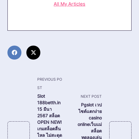
All My Articles
<span
PREVIOUS PO
class="nav-
ST
subtitle
Slot
NEXT POST
188betth.in
screen-
Pgslot เวป
15 มีนา
reader-
ไซต์แตกง่าย
2567 สล็อต
casino
text">Page</span>
OPEN NEW!
onlineเว็บแม่
เกมสล็อตลื่น
สล็อต
ไหล ไม่สะดุด
ทดลองเล่น