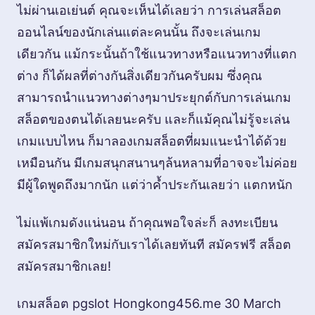
ไม่ผ่านเอเย่นต์ คุณจะเห็นได้เลยว่า การเล่นสล็อต
ออนไลน์ของนักเล่นแต่ละคนนั้น ถึงจะเล่นเกม
เดียวกัน แม้กระนั้นถ้าใช้แนวทางหรือแนวทางที่แตก
ต่าง ก็ได้ผลที่ต่างกันสิ่งเดียวกันครับผม ซึ่งคุณ
สามารถนำแนวทางต่างๆมาประยุกต์กับการเล่นเกม
สล็อตของตนได้เลยนะครับ และก็แม้คุณไม่รู้จะเล่น
เกมแบบไหน ก็มาลองเกมสล็อตที่ผมแนะนำได้ด้วย
เหมือนกัน มีเกมสนุกสนานๆล้นหลามที่อาจจะไม่ค่อย
มีผู้ใดพูดถึงมากนัก แต่ว่าค้ำประกันเลยว่า แตกหนัก
ไม่แพ้เกมดังแน่นอน ถ้าคุณพอใจล่ะก็ ลงทะเบียน
สมัครสมาชิกใหม่กับเราได้เลยทันที สมัครฟรี สล็อต
สมัครสมาชิกเลย!
เกมสล็อต pgslot Hongkong456.me 30 March