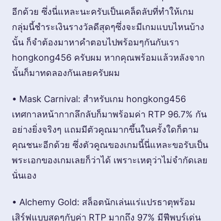
อีกด้วย ซึ่งนี่แหละนะครับเป็นเคล็ดลับที่ทำให้เกม
กลุ่มนี้ชำระเงินรางวัลดีสุดๆซึ่งจะมีเกมแบบไหนบ้าง
นั้น ก็จำต้องมาหาคำตอบไปพร้อมๆกันกับเรา
hongkong456 ครับผม หากคุณพร้อมแล้วหลังจาก
นั้นก็มาทดลองกันเลยครับผม
• Mask Carnival: สำหรับเกม hongkong456
เทศกาลหน้ากากลึกลับก็มาพร้อมค่า RTP 96.7% กัน
อย่างยิ่งจริงๆ แถมมีตัวคูณมากขึ้นในครั้งใดก็ตาม
คุณชนะอีกด้วย ซึ่งตัวคูณของเกมนี้นี่แหละขอรับเป็น
พระเอกของเกมเลยก็ว่าได้ เพราะเหตุว่าไม่จำกัดเลย
นั่นเอง
• Alchemy Gold: สล็อตนักเล่นแร่แปรธาตุพร้อม
เสิร์ฟแบบสุดๆกับค่า RTP มากถึง 97% มีฟีพบร์เด่น