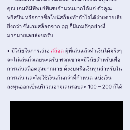
คุณ เกมที่มีฟีพบร์พิเศษจำนวนมากได้แก่ ตัวคูณ
ฟรีสปิน หรือการซื้อโบนัสก็จะทำกำไรได้ง่ายดายเสีย
ยิ่งกว่า ซึ่งเกมสล็อตจาก pg ก็มีเกมดีๆอย่างงี้
มากมายเลยล่ะขอรับ
• มีวินัยในการเล่น:
สล็อต
ผู้ที่เล่นแล้วทำเงินได้จริงๆ
จะไม่เล่นมั่วเลยนะครับ พวกเขาจะมีวินัยสำหรับเพื่อ
การเล่นสล็อตสูงมากมาย ตั้งงบหรือเงินทุนสำหรับใน
การเล่น และไม่ใช้เงินเกินกว่าที่กำหนด แบ่งเงิน
ลงทุนออกเป็นบริเวณอาจเล่นรอบละ 100 – 200 ก็ได้