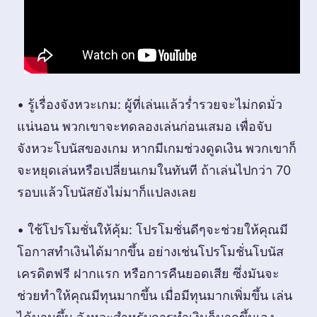
• รู้เรื่องจังหวะเกม: ผู้ที่เล่นแล้วร่ำรวยจะไม่กดมั่ว
แน่นอน พวกเขาจะทดลองเล่นก่อนเสมอ เพื่อจับ
จังหวะโบนัสของเกม หากมีเกมช่วงดูดเงิน พวกเขาก็
จะหยุดเล่นหรือเปลี่ยนเกมในทันที ถ้าเล่นไปกว่า 70
รอบแล้วโบนัสยังไม่มาก็แปลงเลย
• ใช้โปรโมชั่นให้คุ้ม: โปรโมชั่นดีๆจะช่วยให้คุณมี
โอกาสทำเงินได้มากขึ้น อย่างเช่นโปรโมชั่นโบนัส
เครดิตฟรี ฝากแรก หรือการคืนยอดเสีย ซึ่งมันจะ
ช่วยทำให้คุณมีทุนมากขึ้น เมื่อมีทุนมากเพิ่มขึ้น เล่น