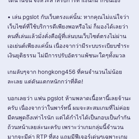
ได้นานขึ้น จังหวะสำหรับการทำเงินก็มากขึ้นเอง
• เล่น pgslot กับเว็บตรงแค่นั้น: หากคุณไม่แน่ใจว่า
เว็บไซต์ที่ใช้บริการดีเพียงพอหรือไม่ ก็มองได้เลยว่า
คนที่เล่นแล้วมั่งคั่งคือผู้ที่เล่นบนเว็บไซต์ตรงไม่ผ่าน
เอเย่นต์เพียงแค่นั้น เนื่องจากว่ามีระบบระเบียบชำระ
เงินยุติธรรม ไม่มีการปรับอัตราแพ้ชนะใดๆทั้งมวล
เกมลับๆจาก hongkong456 ที่คนจำนวนไม่น้อย
ละเลย แต่ดันแตกหนักกว่าที่คิด!
บอกเลยว่า แฟน pgslot ห้ามพลาดเนื้อหานี้เลยจ้านะ
ครับ เนื่องจากว่าในพาร์ทนี้ ผมจะสะสมเกมที่ไม่ค่อย
มีคนพูดถึงเท่าไรนัก แต่ได้กำไรได้เป็นกอบเป็นกำกัน
ถ้วนหน้าเลยล่ะนะครับ เพราะว่าเกมกลุ่มนี้จำนวน
มากจะมีค่า RTP ที่สูง แถมมีฟีเจอร์เด่นๆเฉพาะเกม