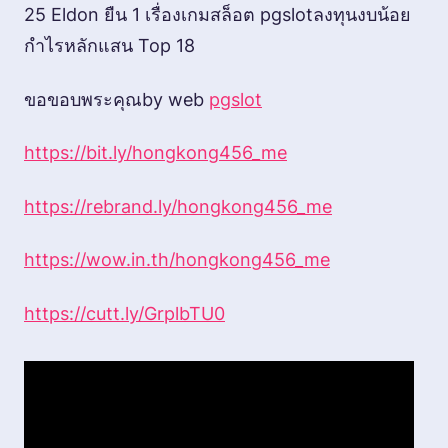
25 Eldon ยืน 1 เรื่องเกมสล็อต pgslotลงทุนงบน้อย
กำไรหลักแสน Top 18
ขอขอบพระคุณby web
pgslot
https://bit.ly/hongkong456_me
https://rebrand.ly/hongkong456_me
https://wow.in.th/hongkong456_me
https://cutt.ly/GrplbTU0