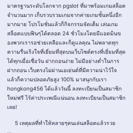
มาตรฐานระดับโลกจาก pgslot ที่มาพร้อมเกมสล็อต
จำนวนมาก เก็บรวบรวมเกมจากค่ายเกมชั้นหนึ่งอีก
มากมาย โปรโมชั่นแล้วก็กิจกรรมจัดเต็ม เล่นเกม
สล็อตแบบฟินๆได้ตลอด 24 ชั่วโมงโดยมีแอดมินข
องพวกเรารอช่วยเหลือและก็ดูแลคุณ ไม่พลาดทุก
ความรื่นเริงใจที่เยี่ยมที่สุดบนเว็บไซต์ตรงที่เยี่ยมที่สุด
ได้ทุกเมื่อเชื่อวัน ฝากถอนง่าย ไม่มีอย่างต่ำในการ
ฝากถอน เว็บตรงไม่ผ่านเอเย่นต์ที่มีความน่าไว้ใจ
แล้วก็ความปลอดภัยสูง 100% มาสนุกกับเรา
hongkong456 ได้แล้ววันนี้ ลงทะเบียนเป็นสมาชิก
ใหม่ฟรี ไร้ค่าประเพณีแน่นอน ลงทะเบียนเป็นสมาชิก
เลย!
5 เหตุผลที่ทำให้หลายๆคนเล่นสล็อตแล้วรวย