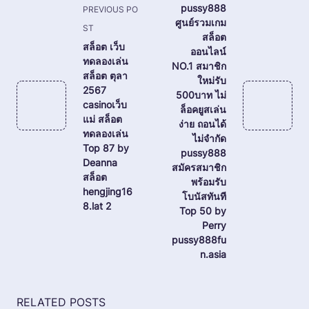
pussy888
PREVIOUS PO
screen-
ศูนย์รวมเกม
ST
reader-
สล็อต
สล็อต เว็บ
text">Page</span>
ออนไลน์
ทดลองเล่น
NO.1 สมาชิก
สล็อต ตุลา
ใหม่รับ
2567
500บาท ไม่
casinoเว็บ
ล็อคยูสเล่น
แม่ สล็อต
ง่าย ถอนได้
ทดลองเล่น
ไม่จำกัด
Top 87 by
pussy888
Deanna
สมัครสมาชิก
สล็อต
พร้อมรับ
hengjing16
โบนัสทันที
8.lat 2
Top 50 by
Perry
pussy888fu
n.asia
RELATED POSTS