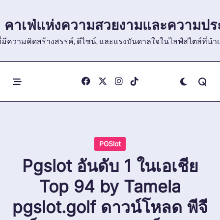
Skip
to
คาเฟ่แห่งความสวยงามและความประทั
content
ที่ที่มีความคิดสร้างสรรค์, ดีไซน์, และแรงบันดาลใจในไลฟ์สไต
PGSlot
Pgslot อันดับ 1 ในเอเชีย
Top 94 by Tamela
pgslot.golf ดาวน์โหลด พีจี