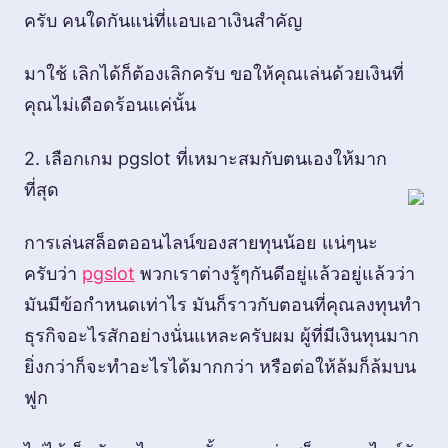
ครับ คนใดกันแน่ที่แอบเอาเงินสำคัญ
มาใช้ เลิกได้ก็ต้องเลิกครับ ขอให้คุณเล่นด้วยเงินที่
คุณไม่เดือดร้อนแค่นั้น
2. เลือกเกม pgslot ที่เหมาะสมกับตนเองให้มาก
ที่สุด
การเล่นสล็อตออนไลน์ของสายทุนน้อย แน่ๆนะ
ครับว่า
pgslot
พวกเราต่างรู้ๆกันดีอยู่แล้วอยู่แล้วว่า
มันมีข้อกำหนดเท่าไร มันก็ราวกับตอนที่คุณลงทุนทำ
ธุรกิจอะไรสักอย่างนั่นแหละครับผม ผู้ที่มีเงินทุนมาก
ยิ่งกว่าก็จะทำอะไรได้มากกว่า หรือต่อให้ล้มก็ล้มบน
ฟูก