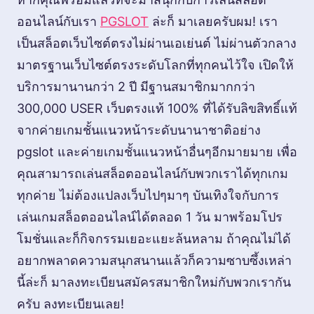
ออนไลน์กับเรา
PGSLOT
ล่ะก็ มาเลยครับผม! เรา
เป็นสล็อตเว็บไซต์ตรงไม่ผ่านเอเย่นต์ ไม่ผ่านตัวกลาง
มาตรฐานเว็บไซต์ตรงระดับโลกที่ทุกคนไว้ใจ เปิดให้
บริการมานานกว่า 2 ปี มีฐานสมาชิกมากกว่า
300,000 USER เว็บตรงแท้ 100% ที่ได้รับลิขสิทธิ์แท้
จากค่ายเกมชั้นแนวหน้าระดับนานาชาติอย่าง
pgslot และค่ายเกมชั้นแนวหน้าอื่นๆอีกมายมาย เพื่อ
คุณสามารถเล่นสล็อตออนไลน์กับพวกเราได้ทุกเกม
ทุกค่าย ไม่ต้องแปลงเว็บไปๆมาๆ บันเทิงใจกับการ
เล่นเกมสล็อตออนไลน์ได้ตลอด 1 วัน มาพร้อมโปร
โมชั่นและก็กิจกรรมเยอะแยะล้นหลาม ถ้าคุณไม่ได้
อยากพลาดความสนุกสนานแล้วก็ความซาบซึ้งเหล่า
นี้ล่ะก็ มาลงทะเบียนสมัครสมาชิกใหม่กับพวกเรากัน
ครับ ลงทะเบียนเลย!