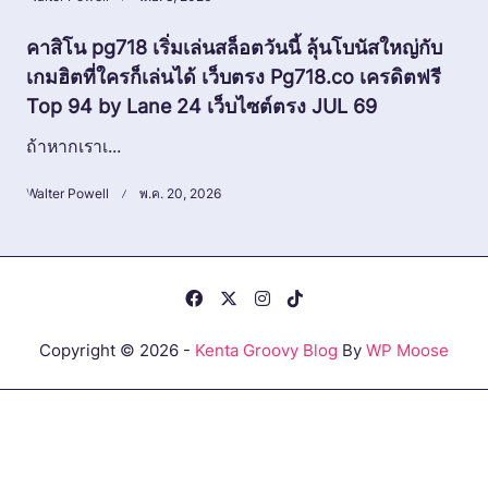
คาสิโน pg718 เริ่มเล่นสล็อตวันนี้ ลุ้นโบนัสใหญ่กับ
เกมฮิตที่ใครก็เล่นได้ เว็บตรง Pg718.co เครดิตฟรี
Top 94 by Lane 24 เว็บไซต์ตรง JUL 69
ถ้าหากเราเ...
Walter Powell
พ.ค. 20, 2026
Copyright © 2026 -
Kenta Groovy Blog
By
WP Moose