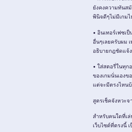
ยังคงความทันสมัย
พินิจดีๆไม่มีเกม
• อินเทอร์เฟซเป็
อื่นๆเลยครับผม เ
อธิบายกฎชัดแจ้ง 
• ใส่สตอรี่ในทุ
ของเกมนั่นเองขอร
แต่จะมีตรงไหนบ้
สูตรเช็คจังหวะจา
สำหรับคนใดที่เล
เว็บไซต์ที่ตรงนี้