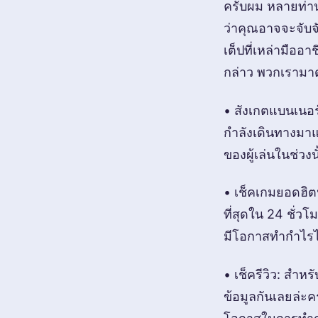
ครับผม หลายท่าน
ว่าคุณอาจจะจับจัง
เต็ปที่เหล่ามืออ
กล่าว พวกเรามาด
• สังเกตแบนเนอร
กำลังเดินทางมาแ
ของผู้เล่นในช่วงน
• เช็คเกมยอดฮิต
ที่สุดใน 24 ชั่ว
มีโอกาสทำกำไรได
• เช็ครีวิว: สำ
ข้อมูลกันเลยล่ะครั