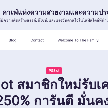
คาเฟ่แห่งความสวยงามและความประทั
ที่ที่มีความคิดสร้างสรรค์, ดีไซน์, และแรงบันดาลใจในไลฟ์สไต
Blog
Contact
Welcome To The Family!
PGSlot
ot สมาชิกใหม่รับเ
250% การันตี มั่นคง