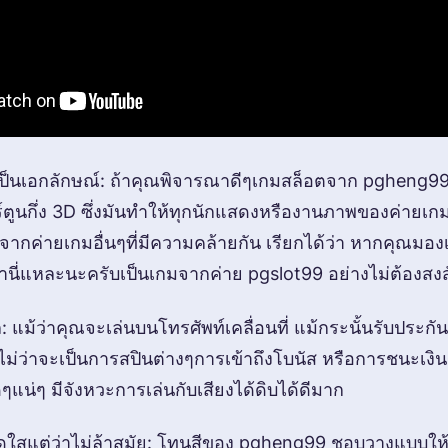
่เป็นเอกลักษณ์: ถ้าคุณพิจารณาดีๆเกมสล็อตจาก pgheng
งการ์ตูนกึ่ง 3D ซึ่งมันทำให้ทุกนักแสดงหรืองานภาพของค่ายเ
จากค่ายเกมอื่นๆที่มีความคล้ายกัน เรียกได้ว่า หากคุณมอง
่านี่แหละนะครับเป็นเกมจากค่าย pgslot99 อย่างไม่ต้องสงส
ล: แม้ว่าคุณจะเล่นบนโทรศัพท์เคลื่อนที่ แม้กระนั้นรับประกั
ไม่ว่าจะเป็นการสปินต่างๆการเข้าถึงโบนัส หรือการชนะเง
แน่ๆ มีจังหวะการเล่นกับเสียงได้ดิบได้ดีมาก
สดใสแต่ว่าไม่ล้าสมัย: โทนสีของ pgheng99 ชอบวางแบบให้เป