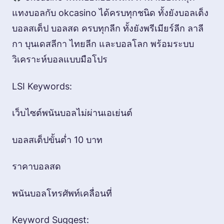
แทงบอลกับ okcasino ได้ครบทุกชนิด ทั้งยังบอลเต็ง
บอลสเต็ป บอลสด ครบทุกลีก ทั้งยังพรีเมียร์ลีก ลาลี
กา บุนเดสลีกา ไทยลีก และบอลโลก พร้อมระบบ
วิเคราะห์บอลแบบมือโปร
LSI Keywords:
เว็บไซต์พนันบอลไม่ผ่านเอเย่นต์
บอลสเต็ปขั้นต่ำ 10 บาท
ราคาบอลสด
พนันบอลโทรศัพท์เคลื่อนที่
Keyword Suggest: