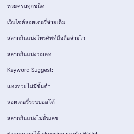
หวยครบทุกชนิด
เว็บไซต์ลอตเตอรี่จ่ายเต็ม
สลากกินแบ่งโทรศัพท์มือถือจ่ายไว
สลากกินแบ่งวอเลท
Keyword Suggest:
แทงหวยไม่มีขั้นต่ำ
ลอตเตอรี่ระบบออโต้
สลากกินแบ่งไม่อั้นเลข
ฝากถอนออโต้ okcasino รองรับ Wallet