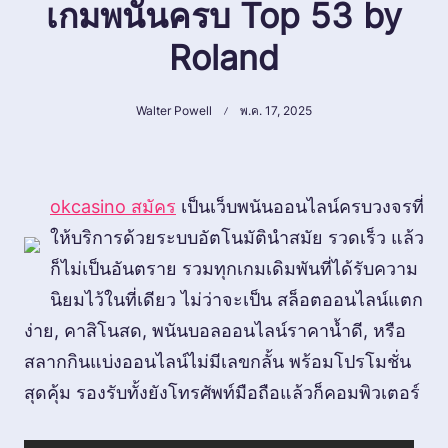
เกมพนันครบ Top 53 by
Roland
Walter Powell
พ.ค. 17, 2025
okcasino สมัคร
เป็นเว็บพนันออนไลน์ครบวงจรที่
ให้บริการด้วยระบบอัตโนมัตินำสมัย รวดเร็ว แล้ว
ก็ไม่เป็นอันตราย รวมทุกเกมเดิมพันที่ได้รับความ
นิยมไว้ในที่เดียว ไม่ว่าจะเป็น สล็อตออนไลน์แตก
ง่าย, คาสิโนสด, พนันบอลออนไลน์ราคาน้ำดี, หรือ
สลากกินแบ่งออนไลน์ไม่มีเลขกลั้น พร้อมโปรโมชั่น
สุดคุ้ม รองรับทั้งยังโทรศัพท์มือถือแล้วก็คอมพิวเตอร์