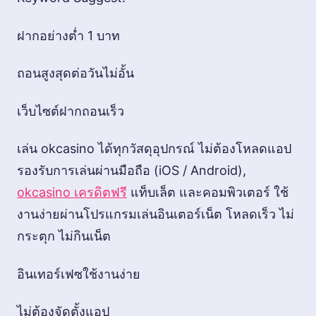
ฝากอย่างต่ำ 1 บาท
ถอนสูงสุดต่อวันไม่อั้น
เว็บไซต์ฝากถอนเร็ว
เล่น okcasino ได้ทุกวัสดุอุปกรณ์ ไม่ต้องโหลดแอป
รองรับการเล่นผ่านมือถือ (iOS / Android),
okcasino เครดิตฟรี
แท็บเล็ต และคอมพิวเตอร์ ใช้
งานง่ายผ่านโปรแกรมเล่นอินเตอร์เน็ต โหลดเร็ว ไม่
กระตุก ไม่กินเน็ต
อินเทอร์เฟซใช้งานง่าย
ไม่ต้องจัดตั้งแอป