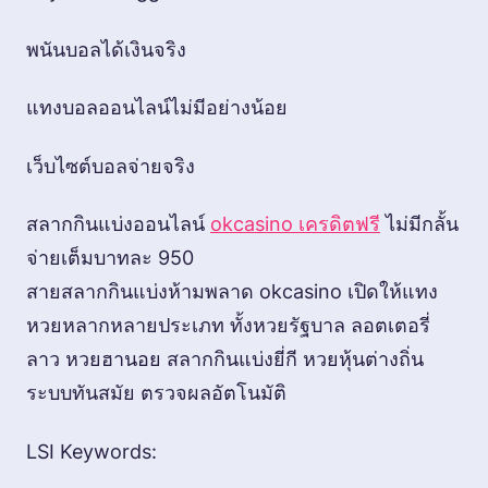
พนันบอลได้เงินจริง
แทงบอลออนไลน์ไม่มีอย่างน้อย
เว็บไซต์บอลจ่ายจริง
สลากกินแบ่งออนไลน์
okcasino เครดิตฟรี
ไม่มีกลั้น
จ่ายเต็มบาทละ 950
สายสลากกินแบ่งห้ามพลาด okcasino เปิดให้แทง
หวยหลากหลายประเภท ทั้งหวยรัฐบาล ลอตเตอรี่
ลาว หวยฮานอย สลากกินแบ่งยี่กี หวยหุ้นต่างถิ่น
ระบบทันสมัย ตรวจผลอัตโนมัติ
LSI Keywords: