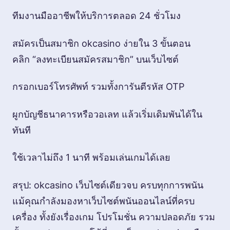
ทีมงานมืออาชีพให้บริการตลอด 24 ชั่วโมง
สมัครเป็นสมาชิก okcasino ง่ายใน 3 ขั้นตอน
คลิก “ลงทะเบียนสมัครสมาชิก” บนเว็บไซต์
กรอกเบอร์โทรศัพท์ รวมทั้งการันตีรหัส OTP
ผูกบัญชีธนาคารหรือวอเลท แล้วเริ่มเดิมพันได้ใน
ทันที
ใช้เวลาไม่ถึง 1 นาที พร้อมเล่นเกมได้เลย
สรุป: okcasino เว็บไซต์เดียวจบ ครบทุกการพนัน
แม้คุณกำลังมองหาเว็บไซต์พนันออนไลน์ที่ครบ
เครื่อง ทั้งยังเรื่องเกม โปรโมชั่น ความปลอดภัย รวม