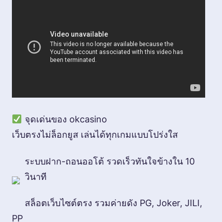
จุดเด่นของ okcasino
เว็บตรงไม่ล็อกยูส เล่นได้ทุกเกมแบบโปร่งใส
ระบบฝาก-ถอนออโต้ รวดเร็วทันใจข้างใน 10
วินาที
สล็อตเว็บไซต์ตรง รวมค่ายดัง PG, Joker, JILI,
PP