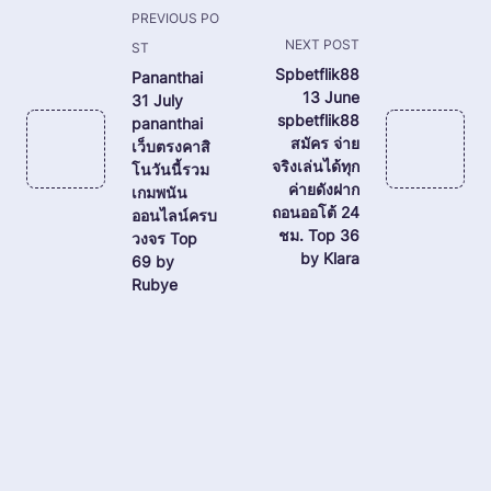
<span
PREVIOUS PO
class="nav-
NEXT POST
ST
subtitle
Spbetflik88
Pananthai
13 June
31 July
screen-
spbetflik88
pananthai
reader-
สมัคร จ่าย
เว็บตรงคาสิ
text">Page</span>
จริงเล่นได้ทุก
โนวันนี้รวม
ค่ายดังฝาก
เกมพนัน
ถอนออโต้ 24
ออนไลน์ครบ
ชม. Top 36
วงจร Top
by Klara
69 by
Rubye