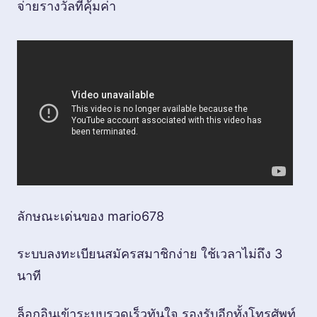
จ่ายรางวัลที่คุ้มค่า
ลักษณะเด่นของ mario678
ระบบลงทะเบียนสมัครสมาชิกง่าย ใช้เวลาไม่ถึง 3
นาที
ล็อกอินเข้าระบบรวดเร็วทันใจ รองรับอีกทั้งโทรศัพท์