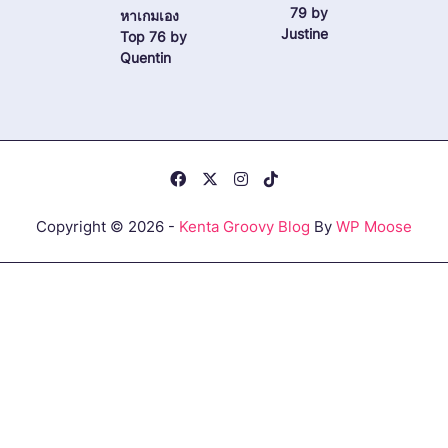
79 by
หาเกมเอง
Justine
Top 76 by
Quentin
Copyright © 2026 -
Kenta Groovy Blog
By
WP Moose