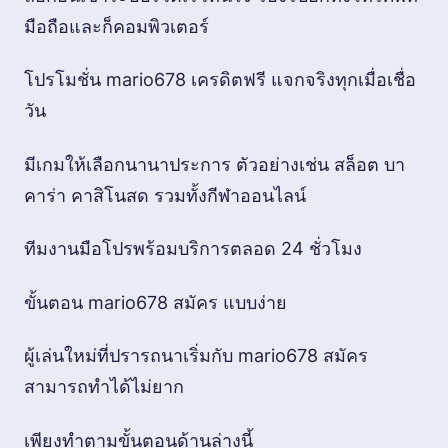
มือถือและก็คอมพิวเตอร์
โปรโมชั่น mario678 เครดิตฟรี แจกจริงทุกเมื่อเชื่อ
วัน
มีเกมให้เลือกนานาประการ ตัวอย่างเช่น สล็อต บา
คาร่า คาสิโนสด รวมทั้งกีฬาออนไลน์
ทีมงานมือโปรพร้อมบริการตลอด 24 ชั่วโมง
ขั้นตอน mario678 สมัคร แบบง่าย
ผู้เล่นใหม่ที่ปรารถนาเริ่มกับ mario678 สมัคร
สามารถทำได้ไม่ยาก
เพียงทำตามขั้นตอนด้านล่างนี้