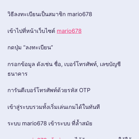
วิธีลงทะเบียนเป็นสมาชิก mario678
เข้าไปที่หน้าเว็บไซต์
mario678
กดปุ่ม “ลงทะเบียน”
กรอกข้อมูล ดังเช่น ชื่อ, เบอร์โทรศัพท์, เลขบัญชี
ธนาคาร
การันตีเบอร์โทรศัพท์ด้วยรหัส OTP
เข้าสู่ระบบรวมทั้งเริ่มเล่นเกมได้ในทันที
ระบบ mario678 เข้าระบบ ที่ล้ำสมัย