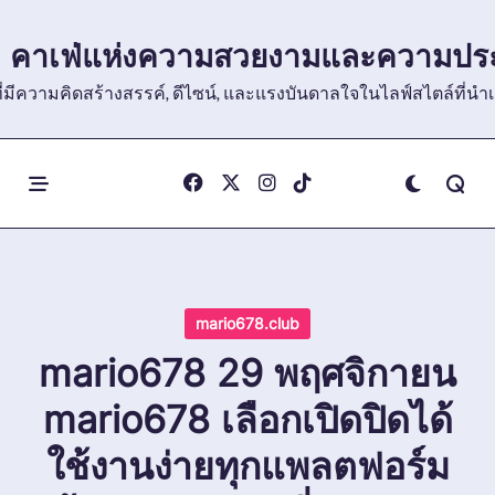
Skip
to
คาเฟ่แห่งความสวยงามและความประทั
content
ที่ที่มีความคิดสร้างสรรค์, ดีไซน์, และแรงบันดาลใจในไลฟ์สไต
mario678.club
mario678 29 พฤศจิกายน
mario678 เลือกเปิดปิดได้
ใช้งานง่ายทุกแพลตฟอร์ม