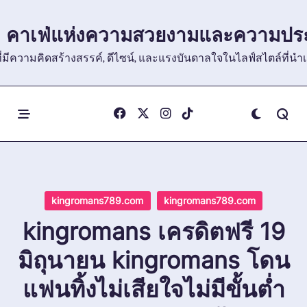
Skip
to
คาเฟ่แห่งความสวยงามและความประทั
content
ที่ที่มีความคิดสร้างสรรค์, ดีไซน์, และแรงบันดาลใจในไลฟ์สไต
kingromans789.com
kingromans789.com
kingromans เครดิตฟรี 19
มิถุนายน kingromans โดน
แฟนทิ้งไม่เสียใจไม่มีขั้นต่ำ