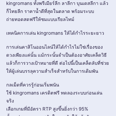
kingromans ทั้งพรีเมียร์ลีก ลาลีกา บุนเดสลีกา แล้ว
ก็ไทยลีก ราคาน้ำดีที่สุดในตลาด พร้อมระบบ
ถ่ายทอดสดฟรีให้ชมแบบเรียลไทม์
เทคนิคการเล่น kingromans ให้ได้กำไรระยะยาว
การเล่นคาสิโนออนไลน์ให้ได้กำไรไม่ใช่เรื่องของ
ดวงเพียงแค่นั้น แม้กระนั้นจำเป็นต้องอาศัยเคล็ดวิธี
แล้วก็การวางเป้าหมายที่ดี ต่อไปนี้เป็นเคล็ดลับที่ช่วย
ให้ผู้เล่นบรรลุความสำเร็จสำหรับในการเดิมพัน
กลเม็ดที่ควรรู้ก่อนเริ่มพนัน
ใช้ kingromans เครดิตฟรี ทดลองระบบก่อนเล่น
จริง
เลือกเกมที่มีอัตรา RTP สูงขึ้นยิ่งกว่า 95%