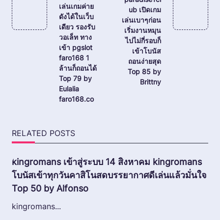
เล่นเกมค่าย
ub เปิดเกม
ดังได้ในเว็บ
เล่นเบาๆก่อน
เดียว รองรับ
เริ่มงานหมุน
วอเล็ท ทาง
ไปไม่กี่รอบก็
เข้า pgslot
เข้าโบนัส
faro168 1
ถอนง่ายสุด
ล้านก็ถอนได้
Top 85 by
Top 79 by
Brittny
Eulalia
faro168.co
RELATED POSTS
kingromans เข้าสู่ระบบ 14 สิงหาคม kingromans
โบนัสเข้าทุกวันคาสิโนสดบรรยากาศดีเล่นแล้วมั่นใจ
Top 50 by Alfonso
kingromans...