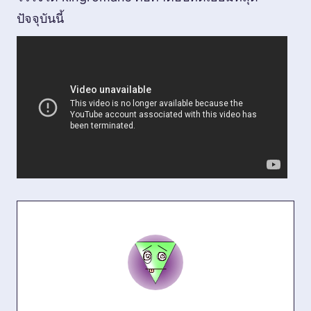
ปัจจุบันนี้