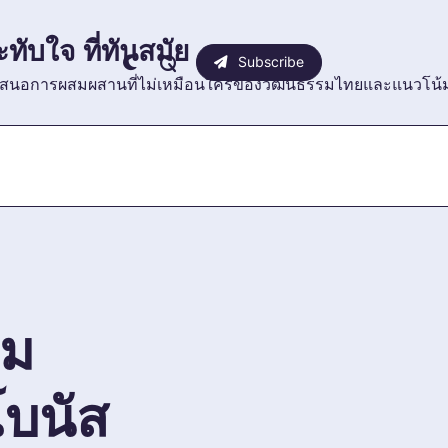
บใจ ที่ทันสมัย
Subscribe
ล์ที่นำเสนอการผสมผสานที่ไม่เหมือนใครของวัฒนธรรมไทยและแนวโน้
คม
โบนัส