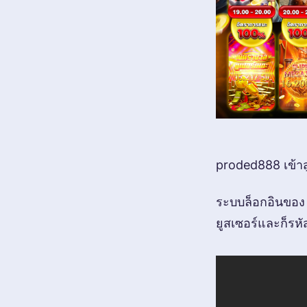
proded888 เข้าส
ระบบล็อกอินของ 
ยูสเซอร์และก็รหั