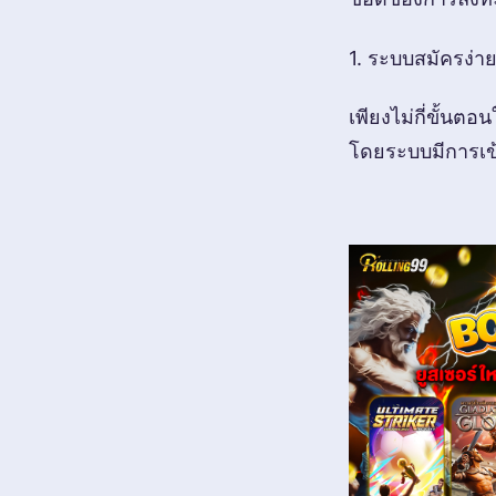
1. ระบบสมัครง่า
เพียงไม่กี่ขั้น
โดยระบบมีการเข้