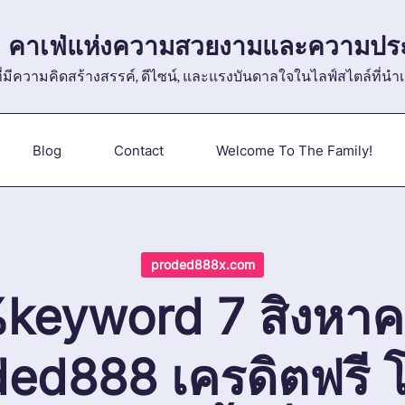
คาเฟ่แห่งความสวยงามและความประทั
ที่ที่มีความคิดสร้างสรรค์, ดีไซน์, และแรงบันดาลใจในไลฟ์สไต
Blog
Contact
Welcome To The Family!
proded888x.com
keyword 7 สิงหา
ed888 เครดิตฟรี 