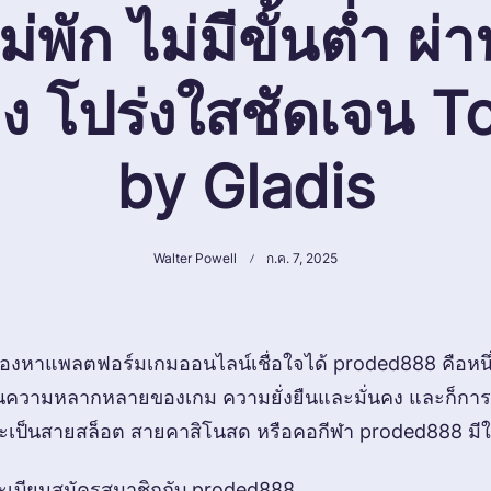
ม่พัก ไม่มีขั้นต่ำ ผ
อง โปร่งใสชัดเจน T
by Gladis
Walter Powell
ก.ค. 7, 2025
มองหาแพลตฟอร์มเกมออนไลน์เชื่อใจได้ proded888 คือหนึ่ง
านความหลากหลายของเกม ความยั่งยืนและมั่นคง และก็การ
จะเป็นสายสล็อต สายคาสิโนสด หรือคอกีฬา proded888 มีใ
ะเบียนสมัครสมาชิกกับ proded888