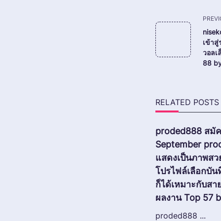
<span
PREVI
class="nav-
nisek
subtitle
เข้าส
screen-
วอลเล
88 by
reader-
text">Page</s
RELATED POSTS
proded888 สมัค
September pro
แสดงเป็นภาพสว
โปรไฟล์เลือกบันท
ก็ได้เหมาะกับสาย
ผลงาน Top 57 b
proded888 ...