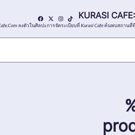
Skip
to
KURASI CAFE: 
content
Cafe.com ลงตัวในศิลปะการจัดระเบียบที่ Kurasi Cafe ค้นพบสถาน
%
prod