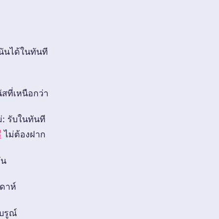
ันได้ในทันที
สที่เหนือกว่า
: รับในทันที
ี
ไม่ต้องฝาก
ัน
ดาห์
บรูณ์