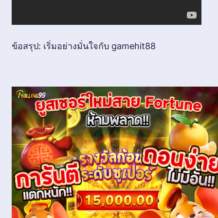
ข้อสรุป: เริ่มอย่างมั่นใจกับ gamehit88