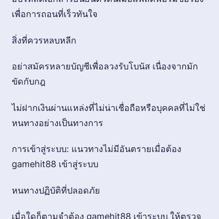
เพื่อการถอนที่เร็วทันใจ
สิ่งที่ควรหลบหลีก
อย่าสมัครหลายบัญชีเพื่อลวงรับโบนัส เนื่องจากมัก
ขัดกับกฎ
ไม่ฝากเงินผ่านแหล่งที่ไม่น่าเชื่อถือหรือบุคคลที่ไม่ใช่
หนทางอย่างเป็นทางการ
การเข้าสู่ระบบ: แนวทางไม่มีอันตรายเมื่อต้อง
gamehit88 เข้าสู่ระบบ
หนทางปฏิบัติที่ปลอดภัย
เมื่อใดก็ตามจำต้อง gamehit88 เข้าระบบ ให้ตรวจ