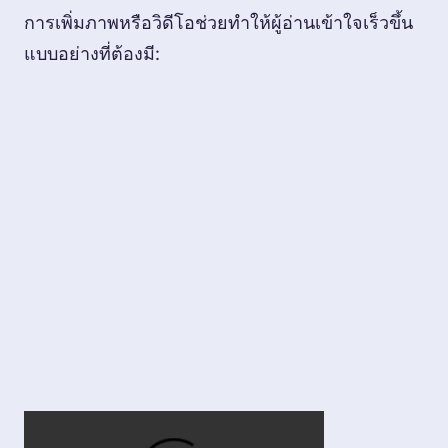
การเพิ่มภาพหรือวิดีโอช่วยทำให้ผู้อ่านเข้าใจเร็วขึ้น
แบบอย่างที่ต้องมี: