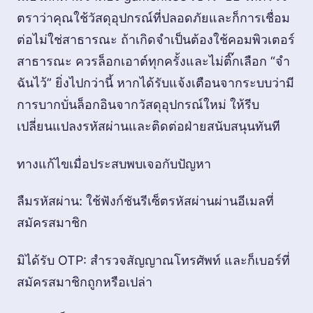
ตราว่าคุณใช้วัสดุอุปกรณ์ที่ปลอดภัยและก็การเชื่อม
ต่อไม่ใช่สาธารณะ ถ้าเกิดจำเป็นต้องใช้คอมพิวเตอร์
สาธารณะ ควรล็อกเอาต์ทุกครั้งและไม่ติ๊กเลือก “จำ
ฉันไว้” ยิ่งไปกว่านี้ หากได้รับแจ้งเตือนจากระบบว่ามี
การบากบั่นล็อกอินจากวัสดุอุปกรณ์ใหม่ ให้รีบ
เปลี่ยนแปลงรหัสผ่านและติดต่อฝ่ายสนับสนุนทันที
ทางแก้ไขเมื่อประสบพบเจอกับปัญหา
ลืมรหัสผ่าน: ใช้ฟังก์ชันรีเซ็ตรหัสผ่านผ่านอีเมลที่
สมัครสมาชิก
มิได้รับ OTP: สำรวจสัญญาณโทรศัพท์ และก็เบอร์ที่
สมัครสมาชิกถูกหรือเปล่า