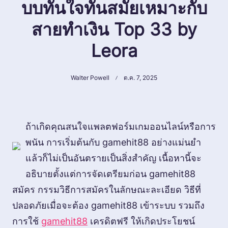
บบทันใจทันสมัยเหมาะกับ
สายทำเงิน Top 33 by
Leora
Walter Powell
ต.ค. 7, 2025
ถ้าเกิดคุณสนใจแพลตฟอร์มเกมออนไลน์หรือการ
พนัน การเริ่มต้นกับ gamehit88 อย่างแม่นยำ
แล้วก็ไม่เป็นอันตรายเป็นสิ่งสำคัญ เนื้อหานี้จะ
อธิบายตั้งแต่การจัดเตรียมก่อน gamehit88
สมัคร กรรมวิธีการสมัครในลักษณะละเอียด วิธีที่
ปลอดภัยเมื่อจะต้อง gamehit88 เข้าระบบ รวมถึง
การใช้
gamehit88
เครดิตฟรี ให้เกิดประโยชน์