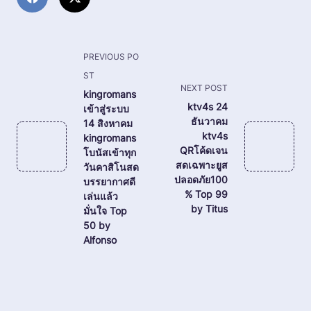
<span
PREVIOUS PO
class="nav-
ST
NEXT POST
subtitle
kingromans
ktv4s 24
เข้าสู่ระบบ
screen-
ธันวาคม
14 สิงหาคม
reader-
ktv4s
kingromans
text">Page</span>
QRโค้ดเจน
โบนัสเข้าทุก
สดเฉพาะยูส
วันคาสิโนสด
ปลอดภัย100
บรรยากาศดี
% Top 99
เล่นแล้ว
by Titus
มั่นใจ Top
50 by
Alfonso