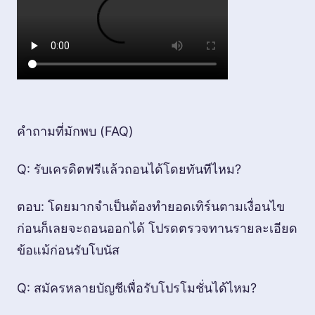
คำถามที่มักพบ (FAQ)
Q: รับเครดิตฟรีแล้วถอนได้โดยทันทีไหม?
ตอบ: โดยมากจำเป็นต้องทำยอดเทิร์นตามเงื่อนไข
ก่อนก็เลยจะถอนออกได้ โปรดตรวจทานรายละเอียด
ข้อแม้ก่อนรับโบนัส
Q: สมัครหลายบัญชีเพื่อรับโปรโมชั่นได้ไหม?