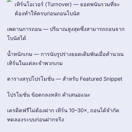
เทิร์นโอเวอร์ (Turnover) — ยอดพนันรวมที่จะ
ต้องทำให้ครบก่อนถอนโบนัส
เพดานการถอน — ปริมาณสูงสุดซึ่งสามารถถอนจาก
โบนัสได้
น้ำหนักเกม — การนับรูปร่างยอดเดิมพันเมื่อคำนวณ
เทิร์นในแต่ละจำพวกเกม
ตารางสรุปโปรโมชั่น — สำหรับ Featured Snippet
โปรโมชั่น ข้อตกลงหลัก คำเสนอแนะ
เครดิตฟรีไม่ต้องฝาก เทิร์น 10–30×, ถอนได้จำกัด
ทดลองระบบก่อนฝากจริง