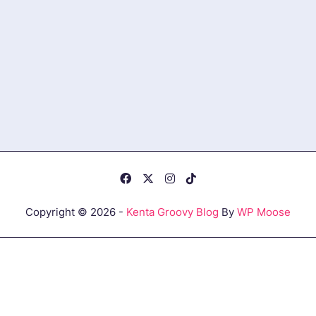
Copyright © 2026 -
Kenta Groovy Blog
By
WP Moose