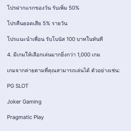
โปรฝากแรกของวัน รับเพิ่ม 50%
โปรคืนยอดเสีย 5% รายวัน
โปรแนะนำเพื่อน รับโบนัส 100 บาทในทันที
4. มีเกมให้เลือกเล่นมากยิ่งกว่า 1,000 เกม
เกมจากค่ายตามที่คุณสามารถเล่นได้ ตัวอย่างเช่น:
PG SLOT
Joker Gaming
Pragmatic Play