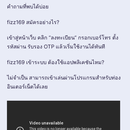
คำถามที่พบได้บ่อย
fizz169 สมัครอย่างไร?
เข้าสู่หน้าเว็บ คลิก “ลงทะเบียน” กรอกเบอร์โทร ตั้ง
รหัสผ่าน รับรอง OTP แล้วเริ่มใช้งานได้ทันที
fizz169 เข้าระบบ ต้องใช้แอปพลิเคชันไหม?
ไม่จำเป็น สามารถเข้าเล่นผ่านโปรแกรมสำหรับท่อง
อินเตอร์เน็ตได้เลย