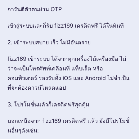
การันตีตัวตนผ่าน OTP
เข้าสู่ระบบและก็รับ fizz169 เครดิตฟรี ได้ในทันที
2. เข้าระบบสบาย เร็ว ไม่มีอันตราย
fizz169 เข้าระบบ ได้จากทุกเครื่องไม้เครื่องมือ ไม่
ว่าจะเป็นโทรศัพท์เคลื่อนที่ แท็บเล็ต หรือ
คอมพิวเตอร์ รองรับทั้ง iOS และ Android ไม่จำเป็น
ที่จะต้องดาวน์โหลดแอป
3. โปรโมชั่นแล้วก็เครดิตฟรีสุดคุ้ม
นอกเหนือจาก fizz169 เครดิตฟรี แล้ว ยังมีโปรโมชั่
นอื่นๆดังเช่น: