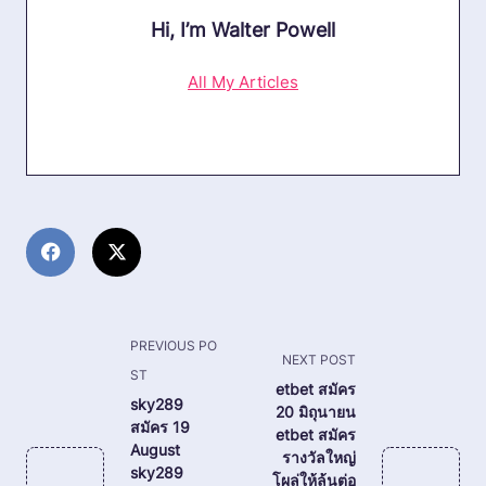
Hi, I’m
Walter Powell
All My Articles
<span
PREVIOUS PO
NEXT POST
class="nav-
ST
etbet สมัคร
subtitle
sky289
20 มิถุนายน
สมัคร 19
screen-
etbet สมัคร
August
reader-
รางวัลใหญ่
sky289
โผล่ให้ลุ้นต่อ