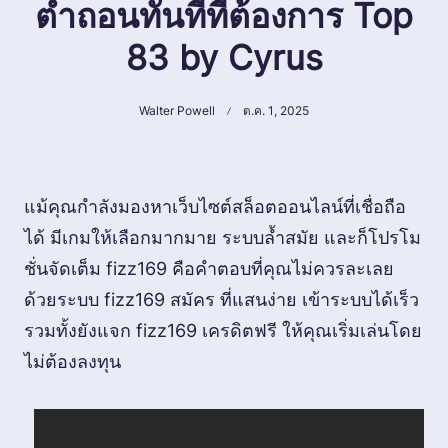
ต่ำถอนทันทีที่ต้องการ Top
83 by Cyrus
Walter Powell
ต.ค. 1, 2025
แม้คุณกำลังมองหาเว็บไซต์สล็อตออนไลน์ที่เชื่อถือ
ได้ มีเกมให้เลือกมากมาย ระบบล้ำสมัย และก็โปรโม
ชั่นจัดเต็ม fizz169 คือคำตอบที่คุณไม่ควรละเลย
ด้วยระบบ fizz169 สมัคร ที่แสนง่าย เข้าระบบได้เร็ว
รวมทั้งยังแจก fizz169 เครดิตฟรี ให้คุณเริ่มเล่นโดย
ไม่ต้องลงทุน