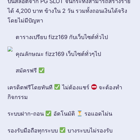
ปั่นสล็อตจาก PG SLOT จนกระทั่งสามารถสร้างราย
ได้ 4,200 บาท ข้างใน 2 วัน รวมทั้งถอนเงินได้จริง
โดยไม่มีปัญหา
ตารางเปรียบ fizz169 กับเว็บไซต์ทั่วไป
คุณลักษณะ fizz169 เว็บไซต์ทั่วๆไป
สมัครฟรี
เครดิตฟรีโดยทันที
ไม่ต้องแชร์
จะต้องทำ
กิจกรรม
ระบบฝาก-ถอน
อัตโนมัติ
รอแอดไม่น
รองรับมือถือทุกระบบ
บางระบบไม่รองรับ