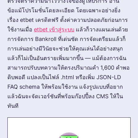
ตรวจตราความน่าไว้วางใจของผู้ให้บริการ อ่าน
ข้อแม้โปรโมชั่นโดยละเอียด โดยเฉพาะอย่างยิ่ง
เรื่อง etbet เครดิตฟรี ตั้งค่าความปลอดภัยก่อนการ
ใช้งานเมื่อ
etbet เข้าสู่ระบบ
แล้วก็วางแผนเล่นด้วย
การจัดการ Bankroll ที่เด่นชัด การจัดเตรียมแล้วก็
การเล่นอย่างมีวินัยจะช่วยให้คุณเล่นได้อย่างสนุก
แล้วก็ไม่เป็นอันตรายเพิ่มมากขึ้น — แม้ต้องการฉัน
สามารถปรับบทความให้ตรงปริมาณคำ 1,600 คำพอ
ดิบพอดี แปลงเป็นไฟล์ .html หรือเพิ่ม JSON-LD
FAQ schema ให้พร้อมใช้งาน แจ้งรูปแบบที่อยาก
แล้วฉันจะจัดเวอร์ชันที่พร้อมก๊อปปี้ลง CMS ให้ใน
ทันที