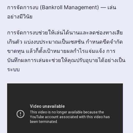
การจัดการงบ (Bankroll Management) — เล่น
อย่างมีวินัย
การจัดการงบช่วยให้เล่นได้นานและลดช่องทางเสีย
เกินตัว แบ่งงบประมาณเป็นเซสชัน กำหนดขีดจำกัด
ขาดทุน แล้วก็ตั้งเป้าหมายผลกำไรแจ่มแจ้ง การ
บันทึกผลการเล่นจะช่วยให้คุณปรับอุบายได้อย่างเป็น
ระบบ