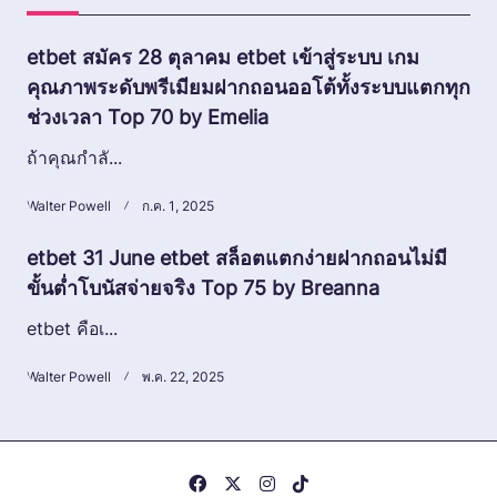
etbet สมัคร 28 ตุลาคม etbet เข้าสู่ระบบ เกม
คุณภาพระดับพรีเมียมฝากถอนออโต้ทั้งระบบแตกทุก
ช่วงเวลา Top 70 by Emelia
ถ้าคุณกำลั...
Walter Powell
ก.ค. 1, 2025
etbet 31 June etbet สล็อตแตกง่ายฝากถอนไม่มี
ขั้นต่ำโบนัสจ่ายจริง Top 75 by Breanna
etbet คือเ...
Walter Powell
พ.ค. 22, 2025