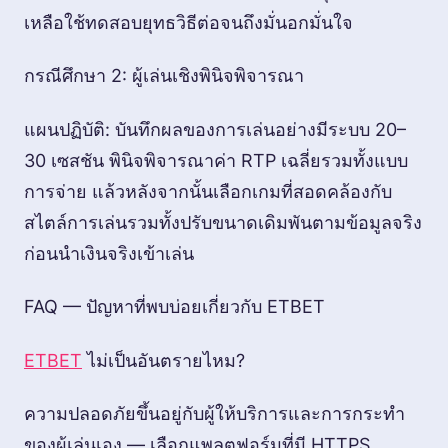
เหลือใช้ทดสอบยุทธวิธีต่อจนถึงมั่นอกมั่นใจ
กรณีศึกษา 2: ผู้เล่นเชิงพินิจพิจารณา
แผนปฏิบัติ: บันทึกผลของการเล่นอย่างมีระบบ 20–
30 เซสชัน พินิจพิจารณาค่า RTP เฉลี่ยรวมทั้งแบบ
การจ่าย แล้วหลังจากนั้นเลือกเกมที่สอดคล้องกับ
สไตล์การเล่นรวมทั้งปรับขนาดเดิมพันตามข้อมูลจริง
ก่อนนำเงินจริงเข้าเล่น
FAQ — ปัญหาที่พบบ่อยเกี่ยวกับ ETBET
ETBET
ไม่เป็นอันตรายไหม?
ความปลอดภัยขึ้นอยู่กับผู้ให้บริการและการกระทำ
ของผู้เล่นเอง — เลือกแพลตฟอร์มที่มี HTTPS,