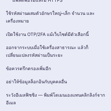
แพลตฟอร์มและมี HTTPS
ใช้รหัสผ่านผสมตัวอักษรใหญ่–เล็ก จำนวน และ
เครื่องหมาย
เปิดใช้งาน OTP/2FA แม้เว็บไซต์มีตัวเลือกนี้
ออกจากระบบเมื่อใช้เครื่องสาธารณะ แล้วก็
เปลี่ยนแปลงรหัสผ่านเป็นระยะ
ข้อควรตรึกตรองเพิ่มอีก
อย่าให้ข้อมูลล็อกอินกับบุคคลอื่น
ระวังอีเมลฟิชชิง — พิมพ์โดเมนเองแทนคลิกลิงก์จาก
อีเมล