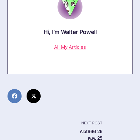
Hi, I’m
Walter Powell
All My Articles
<span
NEXT POST
class="nav-
Alot666 26
ต.ค. 25
subtitle