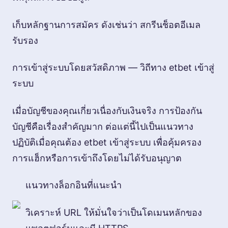
เก็บหลักฐานการสมัคร ดังเช่นว่า สกรีนช็อตอีเมล
รับรอง
การเข้าสู่ระบบโดยสวัสดิภาพ — วิถีทาง etbet เข้าสู่
ระบบ
เมื่อบัญชีของคุณเกี่ยวเนื่องกับเงินจริง การป้องกัน
บัญชีคือเรื่องสำคัญมาก ต่อแต่นี้ไปเป็นแนวทาง
ปฏิบัติเมื่อคุณต้อง etbet เข้าสู่ระบบ เพื่อคุ้มครอง
การแฮ็กหรือการเข้าถึงโดยไม่ได้รับอนุญาต
แนวทางล็อกอินที่แนะนำ
วิเคราะห์ URL ให้มั่นใจว่าเป็นโดเมนหลักของ