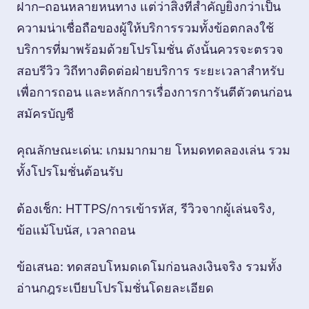
ฝาก–ถอนหลายหนทาง แต่ว่าสิ่งที่สำคัญยิ่งกว่าเป็น
ความน่าเชื่อถือของผู้ให้บริการรวมทั้งข้อตกลงใช้
บริการที่มาพร้อมด้วยโปรโมชั่น ดังนั้นควรจะตรวจ
สอบรีวิว วิถีทางติดต่อฝ่ายบริการ ระยะเวลาสำหรับ
เพื่อการถอน และหลักการเรื่องการการันตีตัวตนก่อน
สมัครบัญชี
คุณลักษณะเด่น: เกมมากมาย โหมดทดลองเล่น รวม
ทั้งโปรโมชั่นต้อนรับ
ต้องเช็ก: HTTPS/การเข้ารหัส, รีวิวจากผู้เล่นจริง,
ข้อแม้โบนัส, เวลาถอน
ข้อเสนอ: ทดสอบโหมดเดโมก่อนลงเงินจริง รวมทั้ง
อ่านกฎระเบียบโปรโมชั่นโดยละเอียด