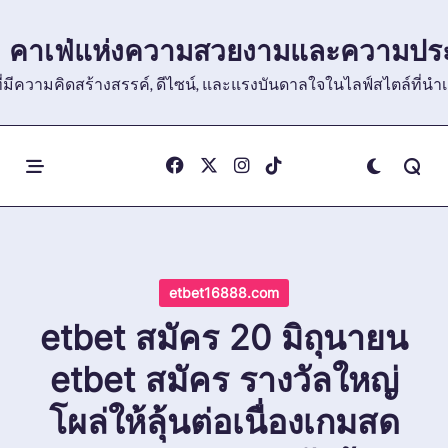
Skip
to
คาเฟ่แห่งความสวยงามและความประทั
content
ที่ที่มีความคิดสร้างสรรค์, ดีไซน์, และแรงบันดาลใจในไลฟ์สไต
etbet16888.com
etbet สมัคร 20 มิถุนายน
etbet สมัคร รางวัลใหญ่
โผล่ให้ลุ้นต่อเนื่องเกมสด